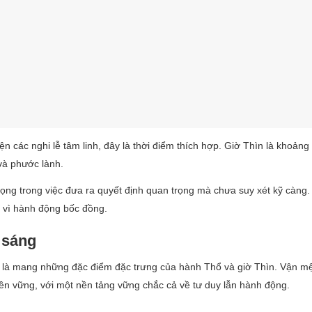
n các nghi lễ tâm linh, đây là thời điểm thích hợp. Giờ Thìn là khoảng 
 và phước lành.
ọng trong việc đưa ra quyết định quan trọng mà chưa suy xét kỹ càng.
y vì hành động bốc đồng.
 sáng
ho là mang những đặc điểm đặc trưng của hành Thổ và giờ Thìn. Vận m
ền vững, với một nền tảng vững chắc cả về tư duy lẫn hành động.