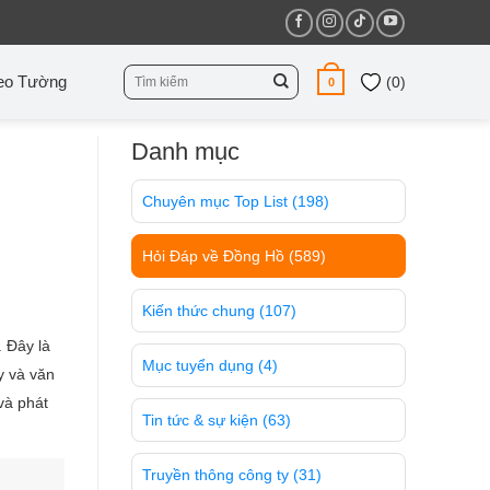
Tìm
eo Tường
(
0
)
0
kiếm:
Danh mục
Chuyên mục Top List
(198)
Hỏi Đáp về Đồng Hồ
(589)
Kiến thức chung
(107)
. Đây là
Mục tuyển dụng
(4)
y và văn
và phát
Tin tức & sự kiện
(63)
Truyền thông công ty
(31)