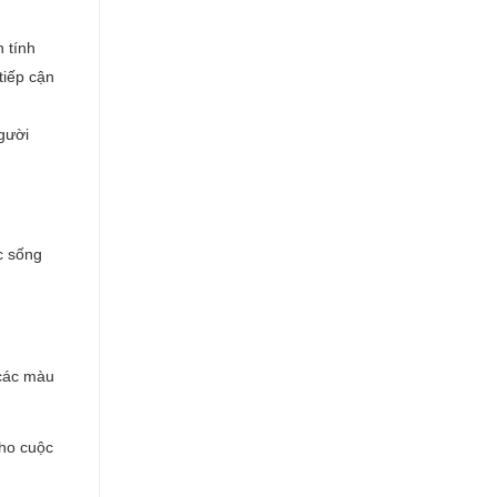
 tính
tiếp cận
người
c sống
 các màu
cho cuộc