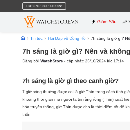
Bỏ
HOTLINE: 093.189.2222
qua
nội
dung
Giảm Sâu
Tin tức
Hỏi Đáp về Đồng Hồ
7h sáng là giờ gì? N
7h sáng là giờ gì? Nên và không
Đăng bởi
WatchStore
- cập nhật:
25/10/2024
lúc
17:14
7h sáng là giờ gì theo canh giờ?
7 giờ sáng thường được coi là giờ Thìn trong cách tính gi
khoảng thời gian mà người ta tin rằng rồng (Thìn) xuất hi
hóa truyền thống, giờ Thìn được cho là thời điểm tốt để 
triển.