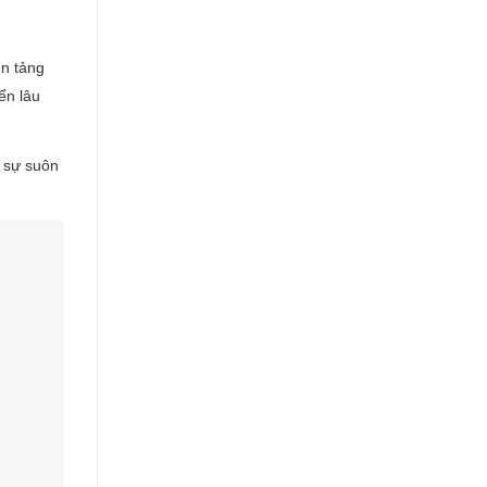
ền tảng
ển lâu
i sự suôn