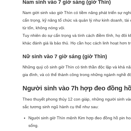
Nam sinh vào 7 giờ sáng (giờ Thìn)
Nam giới sinh vào giờ Thìn có tiềm năng phát triển sự ngh
cẩn trọng, kỹ năng tổ chức và quản lý như kinh doanh, tài
từ tốn, không nóng vội.
Tuy nhiên do sự cẩn trọng và tính cách điềm tĩnh, họ đôi 
khác đánh giá là bảo thủ. Họ cần học cách linh hoạt hơn t
Nữ sinh vào 7 giờ sáng (giờ Thìn)
Những quý cô sinh giờ Thìn có tinh thần độc lập và khả n
gia đình, và có thể thành công trong những ngành nghề đòi h
Người sinh vào 7h hợp đeo đồng hồ
Theo thuyết phong thủy 12 con giáp, những người sinh và
sắc tương sinh ngũ hành cụ thể như sau:
Người sinh giờ Thìn mệnh Kim hợp đeo đồng hồ pin hoặ
sống.