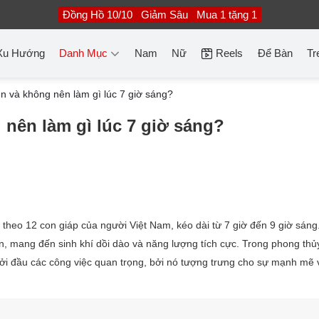
Đồng Hồ 10/10
Giảm Sâu
Mua 1 tặng 1
Xu Hướng
Danh Mục
Nam
Nữ
Reels
Để Bàn
Tr
ên và không nên làm gì lúc 7 giờ sáng?
 nên làm gì lúc 7 giờ sáng?
ờ theo 12 con giáp của người Việt Nam, kéo dài từ 7 giờ đến 9 giờ sáng
ện, mang đến sinh khí dồi dào và năng lượng tích cực. Trong phong thủ
khởi đầu các công việc quan trọng, bởi nó tượng trưng cho sự mạnh mẽ 