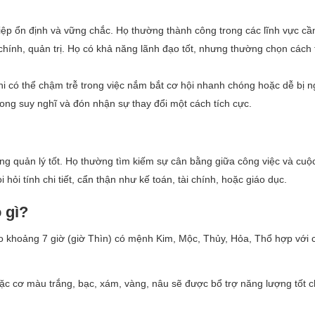
iệp ổn định và vững chắc. Họ thường thành công trong các lĩnh vực cần
 chính, quản trị. Họ có khả năng lãnh đạo tốt, nhưng thường chọn cách 
khi có thể chậm trễ trong việc nắm bắt cơ hội nhanh chóng hoặc dễ bị 
rong suy nghĩ và đón nhận sự thay đổi một cách tích cực.
ăng quản lý tốt. Họ thường tìm kiếm sự cân bằng giữa công việc và cuộ
ỏi tính chi tiết, cẩn thận như kế toán, tài chính, hoặc giáo dục.
 gì?
o khoảng 7 giờ (giờ Thìn) có mệnh Kim, Mộc, Thủy, Hỏa, Thổ hợp với
c cơ màu trắng, bạc, xám, vàng, nâu sẽ được bổ trợ năng lượng tốt 