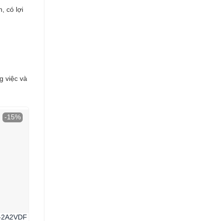
 có lợi
g việc và
-15%
-25%
-2A2VDF
Bentley Nam BL1869-101MWBB
Olym Pianus Nam OP89