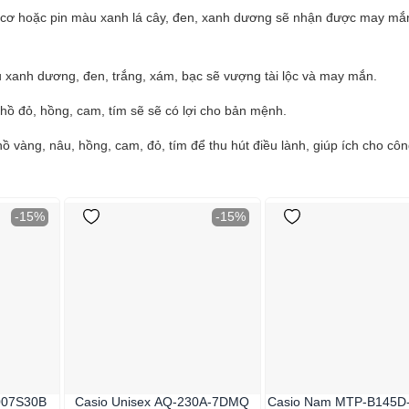
cơ hoặc pin màu xanh lá cây, đen, xanh dương sẽ nhận được may mắn,
xanh dương, đen, trắng, xám, bạc sẽ vượng tài lộc và may mắn.
ồ đỏ, hồng, cam, tím sẽ sẽ có lợi cho bản mệnh.
 vàng, nâu, hồng, cam, đỏ, tím để thu hút điều lành, giúp ích cho côn
-15%
-15%
007S30B
Casio Unisex AQ-230A-7DMQ
Casio Nam MTP-B145D