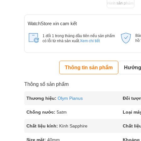
Hình sản phẩm
WatchStore xin cam kết
Bả
1 đổi 1 trong tháng đầu tiên nếu sản phẩm
hồ
có lỗi từ nhà sản xuất.
Xem chi tiết
Thông tin sản phẩm
Hướng 
Thông số sản phẩm
Thương hiệu:
Olym Pianus
Đối tượ
Chống nước:
5atm
Loại má
Chất liệu kính:
Kính Sapphire
Chất liệ
Size mặt:
40mm
Khoảng t