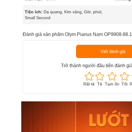
Tiện ích:
Dạ quang, Kim xăng, Giờ, phút,
Small Second
Đánh giá sản phẩm Olym Pianus Nam OP9908-88.
Viết đánh giá
Trở thành người đầu tiên đánh gi
Rất tệ
Tệ
Tạm ổn
Tốt
R
Orient Nam RA-
Casio N
AA0B05R19B
115D-1A
9.480.000₫
2.823.000
8.058.000₫
2.399.5
Mua ngay
Mua ng