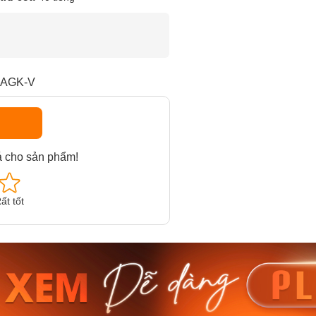
1AGK-V
á cho sản phẩm!
ất tốt
am MTS-
Casio Nam MTS-
Casio U
VDF
RS100L-1AVDF
230EL-
₫
4.276.000₫
2.117.0
50₫
3.634.600₫
1.799.
ay
Mua ngay
Mua 