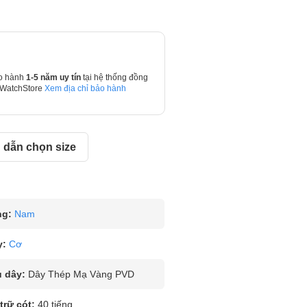
o hành
1-5 năm uy tín
tại hệ thống đồng
 WatchStore
Xem địa chỉ bảo hành
dẫn chọn size
ng:
Nam
y:
Cơ
u dây:
Dây Thép Mạ Vàng PVD
rữ cót:
40 tiếng