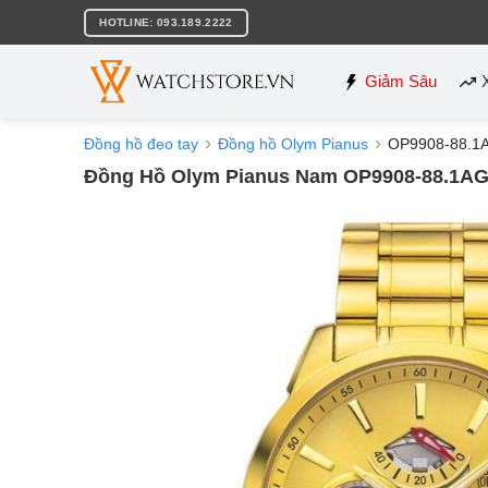
Bỏ
HOTLINE: 093.189.2222
qua
nội
dung
Giảm Sâu
Đồng hồ đeo tay
Đồng hồ Olym Pianus
OP9908-88.1
Đồng Hồ Olym Pianus Nam OP9908-88.1A