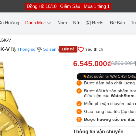
Đồng Hồ 10/10
Giảm Sâu
Mua 1 tặng 1
Xu Hướng
Danh Mục
Nam
Nữ
Reels
Để Bàn
Tr
AGK-V
GK-V
Thông số
So sánh
Yêu thích
Liên hệ
6.545.000₫
8.500.000₫
Đặc quyền tại WATCHSTORE
Được đảm bảo chất lượng
Được đổi trả sản phẩm tro
điều kiện của
WatchStore
Miễn phí vận chuyển toàn q
Giao hàng hỏa tốc (áp dụng
Được hưởng các ưu đãi,
Thông tin vận chuyển