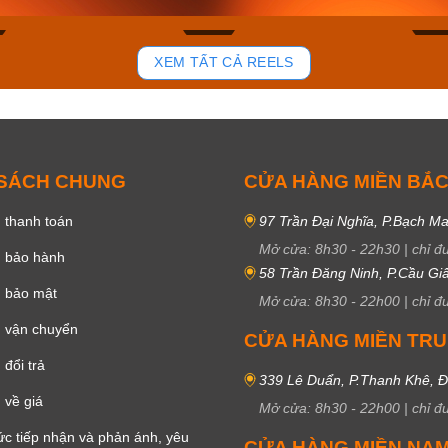
84
43
XEM TẤT CẢ REELS
 SÁCH CHUNG
CỬA HÀNG MIỀN BẮ
 thanh toán
97 Trần Đại Nghĩa, P.Bạch Ma
Mở cửa:
8h30
-
22h30
|
chỉ đ
h bảo hành
58 Trần Đăng Ninh, P.Cầu Giấ
h bảo mật
Mở cửa:
8h30
-
22h00
|
chỉ đ
 vận chuyển
CỬA HÀNG MIỀN TR
đổi trả
339 Lê Duẩn, P.Thanh Khê, 
 về giá
Mở cửa:
8h30
-
22h00
|
chỉ đ
c tiếp nhận và phản ánh, yêu
CỬA HÀNG MIỀN NA