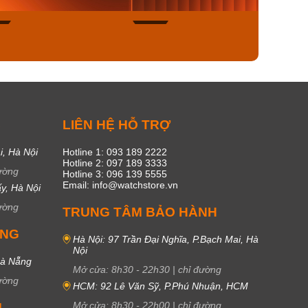
49
17
C
LIÊN HỆ HỖ TRỢ
i, Hà Nội
Hotline 1: 093 189 2222
Hotline 2: 097 189 3333
ường
Hotline 3: 096 139 5555
Email: info@watchstore.vn
y, Hà Nội
ường
TRUNG TÂM BẢO HÀNH
UNG
Hà Nội: 97 Trần Đại Nghĩa, P.Bạch Mai, Hà
Nội
Đà Nẵng
Mở cửa:
8h30
-
22h30
|
chỉ đường
ường
HCM: 92 Lê Văn Sỹ, P.Phú Nhuận, HCM
Mở cửa:
8h30
-
22h00
|
chỉ đường
M