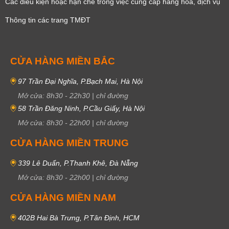
Các điều kiện hoặc hạn chế trong việc cung cấp hàng hóa, dịch vụ
Thông tin các trang TMĐT
CỬA HÀNG MIỀN BẮC
97 Trần Đại Nghĩa, P.Bạch Mai, Hà Nội
Mở cửa:
8h30
-
22h30
|
chỉ đường
58 Trần Đăng Ninh, P.Cầu Giấy, Hà Nội
Mở cửa:
8h30
-
22h00
|
chỉ đường
CỬA HÀNG MIỀN TRUNG
339 Lê Duẩn, P.Thanh Khê, Đà Nẵng
Mở cửa:
8h30
-
22h00
|
chỉ đường
CỬA HÀNG MIỀN NAM
402B Hai Bà Trưng, P.Tân Định, HCM