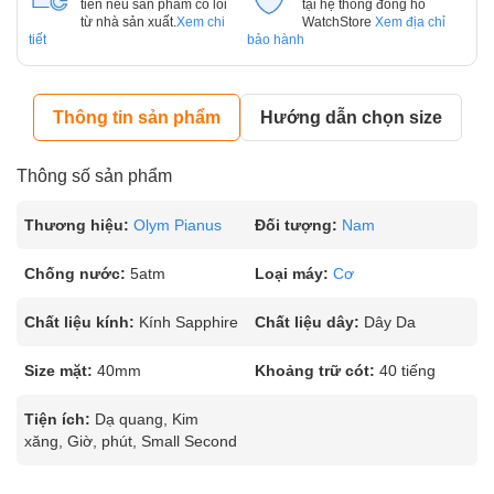
tiên nếu sản phẩm có lỗi
tại hệ thống đồng hồ
từ nhà sản xuất.
Xem chi
WatchStore
Xem địa chỉ
tiết
bảo hành
Thông tin sản phẩm
Hướng dẫn chọn size
Thông số sản phẩm
Thương hiệu:
Olym Pianus
Đối tượng:
Nam
Chống nước:
5atm
Loại máy:
Cơ
Chất liệu kính:
Kính Sapphire
Chất liệu dây:
Dây Da
Size mặt:
40mm
Khoảng trữ cót:
40 tiếng
Tiện ích:
Dạ quang, Kim
xăng, Giờ, phút, Small Second