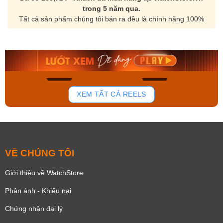
trong 5 năm qua.
Tất cả sản phẩm chúng tôi bán ra đều là chính hãng 100%
Orient Nam RA-
Casio Nam MTS-
AA0B05R19B
115D-1AVDF
9.480.000₫
2.823.000₫
8.058.000₫
2.399.550₫
Mua ngay
Mua ngay
132
81
XEM TẤT CẢ REELS
VỀ CHÚNG TÔI
Giới thiệu về WatchStore
Phản ánh - Khiếu nại
Chứng nhận đại lý