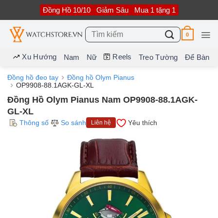
Bỏ
Đồng Hồ 10/10
Giảm Sâu
Mua 1 tặng 1
qua
nội
dung
Tìm
0
kiếm:
Xu Hướng
Reels
Nam
Nữ
Treo Tường
Để Bàn
Đồng hồ đeo tay
Đồng hồ Olym Pianus
OP9908-88.1AGK-GL-XL
Đồng Hồ Olym Pianus Nam OP9908-88.1AGK-
GL-XL
Thông số
So sánh
Yêu thích
Liên hệ