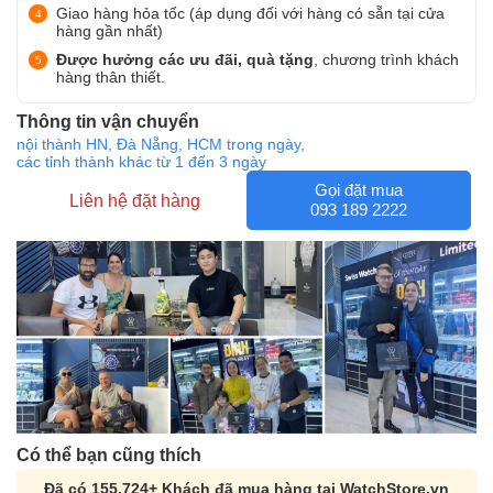
Giao hàng hỏa tốc (áp dụng đối với hàng có sẵn tại cửa
hàng gần nhất)
Được hưởng các ưu đãi, quà tặng
, chương trình khách
hàng thân thiết.
Thông tin vận chuyển
nội thành HN, Đà Nẵng, HCM trong ngày,
các tỉnh thành khác từ 1 đến 3 ngày
Gọi đặt mua
Liên hệ đặt hàng
093 189 2222
Có thể bạn cũng thích
Đã có 155,724+ Khách đã mua hàng tại WatchStore.vn