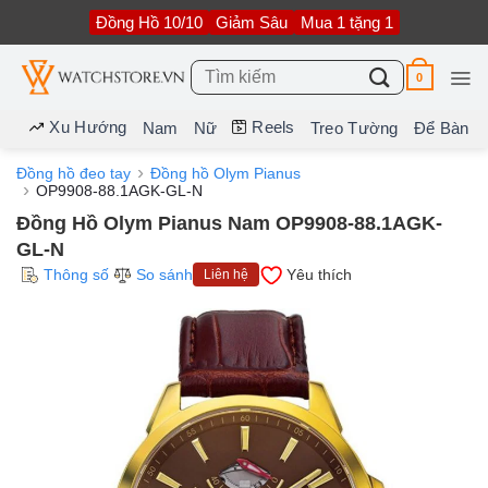
Bỏ
Đồng Hồ 10/10
Giảm Sâu
Mua 1 tặng 1
qua
nội
dung
Tìm
0
kiếm:
Xu Hướng
Reels
Nam
Nữ
Treo Tường
Để Bàn
Đồng hồ đeo tay
Đồng hồ Olym Pianus
OP9908-88.1AGK-GL-N
Đồng Hồ Olym Pianus Nam OP9908-88.1AGK-
GL-N
Thông số
So sánh
Yêu thích
Liên hệ