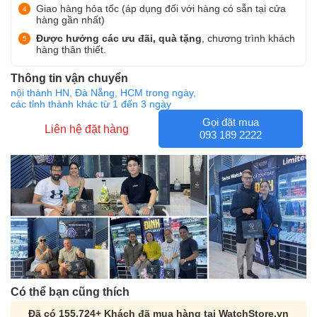
Giao hàng hỏa tốc (áp dụng đối với hàng có sẵn tại cửa
hàng gần nhất)
Được hưởng các ưu đãi, quà tặng
, chương trình khách
hàng thân thiết.
Thông tin vận chuyển
nội thành HN, Đà Nẵng, HCM trong ngày,
các tỉnh thành khác từ 1 đến 3 ngày
Gọi đặt mua
Liên hệ đặt hàng
093 189 2222
Có thể bạn cũng thích
Đã có 155,724+ Khách đã mua hàng tại WatchStore.vn