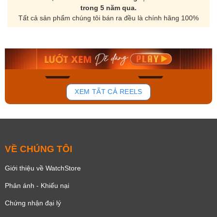
trong 5 năm qua.
Tất cả sản phẩm chúng tôi bán ra đều là chính hãng 100%
Orient Nam RA-
Casio Nam MTS-
AA0B05R19B
115D-1AVDF
9.480.000₫
2.823.000₫
8.058.000₫
2.399.550₫
Mua ngay
Mua ngay
179
102
XEM TẤT CẢ REELS
VỀ CHÚNG TÔI
Giới thiệu về WatchStore
Phản ánh - Khiếu nại
Chứng nhận đại lý