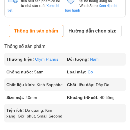
tiên nếu sản phẩm có lỗi
tại hệ thống đồng hồ
từ nhà sản xuất.
Xem chi
WatchStore
Xem địa chỉ
tiết
bảo hành
Thông tin sản phẩm
Hướng dẫn chọn size
Thông số sản phẩm
Thương hiệu:
Olym Pianus
Đối tượng:
Nam
Chống nước:
5atm
Loại máy:
Cơ
Chất liệu kính:
Kính Sapphire
Chất liệu dây:
Dây Da
Size mặt:
40mm
Khoảng trữ cót:
40 tiếng
Tiện ích:
Dạ quang, Kim
xăng, Giờ, phút, Small Second