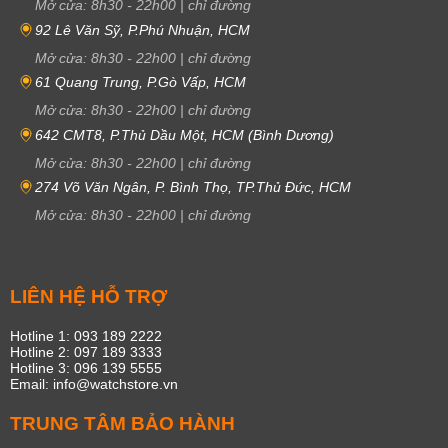
Mở cửa:
8h30
-
22h00
|
chỉ đường
92 Lê Văn Sỹ, P.Phú Nhuận, HCM
Mở cửa:
8h30
-
22h00
|
chỉ đường
61 Quang Trung, P.Gò Vấp, HCM
Mở cửa:
8h30
-
22h00
|
chỉ đường
642 CMT8, P.Thủ Dầu Một, HCM (Bình Dương)
Mở cửa:
8h30
-
22h00
|
chỉ đường
274 Võ Văn Ngân, P. Bình Thọ, TP.Thủ Đức, HCM
Mở cửa:
8h30
-
22h00
|
chỉ đường
LIÊN HỆ HỖ TRỢ
Hotline 1: 093 189 2222
Hotline 2: 097 189 3333
Hotline 3: 096 139 5555
Email: info@watchstore.vn
TRUNG TÂM BẢO HÀNH