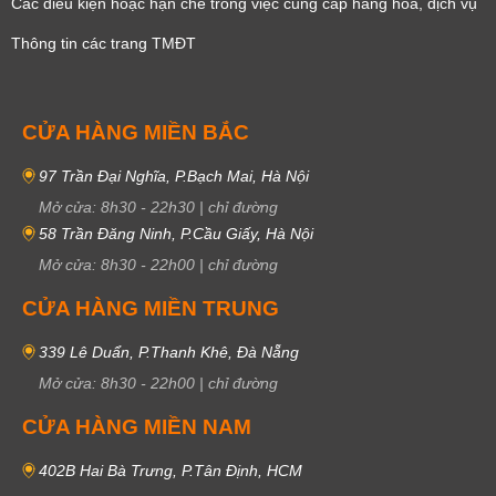
Các điều kiện hoặc hạn chế trong việc cung cấp hàng hóa, dịch vụ
Thông tin các trang TMĐT
CỬA HÀNG MIỀN BẮC
97 Trần Đại Nghĩa, P.Bạch Mai, Hà Nội
Mở cửa:
8h30
-
22h30
|
chỉ đường
58 Trần Đăng Ninh, P.Cầu Giấy, Hà Nội
Mở cửa:
8h30
-
22h00
|
chỉ đường
CỬA HÀNG MIỀN TRUNG
339 Lê Duẩn, P.Thanh Khê, Đà Nẵng
Mở cửa:
8h30
-
22h00
|
chỉ đường
CỬA HÀNG MIỀN NAM
402B Hai Bà Trưng, P.Tân Định, HCM