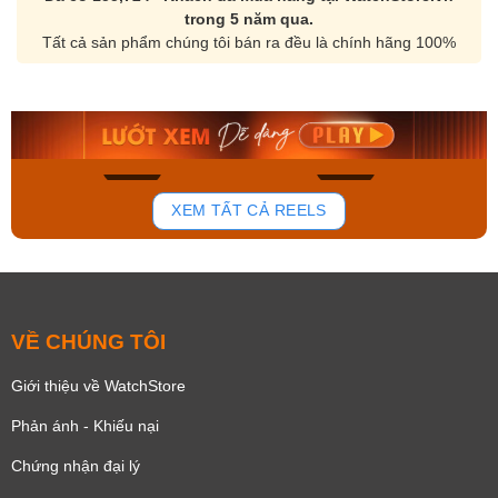
trong 5 năm qua.
Tất cả sản phẩm chúng tôi bán ra đều là chính hãng 100%
Orient Nam RA-
Casio Nam MTS-
AA0B05R19B
115D-1AVDF
9.480.000₫
2.823.000₫
8.058.000₫
2.399.550₫
Mua ngay
Mua ngay
136
81
XEM TẤT CẢ REELS
VỀ CHÚNG TÔI
Giới thiệu về WatchStore
Phản ánh - Khiếu nại
Chứng nhận đại lý