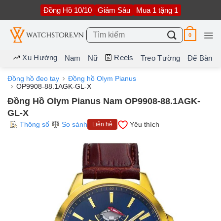
Bỏ
Đồng Hồ 10/10
Giảm Sâu
Mua 1 tặng 1
qua
nội
dung
Tìm
0
kiếm:
Xu Hướng
Reels
Nam
Nữ
Treo Tường
Để Bàn
Đồng hồ đeo tay
Đồng hồ Olym Pianus
OP9908-88.1AGK-GL-X
Đồng Hồ Olym Pianus Nam OP9908-88.1AGK-
GL-X
Thông số
So sánh
Yêu thích
Liên hệ