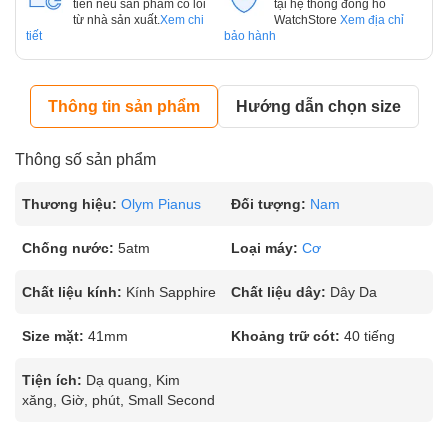
tiên nếu sản phẩm có lỗi
tại hệ thống đồng hồ
từ nhà sản xuất.
Xem chi
WatchStore
Xem địa chỉ
tiết
bảo hành
Thông tin sản phẩm
Hướng dẫn chọn size
Thông số sản phẩm
Thương hiệu:
Olym Pianus
Đối tượng:
Nam
Chống nước:
5atm
Loại máy:
Cơ
Chất liệu kính:
Kính Sapphire
Chất liệu dây:
Dây Da
Size mặt:
41mm
Khoảng trữ cót:
40 tiếng
Tiện ích:
Dạ quang, Kim
xăng, Giờ, phút, Small Second