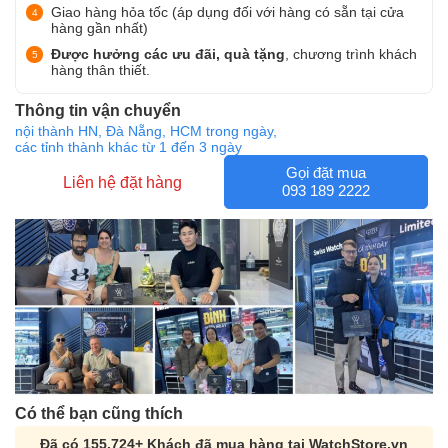
Giao hàng hỏa tốc (áp dụng đối với hàng có sẵn tại cửa
hàng gần nhất)
Được hưởng các ưu đãi, quà tặng
, chương trình khách
hàng thân thiết.
Thông tin vận chuyển
nội thành HN, Đà Nẵng, HCM trong ngày,
các tỉnh thành khác từ 1 đến 3 ngày
Gọi đặt mua
Liên hệ đặt hàng
093 189 2222
Có thể bạn cũng thích
Đã có 155,724+ Khách đã mua hàng tại WatchStore.vn