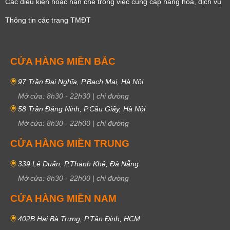
Các điều kiện hoặc hạn chế trong việc cung cấp hàng hóa, dịch vụ
Thông tin các trang TMĐT
CỬA HÀNG MIỀN BẮC
97 Trần Đại Nghĩa, P.Bạch Mai, Hà Nội
Mở cửa:
8h30
-
22h30
|
chỉ đường
58 Trần Đăng Ninh, P.Cầu Giấy, Hà Nội
Mở cửa:
8h30
-
22h00
|
chỉ đường
CỬA HÀNG MIỀN TRUNG
339 Lê Duẩn, P.Thanh Khê, Đà Nẵng
Mở cửa:
8h30
-
22h00
|
chỉ đường
CỬA HÀNG MIỀN NAM
402B Hai Bà Trưng, P.Tân Định, HCM