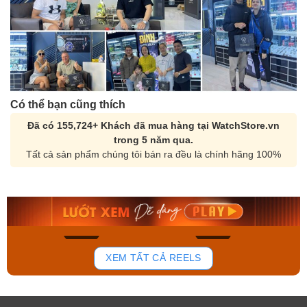
Có thể bạn cũng thích
Đã có 155,724+ Khách đã mua hàng tại WatchStore.vn
trong 5 năm qua.
Tất cả sản phẩm chúng tôi bán ra đều là chính hãng 100%
Orient Nam RA-
Casio Nam MTS-
AA0B05R19B
115D-1AVDF
9.480.000₫
2.823.000₫
8.058.000₫
2.399.550₫
Mua ngay
Mua ngay
134
81
XEM TẤT CẢ REELS