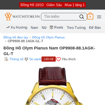
Bỏ
Đồng Hồ 10/10
Giảm Sâu
Mua 1 tặng 1
qua
nội
dung
Tìm
0
kiếm:
Xu Hướng
Reels
Nam
Nữ
Treo Tường
Để Bàn
Đồng hồ đeo tay
Đồng hồ Olym Pianus
OP9908-88.1AGK-GL-T
Đồng Hồ Olym Pianus Nam OP9908-88.1AGK-
GL-T
Thông số
So sánh
Yêu thích
Liên hệ