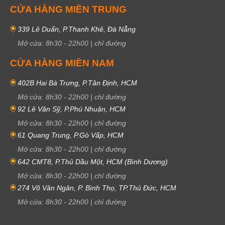
CỬA HÀNG MIỀN TRUNG
339 Lê Duẩn, P.Thanh Khê, Đà Nẵng
Mở cửa:
8h30
-
22h00
|
chỉ đường
CỬA HÀNG MIỀN NAM
402B Hai Bà Trưng, P.Tân Định, HCM
Mở cửa:
8h30
-
22h00
|
chỉ đường
92 Lê Văn Sỹ, P.Phú Nhuận, HCM
Mở cửa:
8h30
-
22h00
|
chỉ đường
61 Quang Trung, P.Gò Vấp, HCM
Mở cửa:
8h30
-
22h00
|
chỉ đường
642 CMT8, P.Thủ Dầu Một, HCM (Bình Dương)
Mở cửa:
8h30
-
22h00
|
chỉ đường
274 Võ Văn Ngân, P. Bình Thọ, TP.Thủ Đức, HCM
Mở cửa:
8h30
-
22h00
|
chỉ đường