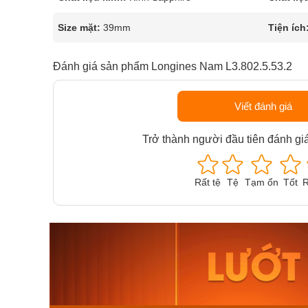
Size mặt:
39mm
Tiện ích
Đánh giá sản phẩm Longines Nam L3.802.5.53.2
Viết đánh giá
Trở thành người đầu tiên đánh gi
Rất tệ
Tệ
Tạm ổn
Tốt
R
Orient Nam RA-
Casio N
AA0B05R19B
115D-1A
9.480.000₫
2.823.000
8.058.000₫
2.399.5
Mua ngay
Mua ng