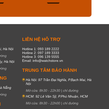
53
20
C
LIÊN HỆ HỖ TRỢ
i, Hà Nội
Hotline 1: 093 189 2222
Hotline 2: 097 189 3333
ường
Hotline 3: 096 139 5555
Email: info@watchstore.vn
y, Hà Nội
ường
TRUNG TÂM BẢO HÀNH
UNG
Hà Nội: 97 Trần Đại Nghĩa, P.Bạch Mai, Hà
Nội
Đà Nẵng
Mở cửa:
8h30
-
22h30
|
chỉ đường
ường
HCM: 92 Lê Văn Sỹ, P.Phú Nhuận, HCM
Mở cửa:
8h30
-
22h00
|
chỉ đường
M