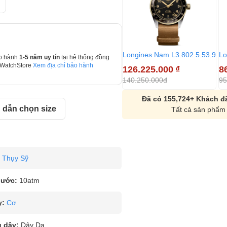
Longines Nam L3.802.5.53.9
Lo
o hành
1-5 năm uy tín
tại hệ thống đồng
 WatchStore
Xem địa chỉ bảo hành
126.225.000
₫
8
140.250.000đ
95
Đã có 155,724+ Khách đã
dẫn chọn size
Tất cả sản phẩm 
Thụy Sỹ
nước:
10atm
y:
Cơ
u dây:
Dây Da