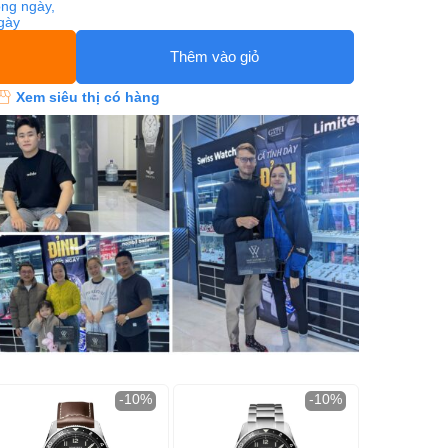
ng ngày,
ngày
Thêm vào giỏ
Xem siêu thị có hàng
-10%
-10%