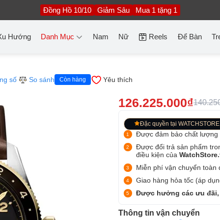
Đồng Hồ 10/10
Giảm Sâu
Mua 1 tặng 1
Xu Hướng
Danh Mục
Nam
Nữ
Reels
Để Bàn
Tr
ng số
So sánh
Yêu thích
Còn hàng
126.225.000₫
140.25
Đặc quyền tại WATCHSTORE
Được đảm bảo chất lượng
Được đổi trả sản phẩm tro
điều kiện của
WatchStore
Miễn phí vận chuyển toàn q
Giao hàng hỏa tốc (áp dụng
Được hưởng các ưu đãi,
Thông tin vận chuyển