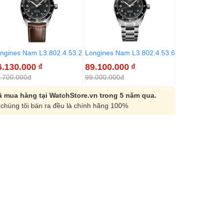
ngines Nam L3.802.4.53.2
Longines Nam L3.802.4.53.6
Longines Na
6.130.000
₫
89.100.000
₫
86.130.00
.700.000đ
99.000.000đ
95.700.000đ
 mua hàng tại WatchStore.vn trong 5 năm qua.
chúng tôi bán ra đều là chính hãng 100%