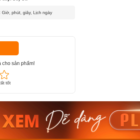
:
Giờ, phút, giây, Lịch ngày
á cho sản phẩm!
ất tốt
am MTS-
Casio Nam MTS-
Casio U
VDF
RS100L-1AVDF
230EL-
₫
4.276.000₫
2.117.0
50₫
3.634.600₫
1.799.
ay
Mua ngay
Mua 