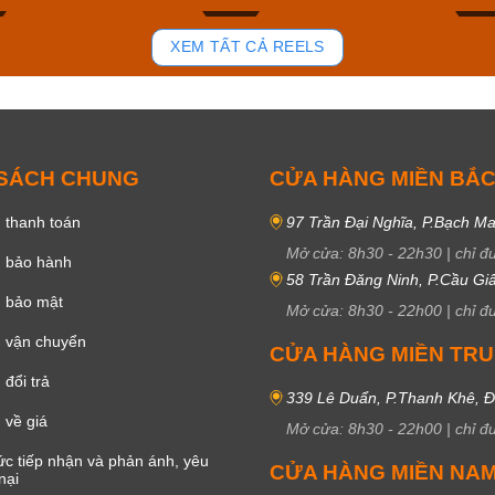
102
50
XEM TẤT CẢ REELS
 SÁCH CHUNG
CỬA HÀNG MIỀN BẮ
 thanh toán
97 Trần Đại Nghĩa, P.Bạch Ma
Mở cửa:
8h30
-
22h30
|
chỉ đ
h bảo hành
58 Trần Đăng Ninh, P.Cầu Giấ
h bảo mật
Mở cửa:
8h30
-
22h00
|
chỉ đ
 vận chuyển
CỬA HÀNG MIỀN TR
đổi trả
339 Lê Duẩn, P.Thanh Khê, 
 về giá
Mở cửa:
8h30
-
22h00
|
chỉ đ
c tiếp nhận và phản ánh, yêu
CỬA HÀNG MIỀN NA
nại