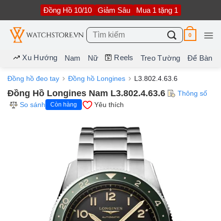
Bỏ
Đồng Hồ 10/10
Giảm Sâu
Mua 1 tặng 1
qua
nội
dung
Tìm
0
kiếm:
Xu Hướng
Reels
Nam
Nữ
Treo Tường
Để Bàn
Đồng hồ đeo tay
Đồng hồ Longines
L3.802.4.63.6
Đồng Hồ Longines Nam L3.802.4.63.6
Thông số
So sánh
Yêu thích
Còn hàng