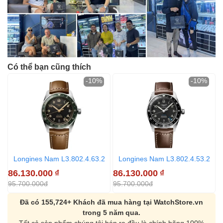
Có thể bạn cũng thích
-10%
-10%
Longines Nam L3.802.4.63.2
Longines Nam L3.802.4.53.2
86.130.000
₫
86.130.000
₫
8
95.700.000đ
95.700.000đ
9
Đã có 155,724+ Khách đã mua hàng tại WatchStore.vn
trong 5 năm qua.
Tất cả sản phẩm chúng tôi bán ra đều là chính hãng 100%