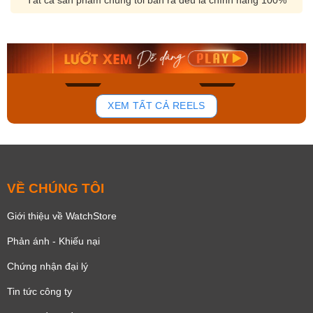
Orient Nam RA-
Casio Nam MTS-
AA0B05R19B
115D-1AVDF
9.480.000₫
2.823.000₫
8.058.000₫
2.399.550₫
Mua ngay
Mua ngay
137
81
XEM TẤT CẢ REELS
VỀ CHÚNG TÔI
Giới thiệu về WatchStore
Phản ánh - Khiếu nại
Chứng nhận đại lý
Tin tức công ty