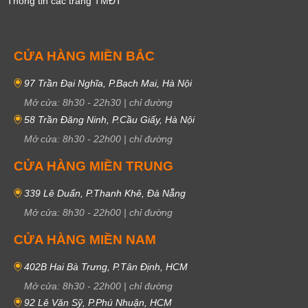
Thông tin các trang TMĐT
CỬA HÀNG MIỀN BẮC
97 Trần Đại Nghĩa, P.Bạch Mai, Hà Nội
Mở cửa:
8h30
-
22h30
|
chỉ đường
58 Trần Đăng Ninh, P.Cầu Giấy, Hà Nội
Mở cửa:
8h30
-
22h00
|
chỉ đường
CỬA HÀNG MIỀN TRUNG
339 Lê Duẩn, P.Thanh Khê, Đà Nẵng
Mở cửa:
8h30
-
22h00
|
chỉ đường
CỬA HÀNG MIỀN NAM
402B Hai Bà Trưng, P.Tân Định, HCM
Mở cửa:
8h30
-
22h00
|
chỉ đường
92 Lê Văn Sỹ, P.Phú Nhuận, HCM