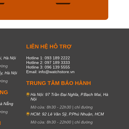
45
17
C
LIÊN HỆ HỖ TRỢ
i, Hà Nội
Hotline 1: 093 189 2222
Hotline 2: 097 189 3333
ường
Hotline 3: 096 139 5555
Email: info@watchstore.vn
y, Hà Nội
ường
TRUNG TÂM BẢO HÀNH
UNG
Hà Nội: 97 Trần Đại Nghĩa, P.Bạch Mai, Hà
Nội
Đà Nẵng
Mở cửa:
8h30
-
22h30
|
chỉ đường
ường
HCM: 92 Lê Văn Sỹ, P.Phú Nhuận, HCM
Mở cửa:
8h30
-
22h00
|
chỉ đường
M