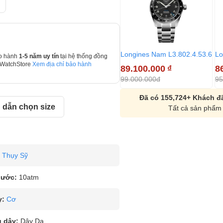
Longines Nam L3.802.4.53.6
Lo
o hành
1-5 năm uy tín
tại hệ thống đồng
 WatchStore
Xem địa chỉ bảo hành
89.100.000
₫
8
99.000.000đ
95
Đã có 155,724+ Khách đã
dẫn chọn size
Tất cả sản phẩm 
Thụy Sỹ
nước:
10atm
y:
Cơ
u dây:
Dây Da