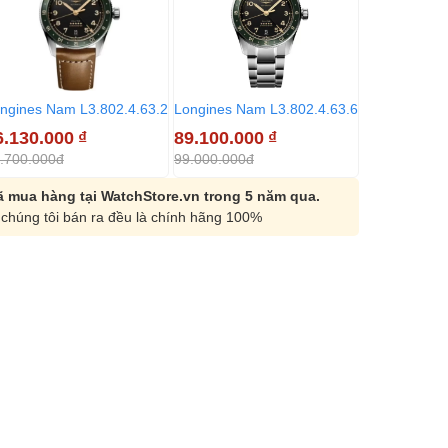
ngines Nam L3.802.4.63.2
Longines Nam L3.802.4.63.6
Longines Na
6.130.000
₫
89.100.000
₫
86.130.00
.700.000đ
99.000.000đ
95.700.000đ
 mua hàng tại WatchStore.vn trong 5 năm qua.
chúng tôi bán ra đều là chính hãng 100%