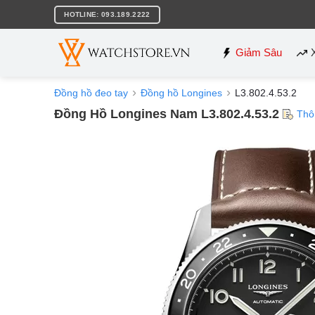
Bỏ
HOTLINE: 093.189.2222
qua
nội
dung
Giảm Sâu
Đồng hồ đeo tay
Đồng hồ Longines
L3.802.4.53.2
Đồng Hồ Longines Nam L3.802.4.53.2
Thô