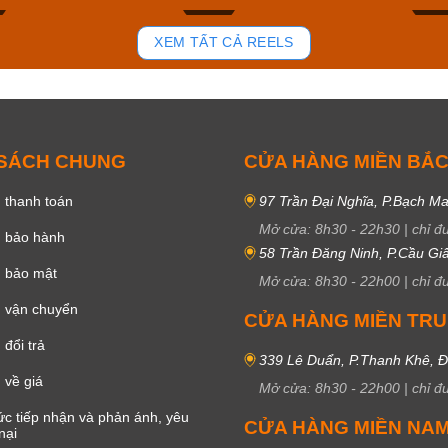
81
37
XEM TẤT CẢ REELS
 SÁCH CHUNG
CỬA HÀNG MIỀN BẮ
 thanh toán
97 Trần Đại Nghĩa, P.Bạch Ma
Mở cửa:
8h30
-
22h30
|
chỉ đ
h bảo hành
58 Trần Đăng Ninh, P.Cầu Giấ
h bảo mật
Mở cửa:
8h30
-
22h00
|
chỉ đ
 vận chuyển
CỬA HÀNG MIỀN TR
đổi trả
339 Lê Duẩn, P.Thanh Khê, 
 về giá
Mở cửa:
8h30
-
22h00
|
chỉ đ
c tiếp nhận và phản ánh, yêu
CỬA HÀNG MIỀN NA
nại