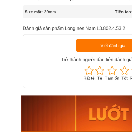
Size mặt:
39mm
Tiện ích
Đánh giá sản phẩm Longines Nam L3.802.4.53.2
Viết đánh giá
Trở thành người đầu tiên đánh gi
Rất tệ
Tệ
Tạm ổn
Tốt
R
Orient Nam RA-
Casio N
AA0B05R19B
115D-1A
9.480.000₫
2.823.000
8.058.000₫
2.399.5
Mua ngay
Mua ng