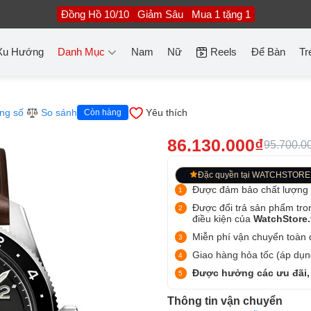
Đồng Hồ 10/10
Giảm Sâu
Mua 1 tặng 1
Xu Hướng
Danh Mục
Nam
Nữ
Reels
Để Bàn
Tr
ng số
So sánh
Yêu thích
Còn hàng
86.130.000₫
95.700.0
Đặc quyền tại WATCHSTORE
Được đảm bảo chất lượng
Được đổi trả sản phẩm tro
điều kiện của
WatchStore
Miễn phí vận chuyển toàn q
Giao hàng hỏa tốc (áp dụng
Được hưởng các ưu đãi,
Thông tin vận chuyển