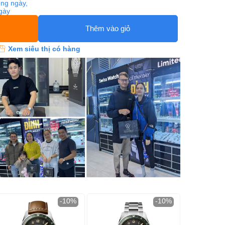
ng ngày,
ngày
Thêm vào giỏ
Xem siêu thị có hàng
-10%
-10%