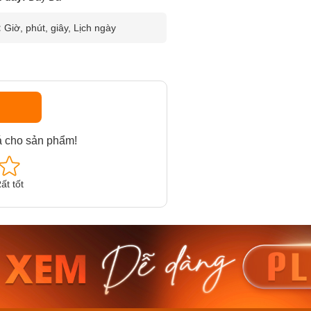
:
Giờ, phút, giây, Lịch ngày
á cho sản phẩm!
ất tốt
am MTS-
Casio Nam MTS-
Casio U
VDF
RS100L-1AVDF
230EL-
₫
4.276.000₫
2.117.0
50₫
3.634.600₫
1.799.
ay
Mua ngay
Mua 