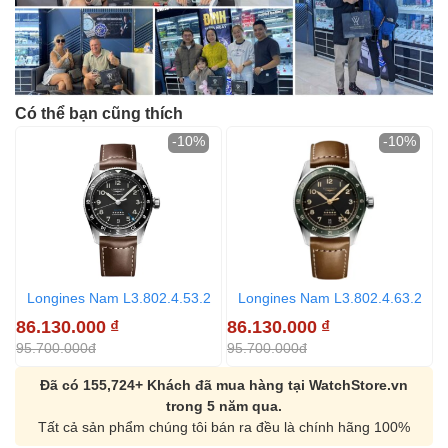
Có thể bạn cũng thích
-10%
-10%
Longines Nam L3.802.4.53.2
Longines Nam L3.802.4.63.2
86.130.000
₫
86.130.000
₫
8
95.700.000đ
95.700.000đ
9
Đã có 155,724+ Khách đã mua hàng tại WatchStore.vn
trong 5 năm qua.
Tất cả sản phẩm chúng tôi bán ra đều là chính hãng 100%
Orient Nam RA-
Casio Nam MTS-