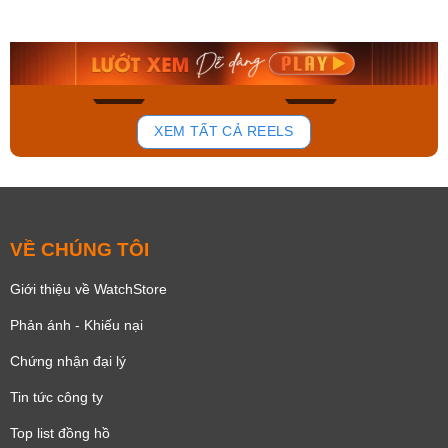
AA0B05R19B
115D-1AVDF
9.480.000₫
2.823.000₫
8.058.000₫
2.399.550₫
Mua ngay
Mua ngay
150
85
XEM TẤT CẢ REELS
VỀ CHÚNG TÔI
Giới thiệu về WatchStore
Phản ánh - Khiếu nại
Chứng nhận đại lý
Tin tức công ty
Top list đồng hồ