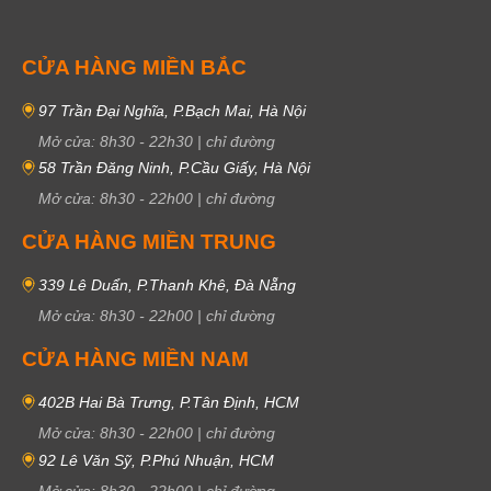
CỬA HÀNG MIỀN BẮC
97 Trần Đại Nghĩa, P.Bạch Mai, Hà Nội
Mở cửa:
8h30
-
22h30
|
chỉ đường
58 Trần Đăng Ninh, P.Cầu Giấy, Hà Nội
Mở cửa:
8h30
-
22h00
|
chỉ đường
CỬA HÀNG MIỀN TRUNG
339 Lê Duẩn, P.Thanh Khê, Đà Nẵng
Mở cửa:
8h30
-
22h00
|
chỉ đường
CỬA HÀNG MIỀN NAM
402B Hai Bà Trưng, P.Tân Định, HCM
Mở cửa:
8h30
-
22h00
|
chỉ đường
92 Lê Văn Sỹ, P.Phú Nhuận, HCM
Mở cửa:
8h30
-
22h00
|
chỉ đường