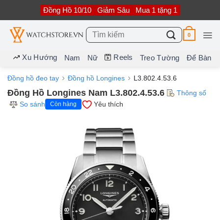
Bỏ
Đồng Hồ 10/10
Giảm Sâu
Mua 1 tặng 1
qua
nội
dung
Tìm
0
kiếm:
Xu Hướng
Reels
Nam
Nữ
Treo Tường
Để Bàn
Đồng hồ đeo tay
Đồng hồ Longines
L3.802.4.53.6
Đồng Hồ Longines Nam L3.802.4.53.6
Thông số
So sánh
Yêu thích
Còn hàng