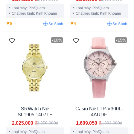
Vỏ màu tím
Vỏ màu ghi
Vỏ màu cam
Loại máy: Pin/Quartz
Loại máy: Pin/Quartz
Vỏ màu nâu
Vỏ màu xám
Vỏ phối màu
Chất liệu kính: Kính Khoáng
Chất liệu kính: Kính Khoáng
Vỏ đen bóng
Vỏ trong suốt
Vỏ màu vàng
5
4
So Sánh
So Sánh
Vỏ vàng hồng
Vỏ màu bạc
Vỏ màu trắng
-10%
-15%
Vỏ màu đen
SRWatch Nữ
Casio Nữ LTP-V300L-
Oval
Thùng rượu
Bát giác tròn
Lục giác
Elip
Bát giác
SL1905.1407TE
4AUDF
Đa giác
Mặt tròn
Mặt chữ nhật
Mặt vuông
2.025.000
₫
1.609.050
₫
2.250.000đ
1.893.000đ
Loại máy: Pin/Quartz
Loại máy: Pin/Quartz