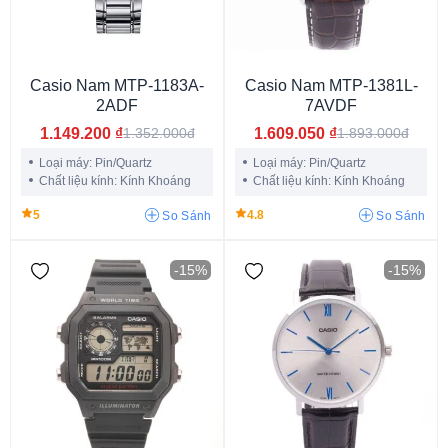
42 tiếng
48 tiếng
55 tiếng
38 tiếng
45 tiếng
41 tiếng
Casio Nam MTP-1183A-
Casio Nam MTP-1381L-
2ADF
7AVDF
1.149.200
₫
1.609.050
₫
1.352.000đ
1.893.000đ
Loại máy: Pin/Quartz
Loại máy: Pin/Quartz
Chất liệu kính: Kính Khoáng
Chất liệu kính: Kính Khoáng
5
4.8
So Sánh
So Sánh
Dây màu xanh
Dây màu đỏ
Dây màu tím
-15%
-15%
Dây màu vàng
Dây màu hồng
Dây màu trắng
Dây phối màu
Dây màu bạc
Dây màu đen
Dây nâu đậm
Dây nâu sáng
Dây xanh than
Dây màu đen