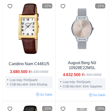
-15%
-15%
Dù/Vải
Dây Nhựa
Dây Vàng & Thép Ko Gỉ
Dây Thép Mạ Vàng PVD
Dây Titanium
Dây Thép Không Gỉ
August Berg Nữ
Candino Nam C4461/5
Silicon
Dây Da
Dây kim loại
Dây cao su
Da bê
10928E22MSL
3.680.500
₫
4.330.000đ
4.632.500
₫
5.450.000đ
Loại máy: Pin/Quartz
Loại máy: Pin/Quartz
Chất liệu kính: Kính Khoáng
Chất liệu kính: Kính Sapphire
So Sánh
So Sánh
-15%
-25%