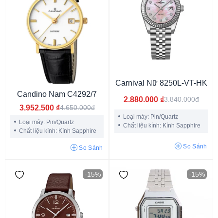
14.7mm
16.8mm
13.9mm
15.3mm
14.1mm
14.9mm
13.4mm
17.4mm
8.1mm
18.6mm
19.3mm
14.2mm
7.6mm
13.3mm
17.7mm
15.4mm
18.2mm
8.6mm
19.7mm
16.7mm
9.6mm
16.3mm
18.7mm
20.4mm
11.9mm
18.3mm
16.2mm
15.7mm
Carnival Nữ 8250L-VT-HK
Candino Nam C4292/7
2.880.000
₫
3.840.000đ
3.952.500
₫
4.650.000đ
Loại máy: Pin/Quartz
Loại máy: Pin/Quartz
Chất liệu kính: Kính Sapphire
Chất liệu kính: Kính Sapphire
So Sánh
So Sánh
-15%
-15%
Mặt xanh dương
Mặt màu xanh
Mặt màu trắng
Mặt màu đen
Mặt chải tia
Mặt màu đỏ
Mặt màu vàng
Mặt màu nâu
Mặt cát vàng