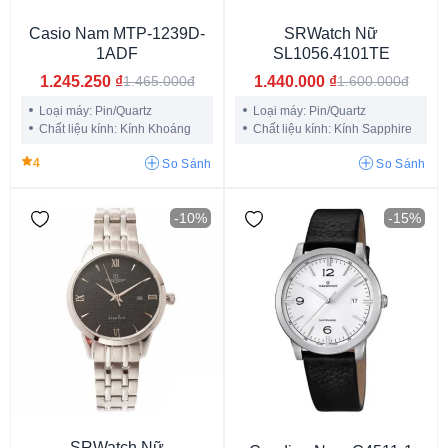
Casio Nam MTP-1239D-
SRWatch Nữ
1ADF
SL1056.4101TE
Nam Phi
Thụy Sỹ
Anh Quốc
Pháp
Đức
Mỹ
Nhật
1.245.250
₫
1.440.000
₫
1.465.000đ
1.600.000đ
Trung Quốc
Thụy Điển
Loại máy: Pin/Quartz
Loại máy: Pin/Quartz
Chất liệu kính: Kính Khoáng
Chất liệu kính: Kính Sapphire
4
So Sánh
So Sánh
-10%
-15%
Nam
Nữ
Unisex
SRWatch Nữ