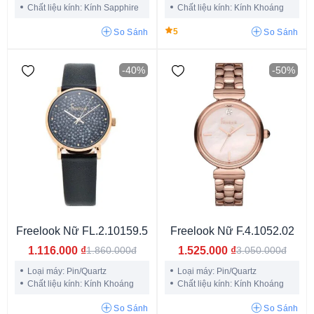
Chất liệu kính: Kính Sapphire
Chất liệu kính: Kính Khoáng
5
So Sánh
So Sánh
-40%
-50%
G-Shock G-Steel
Carnival 12 con giáp
G-Shock Rangeman
ITZY G-Shock
Đồng hồ đôi
Mới ra mắt 2024
Đồng hồ học sinh
Seiko Samurai
Citizen Tsuyosa
Đồng hồ Vintage
Tissot Gentleman
Citizen Zenshin
Đồng hồ dáng Tank
Freelook Nữ FL.2.10159.5
Freelook Nữ F.4.1052.02
1.116.000
₫
1.525.000
₫
1.860.000đ
3.050.000đ
Loại máy: Pin/Quartz
Loại máy: Pin/Quartz
Chất liệu kính: Kính Khoáng
Chất liệu kính: Kính Khoáng
So Sánh
So Sánh