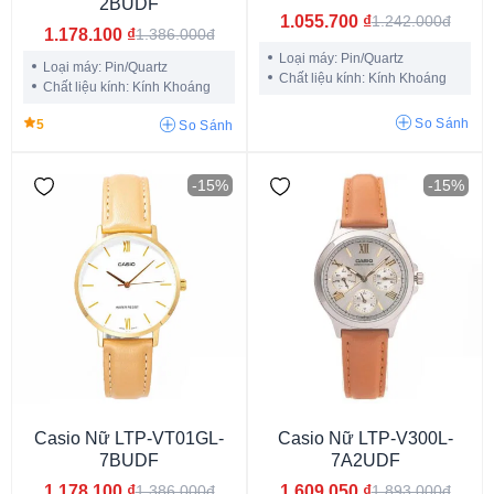
2BUDF
1.055.700
₫
1.242.000đ
1.178.100
₫
1.386.000đ
Loại máy: Pin/Quartz
Loại máy: Pin/Quartz
Chất liệu kính: Kính Khoáng
Chất liệu kính: Kính Khoáng
So Sánh
5
So Sánh
Kinetic
Powermatic 80
4R35A
4R36A
4R39A
6R35
7S26
-15%
-15%
Eco Drive
Casio Nữ LTP-VT01GL-
Casio Nữ LTP-V300L-
7BUDF
7A2UDF
Vỏ màu xanh
Vỏ màu hồng
Vỏ màu đỏ
1.178.100
₫
1.609.050
₫
1.386.000đ
1.893.000đ