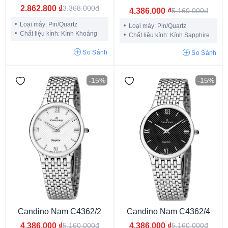
2.862.800
₫
3.368.000đ
4.386.000
₫
5.160.000đ
Longines Flagship
Longines Presence
Loại máy: Pin/Quartz
Loại máy: Pin/Quartz
Longines Record Collection
Longines Elegant
Tissot Ballade
Chất liệu kính: Kính Khoáng
Chất liệu kính: Kính Sapphire
King Seiko
So Sánh
So Sánh
-15%
-15%
Phiên bản giới hạn
Candino Nam C4362/2
Candino Nam C4362/4
4.386.000
₫
4.386.000
₫
5.160.000đ
5.160.000đ