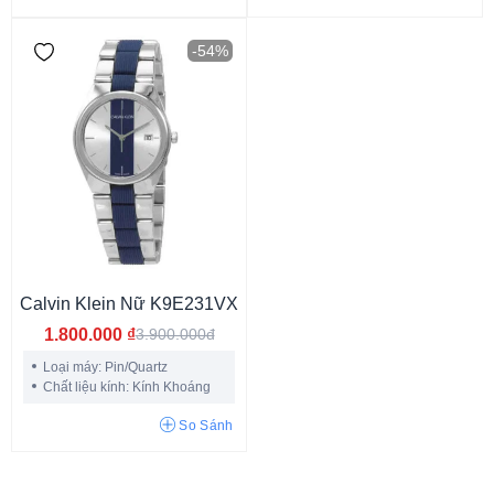
-54%
Khảm rồng
Skeleton
Đính đá
Số La Mã
Khảm trai
Calvin Klein Nữ K9E231VX
1.800.000
₫
3.900.000đ
Quân đội
Tối giản
Hiện đại
Công sở
Sang chảnh
Thể thao
Loại máy: Pin/Quartz
Chất liệu kính: Kính Khoáng
Sang trọng
Cá tính
Cổ điển
Thời trang
So Sánh