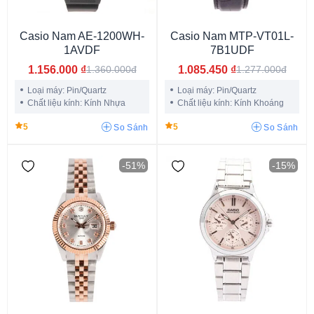
Casio Nam AE-1200WH-
Casio Nam MTP-VT01L-
1AVDF
7B1UDF
1.156.000
₫
1.085.450
₫
1.360.000đ
1.277.000đ
Loại máy: Pin/Quartz
Loại máy: Pin/Quartz
Chất liệu kính: Kính Nhựa
Chất liệu kính: Kính Khoáng
G-Shock DW-5600
G-Shock GA-2100
G-Shock GM-S110
5
5
So Sánh
So Sánh
G-Shock GM-S2100
G-Shock GBD 200
GA 700
Gshock GA 110
MTP V005
MTP V006
MTP V004
-51%
-15%
MTP 1370
G-Shock GG-1000
G-Shock GA-400
G-Shock GBA-800
G-Shock GBA-900
G-Shock MTG-B1000
G-Shock 6900
Gshock GA 2000
Casio A168
Casio LA670
Casio La680
Casio A159
Casio VT01D
Casio A700
Casio W-218
Casio AQ-230
Casio AE 1500WH
G-Shock GW-A1000
G-Shock GMA-P2100
G-Shock GW-9500
G-Shock GWG-2000
Casio MW 240
G Shock GST-B600
G-Shock GST-B400