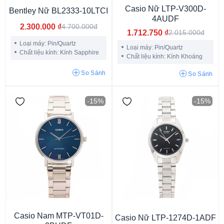
Casio Nữ LTP-V300D-
Bentley Nữ BL2333-10LTCI
G-SQUAD GBD-H2000
G-SQUAD DW-H5600
GPR-H1000
4AUDF
G-Shock GW-9400
Edifice EF-539D
Edifice EF-550
2.300.000
₫
4.700.000đ
1.712.750
₫
2.015.000đ
Casio AE1200
Casio MTP 1374
Casio MTP VT01
Loại máy: Pin/Quartz
Loại máy: Pin/Quartz
Chất liệu kính: Kính Sapphire
Casio LRW-200H
Chất liệu kính: Kính Khoáng
So Sánh
So Sánh
-15%
-15%
Dưới 29 mm
29 - 33 mm
33 - 37 mm
37 - 40 mm
40 - 42 mm
42 - 45 mm
Trên 45 mm
Casio Nam MTP-VT01D-
Casio Nữ LTP-1274D-1ADF