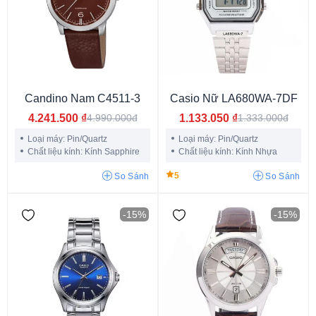
Mặt xanh lục
Mặt màu hồng
Mặt màu tím
Mặt màu xám
Mặt rằn ri
Mặt màu cam
Mặt màu be
Mặt màu bạc
Mặt đen hồng
Mặt chocolate
Mặt ngọc trai
Mặt xanh đen
Candino Nam C4511-3
Casio Nữ LA680WA-7DF
Mặt xanh da trời
Mặt xám ghi
Mặt phối màu
4.241.500
₫
1.133.050
₫
4.990.000đ
1.333.000đ
Mặt vàng hồng
Mặt khảm đá
Loại máy: Pin/Quartz
Loại máy: Pin/Quartz
Chất liệu kính: Kính Sapphire
Chất liệu kính: Kính Nhựa
5
So Sánh
So Sánh
-15%
-15%
40 tiếng
80 tiếng
70 tiếng
50 tiếng
64 tiếng
72 tiếng
60 tiếng