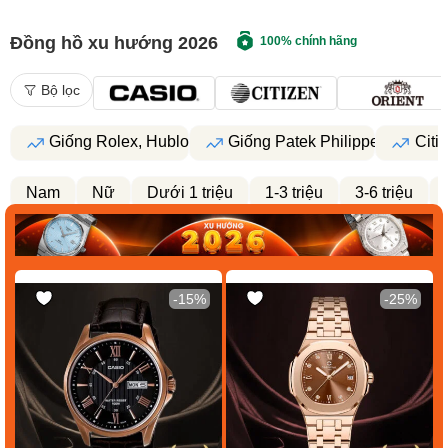
Đồng hồ xu hướng 2026
100% chính hãng
Bộ lọc
Giống Rolex, Hublot
Giống Patek Philippe
Citi
Nam
Nữ
Dưới 1 triệu
1-3 triệu
3-6 triệu
-15%
-25%