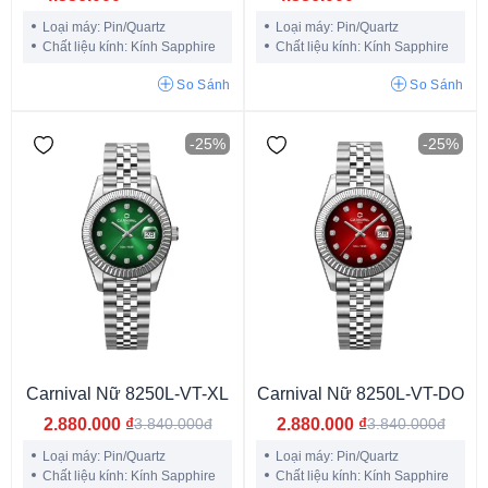
Loại máy: Pin/Quartz
Loại máy: Pin/Quartz
Chất liệu kính: Kính Sapphire
Chất liệu kính: Kính Sapphire
So Sánh
So Sánh
3atm
5atm
6atm
10atm
15atm
20atm
30atm
60atm
-25%
-25%
100atm
Carnival Nữ 8250L-VT-XL
Carnival Nữ 8250L-VT-DO
Kim (Analog)
Điện tử (Digital)
Kim - điện tử
2.880.000
₫
2.880.000
₫
3.840.000đ
3.840.000đ
Loại máy: Pin/Quartz
Loại máy: Pin/Quartz
Chất liệu kính: Kính Sapphire
Chất liệu kính: Kính Sapphire