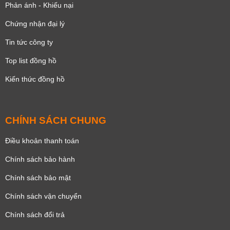
Phản ánh - Khiếu nại
Đồng hồ bấm giờ
Đo nhịp tim
Đếm bước chân
Chronograph
Dạ quang
3 mặt 6 kim
La bàn
Nhiệt kế
Lịch thứ
Lịch ngày
Chứng nhận đại lý
Lịch tuần trăng
Định vị GPS
Diver
Lịch vạn niên
Kim xăng
Tin tức công ty
Perpetual Calendar
Radio Controlled
Giờ, phút, giây
Top list đồng hồ
Tachymeter
Giờ, phút
Dual Time
Small Second
giờ GMT
Kiến thức đồng hồ
Lịch tháng
Lịch Năm
Word Map
Lịch 24 giờ
Đèn Led
Lịch ngày đêm
CHÍNH SÁCH CHUNG
Điều khoản thanh toán
Chính sách bảo hành
Chính sách bảo mật
Chính sách vận chuyển
Chính sách đổi trả