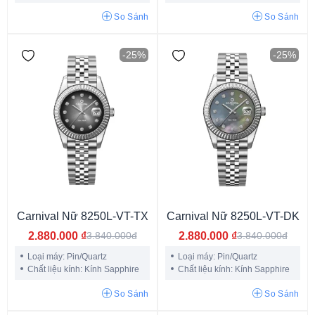
So Sánh
So Sánh
-25%
-25%
Năng lượng ánh sáng
Pin/Quartz
Cơ
Carnival Nữ 8250L-VT-TX
Carnival Nữ 8250L-VT-DK
2.880.000
₫
2.880.000
₫
3.840.000đ
3.840.000đ
Loại máy: Pin/Quartz
Loại máy: Pin/Quartz
Chất liệu kính: Kính Sapphire
Chất liệu kính: Kính Sapphire
Kính Khoáng
Hardlex Crystal
Kính Cong
Kính Sapphire
So Sánh
So Sánh
Kính Nhựa