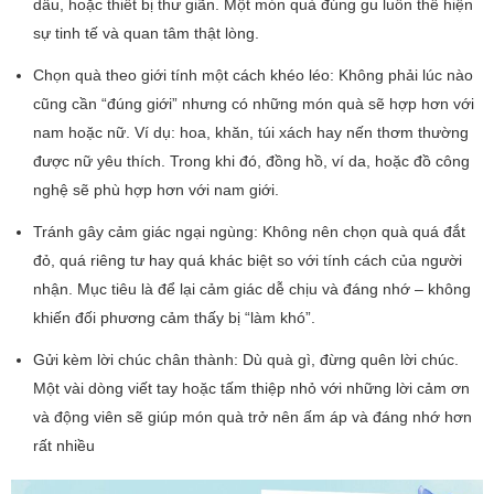
dầu, hoặc thiết bị thư giãn. Một món quà đúng gu luôn thể hiện
sự tinh tế và quan tâm thật lòng.
Chọn quà theo giới tính một cách khéo léo: Không phải lúc nào
cũng cần “đúng giới” nhưng có những món quà sẽ hợp hơn với
nam hoặc nữ. Ví dụ: hoa, khăn, túi xách hay nến thơm thường
được nữ yêu thích. Trong khi đó, đồng hồ, ví da, hoặc đồ công
nghệ sẽ phù hợp hơn với nam giới.
Tránh gây cảm giác ngại ngùng: Không nên chọn quà quá đắt
đỏ, quá riêng tư hay quá khác biệt so với tính cách của người
nhận. Mục tiêu là để lại cảm giác dễ chịu và đáng nhớ – không
khiến đối phương cảm thấy bị “làm khó”.
Gửi kèm lời chúc chân thành: Dù quà gì, đừng quên lời chúc.
Một vài dòng viết tay hoặc tấm thiệp nhỏ với những lời cảm ơn
và động viên sẽ giúp món quà trở nên ấm áp và đáng nhớ hơn
rất nhiều