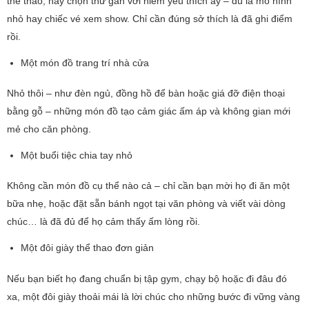
thể thao, hãy chọn thứ gắn với niềm yêu thích ấy – dù là mô hình
nhỏ hay chiếc vé xem show. Chỉ cần đúng sở thích là đã ghi điểm
rồi.
Một món đồ trang trí nhà cửa
Nhỏ thôi – như đèn ngủ, đồng hồ để bàn hoặc giá đỡ điện thoại
bằng gỗ – những món đồ tạo cảm giác ấm áp và không gian mới
mẻ cho căn phòng.
Một buổi tiệc chia tay nhỏ
Không cần món đồ cụ thể nào cả – chỉ cần bạn mời họ đi ăn một
bữa nhẹ, hoặc đặt sẵn bánh ngọt tại văn phòng và viết vài dòng
chúc… là đã đủ để họ cảm thấy ấm lòng rồi.
Một đôi giày thể thao đơn giản
Nếu bạn biết họ đang chuẩn bị tập gym, chạy bộ hoặc đi đâu đó
xa, một đôi giày thoải mái là lời chúc cho những bước đi vững vàng