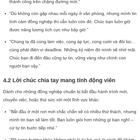
thành công trên chặng đường mới.”
“Dù không còn gặp nhau mỗi ngày ở văn phòng, nhưng mình tin
tình cảm đồng nghiệp thì vẫn luôn còn đó. Chúc bạn luôn giữ
được năng lượng tích cực như bây giờ.”
“Chúng ta đã cùng làm việc, cùng áp lực, cùng cười và đôi lúc…
cùng phát điên vì deadline. Những kỷ niệm đó mình sẽ nhớ mãi.
Chúc bạn đi đến đâu cũng tự tin, vững vàng như chính con
người bạn vậy.”
4.2 Lời chúc chia tay mang tính động viên
Dành cho những đồng nghiệp chuẩn bị bắt đầu hành trình mới,
chuyển việc, hoặc thử sức với một lĩnh vực khác:
“Bắt đầu ở một nơi mới chắc chắn sẽ có nhiều thử thách, nhưng
mình tin bạn sẽ làm tốt. Bạn luôn giỏi hơn những gì bạn nghĩ –
cứ tự tin bước tiếp nhé.”
“Rẽ sang hướng khác không phải là từ bỏ, mà là cách để khám