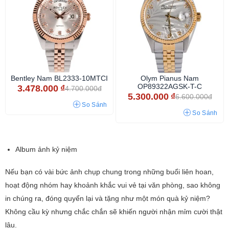
Bentley Nam BL2333-10MTCI
Olym Pianus Nam
OP89322AGSK-T-C
3.478.000
₫
4.700.000đ
5.300.000
₫
6.600.000đ
So Sánh
So Sánh
Album ảnh kỷ niệm
Nếu bạn có vài bức ảnh chụp chung trong những buổi liên hoan,
hoạt động nhóm hay khoảnh khắc vui vẻ tại văn phòng, sao không
in chúng ra, đóng quyển lại và tặng như một món quà kỷ niệm?
Không cầu kỳ nhưng chắc chắn sẽ khiến người nhận mỉm cười thật
lâu.