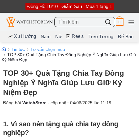
Bỏ
Đồng Hồ 10/10
Giảm Sâu
Mua 1 tặng 1
qua
nội
dung
Tìm
0
kiếm:
Xu Hướng
Reels
Nam
Nữ
Treo Tường
Để Bàn
Tin tức
Tư vấn chọn mua
TOP 30+ Quà Tặng Chia Tay Đồng Nghiệp Ý Nghĩa Giúp Lưu Giữ
Kỷ Niệm Đẹp
TOP 30+ Quà Tặng Chia Tay Đồng
Nghiệp Ý Nghĩa Giúp Lưu Giữ Kỷ
Niệm Đẹp
Đăng bởi
WatchStore
- cập nhật:
04/06/2025
lúc
11:19
1. Vì sao nên tặng quà chia tay đồng
nghiệp?