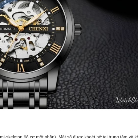
mi-skeleton (lộ cơ một phần). Mặt số được khoét hở tại trung tâm và k