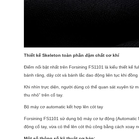
Thiết kế Skeleton toàn phần đậm chất cơ khí
Điểm nổi bật nhất trên Forsining FS1101 là kiểu thiết kế f
bánh răng, dây cót và bánh lắc dao động liên tục khi đồng
Khi nhìn trực diện, người dùng có thể quan sát xuyên từ 
thu nhỏ” trên cổ tay.
Bộ máy cơ automatic kết hợp lên cót tay
Forsining FS1101 sử dụng bộ máy cơ tự động (Automatic M
động cổ tay, vừa có thể lên cót thủ công bằng cách xoay n
Một số thông số kỹ thuật cơ bản: