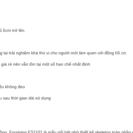
.5cm trở lên.
lại trải nghiệm khá thú vị cho người mới làm quen với đồng hồ cơ.
giá rẻ nên vẫn tồn tại một số hạn chế nhất định:
nếu không đeo
 sau thời gian dài sử dụng
ng, Forsining FS1101 là mẫu nổi bật nhờ thiết kế skeleton toàn phần 