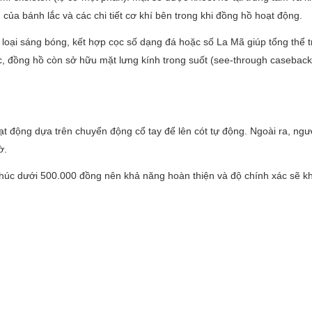
của bánh lắc và các chi tiết cơ khí bên trong khi đồng hồ hoạt động.
oại sáng bóng, kết hợp cọc số dạng đá hoặc số La Mã giúp tổng thể tr
ớc, đồng hồ còn sở hữu mặt lưng kính trong suốt (see-through caseback
 động dựa trên chuyển động cổ tay để lên cót tự động. Ngoài ra, ngư
ờ.
 khúc dưới 500.000 đồng nên khả năng hoàn thiện và độ chính xác sẽ k