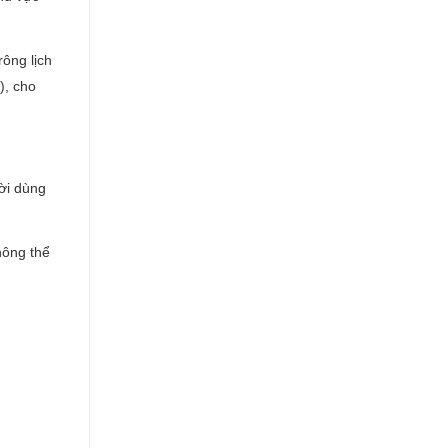
ông lịch
), cho
ời dùng
hông thể