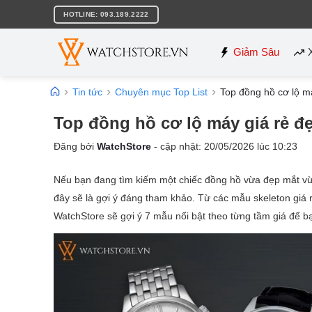
Bỏ
HOTLINE: 093.189.2222
qua
nội
dung
Giảm Sâu
Tin tức
Chuyên mục Top List
Top đồng hồ cơ lộ m
Top đồng hồ cơ lộ máy giá rẻ đ
Đăng bởi
WatchStore
- cập nhật:
20/05/2026
lúc
10:23
Nếu bạn đang tìm kiếm một chiếc đồng hồ vừa đẹp mắt vừa
đây sẽ là gợi ý đáng tham khảo. Từ các mẫu skeleton giá
WatchStore sẽ gợi ý 7 mẫu nổi bật theo từng tầm giá để b