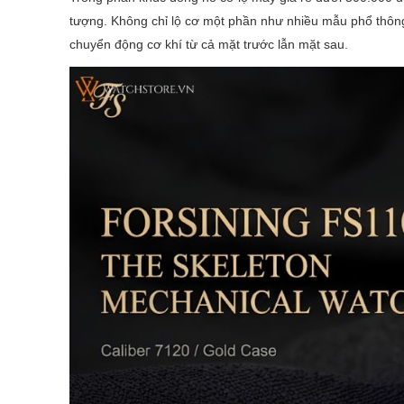
tượng. Không chỉ lộ cơ một phần như nhiều mẫu phổ thôn
chuyển động cơ khí từ cả mặt trước lẫn mặt sau.