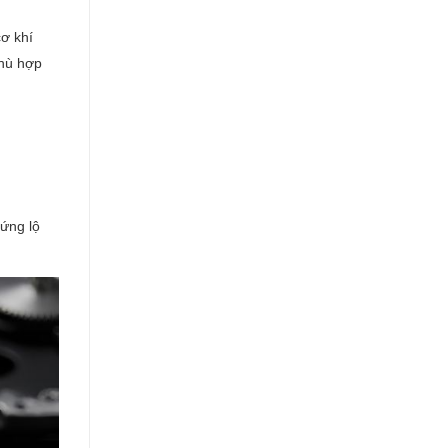
ơ khí
phù hợp
 ứng lộ