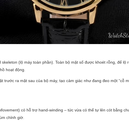
ull skeleton (lộ máy toàn phần). Toàn bộ mặt số được khoét rỗng, để lộ 
 hồ hoạt động.
mặt trước ra mặt sau của bộ máy, tạo cảm giác như đang đeo một “cỗ m
ovement) có hỗ trợ hand-winding – tức vừa có thể tự lên cót bằng c
úm chỉnh giờ.