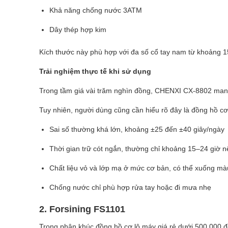
Khả năng chống nước 3ATM
Dây thép hợp kim
Kích thước này phù hợp với đa số cổ tay nam từ khoảng 15
Trải nghiệm thực tế khi sử dụng
Trong tầm giá vài trăm nghìn đồng, CHENXI CX-8802 mang 
Tuy nhiên, người dùng cũng cần hiểu rõ đây là đồng hồ cơ 
Sai số thường khá lớn, khoảng ±25 đến ±40 giây/ngày
Thời gian trữ cót ngắn, thường chỉ khoảng 15–24 giờ 
Chất liệu vỏ và lớp mạ ở mức cơ bản, có thể xuống màu
Chống nước chỉ phù hợp rửa tay hoặc đi mưa nhẹ
2. Forsining FS1101
Trong phân khúc đồng hồ cơ lộ máy giá rẻ dưới 500.000 đồ