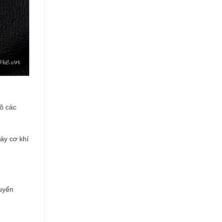
rõ các
áy cơ khí
huyển