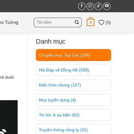
Tìm
eo Tường
(
0
)
0
kiếm:
Danh mục
Chuyên mục Top List
(198)
Hỏi Đáp về Đồng Hồ
(589)
rẻ dưới
Kiến thức chung
(107)
Mục tuyển dụng
(4)
Tin tức & sự kiện
(63)
Truyền thông công ty
(31)