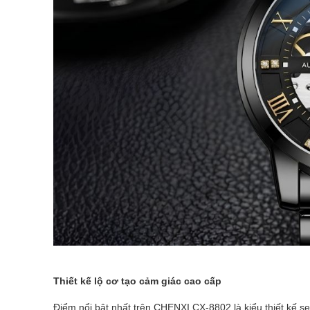
Thiết kế lộ cơ tạo cảm giác cao cấp
Điểm nổi bật nhất trên CHENXI CX-8802 là kiểu thiết kế se