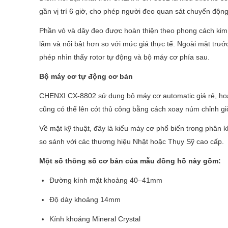
gần vị trí 6 giờ, cho phép người đeo quan sát chuyển động 
Phần vỏ và dây đeo được hoàn thiện theo phong cách kim l
lãm và nổi bật hơn so với mức giá thực tế. Ngoài mặt trư
phép nhìn thấy rotor tự động và bộ máy cơ phía sau.
Bộ máy cơ tự động cơ bản
CHENXI CX-8802 sử dụng bộ máy cơ automatic giá rẻ, hoạt
cũng có thể lên cót thủ công bằng cách xoay núm chỉnh gi
Về mặt kỹ thuật, đây là kiểu máy cơ phổ biến trong phân
so sánh với các thương hiệu Nhật hoặc Thụy Sỹ cao cấp.
Một số thông số cơ bản của mẫu đồng hồ này gồm:
Đường kính mặt khoảng 40–41mm
Độ dày khoảng 14mm
Kính khoáng Mineral Crystal