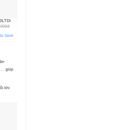
10LTDI
.000đ
So Sánh
hăn
,… giúp
i khi