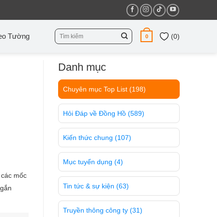
Tìm
eo Tường
(
0
)
0
kiếm:
Danh mục
Chuyên mục Top List
(198)
Hỏi Đáp về Đồng Hồ
(589)
Kiến thức chung
(107)
Mục tuyển dụng
(4)
a các mốc
Tin tức & sự kiện
(63)
 gắn
Truyền thông công ty
(31)