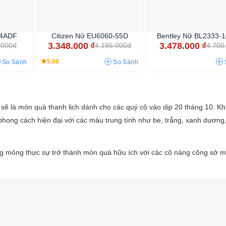
-4ADF
Citizen Nữ EU6060-55D
Bentley Nữ BL2333-
3.348.000
₫
3.478.000
₫
.000đ
4.185.000đ
4.700
5.00
So Sánh
So Sánh
ẽ là món quà thanh lịch dành cho các quý cô vào dịp 20 tháng 10. K
phong cách hiện đại với các màu trung tính như be, trắng, xanh dương
g mỏng thực sự trở thành món quà hữu ích với các cô nàng công sở mỗ