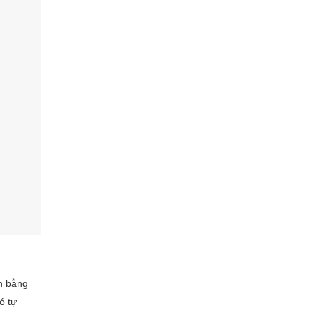
án bằng
ó tự