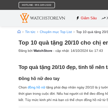
Bỏ
HOTLINE: 093.189.2222
qua
nội
dung
Giảm Sâu
Tin tức
Chuyên mục Top List
Top 10 quà tặng 20/1
Top 10 quà tặng 20/10 cho chị em
Đăng bởi
WatchStore
- cập nhật:
14/10/2024
lúc
17:43
Top quà tặng 20/10 đẹp, tinh tế nên
Đồng hồ nữ đeo tay
Chọn
đồng hồ nữ
tặng phái đẹp nhân ngày 20/10 là ý tưởn
thời gian trong cuộc đời. Nếu hai người có thể đeo đồng h
kết. Tùy mức kinh phí mà bạn có thể chọn đồng hồ nữ từ 