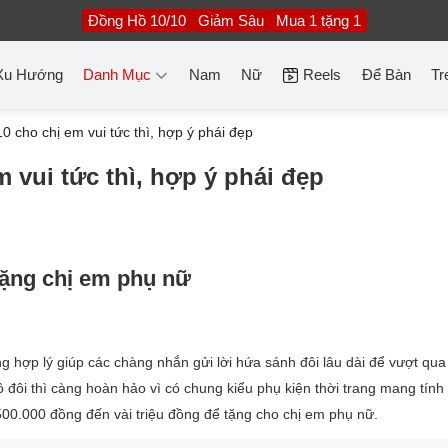
Đồng Hồ 10/10
Giảm Sâu
Mua 1 tặng 1
Xu Hướng
Danh Mục
Nam
Nữ
Reels
Để Bàn
Tr
0 cho chị em vui tức thì, hợp ý phái đẹp
 vui tức thì, hợp ý phái đẹp
 tặng chị em phụ nữ
g hợp lý giúp các chàng nhắn gửi lời hứa sánh đôi lâu dài để vượt qu
ồ đôi thì càng hoàn hảo vì có chung kiểu phụ kiện thời trang mang tính
500.000 đồng đến vài triệu đồng để tặng cho chị em phụ nữ.