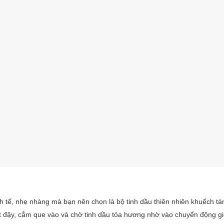
nh tế, nhẹ nhàng mà bạn nên chọn là bộ tinh dầu thiên nhiên khuếch t
t đậy, cắm que vào và chờ tinh dầu tỏa hương nhờ vào chuyển động gi