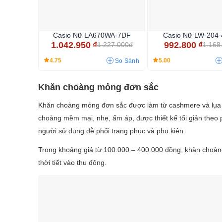
Casio Nữ LA670WA-7DF
Casio Nữ LW-204
1.042.950
₫
992.800
₫
1.227.000đ
1.168
4.75
5.00
So Sánh
Khăn choàng mỏng đơn sắc
Khăn choàng mỏng đơn sắc được làm từ cashmere và lụa s
choàng mềm mại, nhẹ, ấm áp, được thiết kế tối giản theo 
người sử dụng dễ phối trang phục và phụ kiện.
Trong khoảng giá từ 100.000 – 400.000 đồng, khăn choàn
thời tiết vào thu đông.