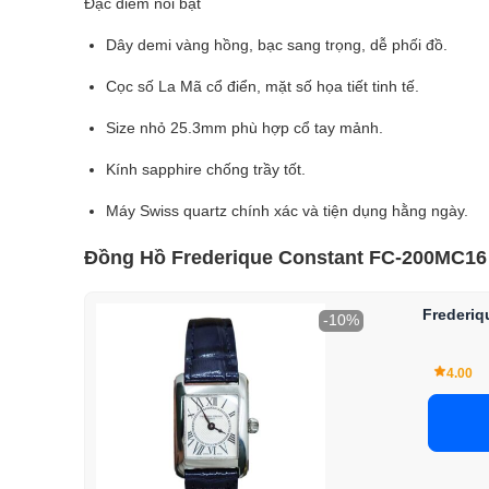
Đặc điểm nổi bật
Dây demi vàng hồng, bạc sang trọng, dễ phối đồ.
Cọc số La Mã cổ điển, mặt số họa tiết tinh tế.
Size nhỏ 25.3mm phù hợp cổ tay mảnh.
Kính sapphire chống trầy tốt.
Máy Swiss quartz chính xác và tiện dụng hằng ngày.
Đồng Hồ Frederique Constant FC-200MC16 c
Frederi
-10%
4.00