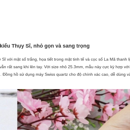
kiểu Thụy Sĩ, nhỏ gọn và sang trọng
Sĩ với mặt số trắng, họa tiết trong mặt tinh tế và cọc số La Mã thanh l
ẫn rất sang khi lên tay. Với size nhỏ 25.3mm, mẫu này cực kỳ hợp với
ọn. Đồng hồ sử dụng máy Swiss quartz cho độ chính xác cao, dễ dùng v