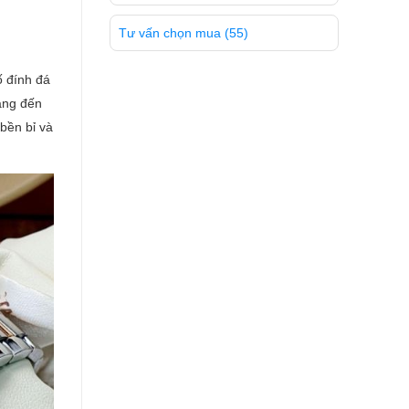
Tư vấn chọn mua
(55)
ố đính đá
mang đến
bền bỉ và