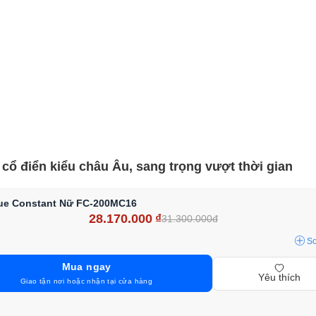
ổ điển kiểu châu Âu, sang trọng vượt thời gian
que Constant Nữ FC-200MC16
28.170.000
₫
31.300.000đ
S
Mua ngay
Yêu thích
Giao tận nơi hoặc nhận tại cửa hàng