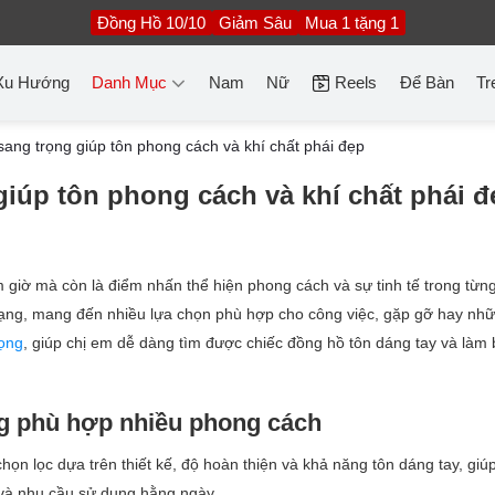
Đồng Hồ 10/10
Giảm Sâu
Mua 1 tặng 1
Xu Hướng
Danh Mục
Nam
Nữ
Reels
Để Bàn
Tr
ang trọng giúp tôn phong cách và khí chất phái đẹp
iúp tôn phong cách và khí chất phái đ
giờ mà còn là điểm nhấn thể hiện phong cách và sự tinh tế trong từng c
dạng, mang đến nhiều lựa chọn phù hợp cho công việc, gặp gỡ hay nhữ
ọng
, giúp chị em dễ dàng tìm được chiếc đồng hồ tôn dáng tay và làm 
g phù hợp nhiều phong cách
ọn lọc dựa trên thiết kế, độ hoàn thiện và khả năng tôn dáng tay, giú
và nhu cầu sử dụng hằng ngày.