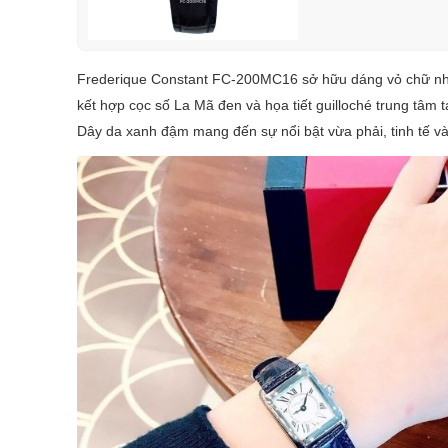
Frederique Constant FC-200MC16 sở hữu dáng vỏ chữ nhật 
kết hợp cọc số La Mã đen và họa tiết guilloché trung tâm 
Dây da xanh đậm mang đến sự nổi bật vừa phải, tinh tế v