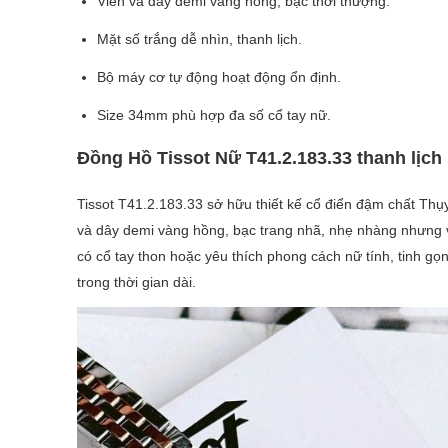
Viền và dây demi vàng hồng, bạc thời thượng.
Mặt số trắng dễ nhìn, thanh lịch.
Bộ máy cơ tự động hoạt động ổn định.
Size 34mm phù hợp đa số cổ tay nữ.
Đồng Hồ Tissot Nữ T41.2.183.33 thanh lịch 
Tissot T41.2.183.33 sở hữu thiết kế cổ điển đậm chất Thụy 
và dây demi vàng hồng, bạc trang nhã, nhẹ nhàng nhưng v
có cổ tay thon hoặc yêu thích phong cách nữ tính, tinh g
trong thời gian dài.