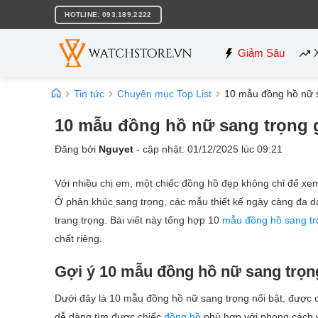
Bỏ
HOTLINE: 093.189.2222
qua
nội
dung
Giảm Sâu
Tin tức
Chuyên mục Top List
10 mẫu đồng hồ nữ s
10 mẫu đồng hồ nữ sang trọng g
Đăng bởi
Nguyet
- cập nhật:
01/12/2025
lúc
09:21
Với nhiều chị em, một chiếc đồng hồ đẹp không chỉ để xem 
Ở phân khúc sang trọng, các mẫu thiết kế ngày càng đa 
trang trọng. Bài viết này tổng hợp 10
mẫu đồng hồ sang tr
chất riêng.
Gợi ý 10 mẫu đồng hồ nữ sang trọn
Dưới đây là 10 mẫu đồng hồ nữ sang trọng nổi bật, được ch
dễ dàng tìm được chiếc
đồng hồ
phù hợp với phong cách 