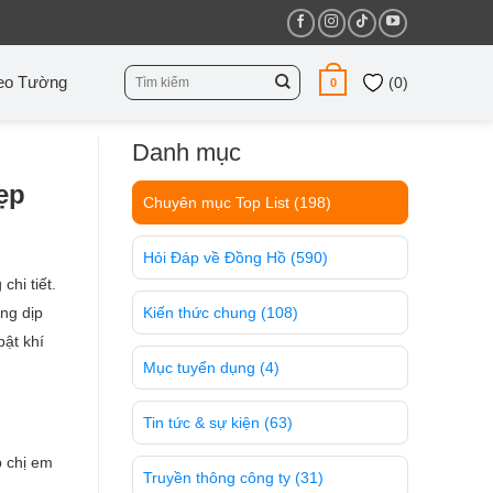
Tìm
eo Tường
(
0
)
0
kiếm:
Danh mục
ẹp
Chuyên mục Top List
(198)
Hỏi Đáp về Đồng Hồ
(590)
hi tiết.
ng dịp
Kiến thức chung
(108)
bật khí
Mục tuyển dụng
(4)
Tin tức & sự kiện
(63)
p chị em
Truyền thông công ty
(31)