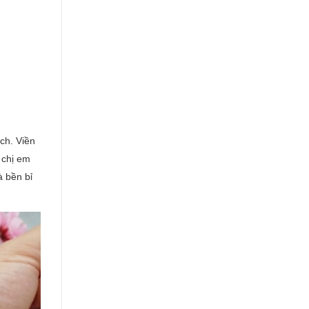
ịch. Viền
 chị em
à bền bỉ