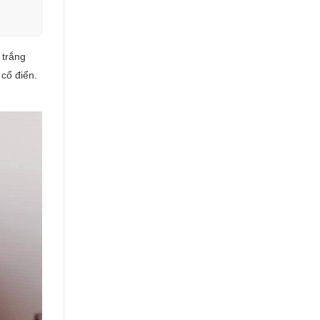
 trắng
 cổ điển.