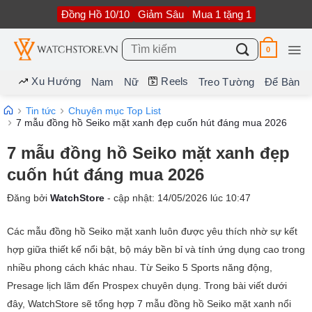
Bỏ
Đồng Hồ 10/10
Giảm Sâu
Mua 1 tặng 1
qua
nội
dung
Tìm
0
kiếm:
Xu Hướng
Reels
Nam
Nữ
Treo Tường
Để Bàn
Tin tức
Chuyên mục Top List
7 mẫu đồng hồ Seiko mặt xanh đẹp cuốn hút đáng mua 2026
7 mẫu đồng hồ Seiko mặt xanh đẹp
cuốn hút đáng mua 2026
Đăng bởi
WatchStore
- cập nhật:
14/05/2026
lúc
10:47
Các mẫu đồng hồ Seiko mặt xanh luôn được yêu thích nhờ sự kết
hợp giữa thiết kế nổi bật, bộ máy bền bỉ và tính ứng dụng cao trong
nhiều phong cách khác nhau. Từ Seiko 5 Sports năng động,
Presage lịch lãm đến Prospex chuyên dụng. Trong bài viết dưới
đây, WatchStore sẽ tổng hợp 7 mẫu đồng hồ Seiko mặt xanh nổi