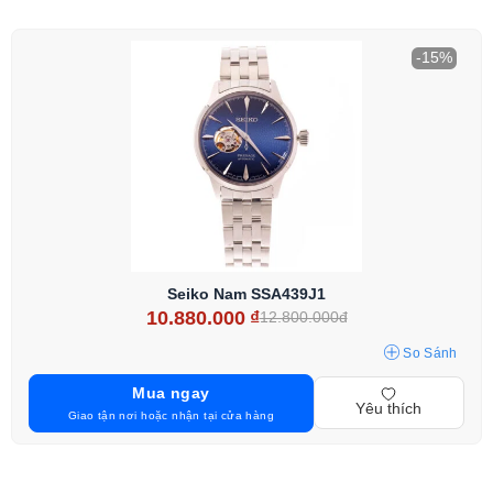
-15%
Seiko Nam SSA439J1
10.880.000
₫
12.800.000đ
So Sánh
Mua ngay
Yêu thích
Giao tận nơi hoặc nhận tại cửa hàng