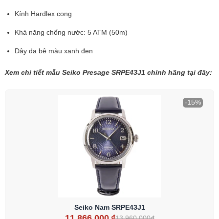
Kính Hardlex cong
Khả năng chống nước: 5 ATM (50m)
Dây da bê màu xanh đen
Xem chi tiết mẫu Seiko Presage SRPE43J1 chính hãng tại đây:
-15%
Seiko Nam SRPE43J1
11.866.000
₫
13.960.000đ