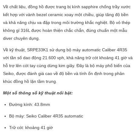
Về chất liệu, đồng hồ được trang bị kính sapphire chống trầy xước
kết hợp với vành bezel ceramic xoay một chiều, giúp tăng độ bền
và khả năng chịu va đập trong môi trường khắc nghiệt. Bộ vỏ thép
không gỉ 316L được hoàn thiện chắc chắn, đúng chuẩn một mẫu
diver chuyên dụng.
Về kỹ thuật, SRPE33K1 sử dụng bộ máy automatic Caliber 4R35
với tần số dao động 21.600 vph, khả năng trữ cót khoảng 41 giờ và
hỗ trợ lên cót tay cùng dừng kim giây. Đây là bộ máy phổ biến của
Seiko, được đánh giá cao về độ bền và tính ổn định trong phân
khúc đồng hồ lặn tầm trung.
Một số thông số kỹ thuật nổi bật:
Đường kính: 43.8mm
Bộ máy: Seiko Caliber 4R35 automatic
Trữ cót: khoảng 41 giờ