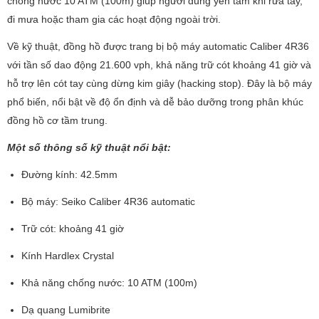
chống nước 10 ATM (100m) giúp người dùng yên tâm khi rửa tay,
đi mưa hoặc tham gia các hoạt động ngoài trời.
Về kỹ thuật, đồng hồ được trang bị bộ máy automatic Caliber 4R36
với tần số dao động 21.600 vph, khả năng trữ cót khoảng 41 giờ và
hỗ trợ lên cót tay cùng dừng kim giây (hacking stop). Đây là bộ máy
phổ biến, nổi bật về độ ổn định và dễ bảo dưỡng trong phân khúc
đồng hồ cơ tầm trung.
Một số thông số kỹ thuật nổi bật:
Đường kính: 42.5mm
Bộ máy: Seiko Caliber 4R36 automatic
Trữ cót: khoảng 41 giờ
Kính Hardlex Crystal
Khả năng chống nước: 10 ATM (100m)
Dạ quang Lumibrite