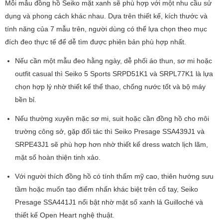
Mỗi mẫu đồng hồ Seiko mặt xanh sẽ phù hợp với một nhu cầu sử
dụng và phong cách khác nhau. Dựa trên thiết kế, kích thước và
tính năng của 7 mẫu trên, người dùng có thể lựa chọn theo mục
đích đeo thực tế để dễ tìm được phiên bản phù hợp nhất.
Nếu cần một mẫu đeo hằng ngày, dễ phối áo thun, sơ mi hoặc
outfit casual thì Seiko 5 Sports SRPD51K1 và SRPL77K1 là lựa
chọn hợp lý nhờ thiết kế thể thao, chống nước tốt và bộ máy
bền bỉ.
Nếu thường xuyên mặc sơ mi, suit hoặc cần đồng hồ cho môi
trường công sở, gặp đối tác thì Seiko Presage SSA439J1 và
SRPE43J1 sẽ phù hợp hơn nhờ thiết kế dress watch lịch lãm,
mặt số hoàn thiện tinh xảo.
Với người thích đồng hồ có tính thẩm mỹ cao, thiên hướng sưu
tầm hoặc muốn tạo điểm nhấn khác biệt trên cổ tay, Seiko
Presage SSA441J1 nổi bật nhờ mặt số xanh lá Guilloché và
thiết kế Open Heart nghệ thuật.