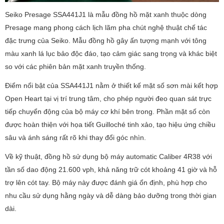
Seiko Presage SSA441J1 là mẫu đồng hồ mặt xanh thuộc dòng
Presage mang phong cách lịch lãm pha chút nghệ thuật chế tác
đặc trưng của Seiko. Mẫu đồng hồ gây ấn tượng mạnh với tông
màu xanh lá lục bảo độc đáo, tạo cảm giác sang trọng và khác biệt
so với các phiên bản mặt xanh truyền thống.
Điểm nổi bật của SSA441J1 nằm ở thiết kế mặt số sơn mài kết hợp
Open Heart tại vị trí trung tâm, cho phép người đeo quan sát trực
tiếp chuyển động của bộ máy cơ khí bên trong. Phần mặt số còn
được hoàn thiện với họa tiết Guilloché tinh xảo, tạo hiệu ứng chiều
sâu và ánh sáng rất rõ khi thay đổi góc nhìn.
Về kỹ thuật, đồng hồ sử dụng bộ máy automatic Caliber 4R38 với
tần số dao động 21.600 vph, khả năng trữ cót khoảng 41 giờ và hỗ
trợ lên cót tay. Bộ máy này được đánh giá ổn định, phù hợp cho
nhu cầu sử dụng hằng ngày và dễ dàng bảo dưỡng trong thời gian
dài.