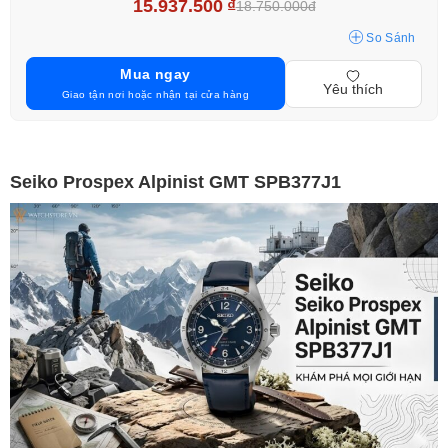
15.937.500
₫
18.750.000đ
So Sánh
Mua ngay
Yêu thích
Giao tận nơi hoặc nhận tại cửa hàng
Seiko Prospex Alpinist GMT SPB377J1