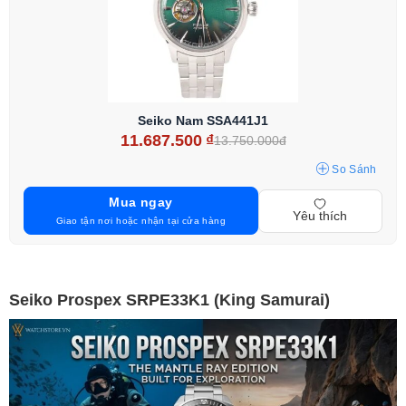
Seiko Nam SSA441J1
11.687.500
₫
13.750.000đ
So Sánh
Mua ngay
Yêu thích
Giao tận nơi hoặc nhận tại cửa hàng
Seiko Prospex SRPE33K1 (King Samurai)