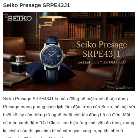
Seiko Presage SRPE43J1
Seiko Presage SRPE43J1 là mẫu đồng hồ mặt xanh thuộc dòng
Presage mang phong cách lịch lãm đặc trưng của Seiko, nổi bật với
thiết kế lấy cảm hứng từ nghệ thuật chế tác đồng hồ cổ điển. Mặt
số màu xanh đậm “Old Clock” tạo hiệu ứng chải vân đa tầng, mang
lại chiều sâu thị giác tinh tế và cảm giác sang trọng khi nhìn ở