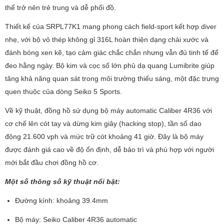
thể trở nên trẻ trung và dễ phối đồ.
Thiết kế của SRPL77K1 mang phong cách field-sport kết hợp diver
nhẹ, với bộ vỏ thép không gỉ 316L hoàn thiện dạng chải xước và
đánh bóng xen kẽ, tạo cảm giác chắc chắn nhưng vẫn đủ tinh tế để
đeo hằng ngày. Bộ kim và cọc số lớn phủ dạ quang Lumibrite giúp
tăng khả năng quan sát trong môi trường thiếu sáng, một đặc trưng
quen thuộc của dòng Seiko 5 Sports.
Về kỹ thuật, đồng hồ sử dụng bộ máy automatic Caliber 4R36 với
cơ chế lên cót tay và dừng kim giây (hacking stop), tần số dao
động 21.600 vph và mức trữ cót khoảng 41 giờ. Đây là bộ máy
được đánh giá cao về độ ổn định, dễ bảo trì và phù hợp với người
mới bắt đầu chơi đồng hồ cơ.
Một số thông số kỹ thuật nổi bật:
Đường kính: khoảng 39.4mm
Bộ máy: Seiko Caliber 4R36 automatic