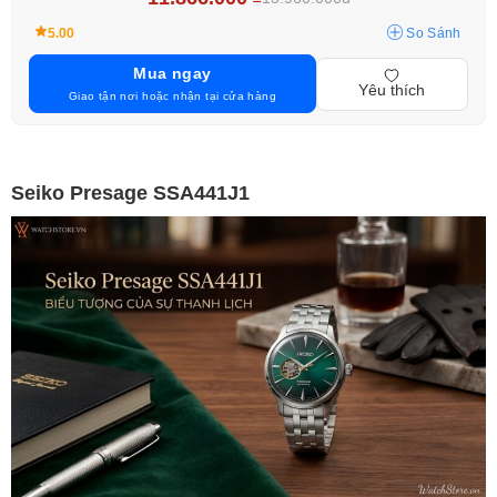
5.00
So Sánh
Mua ngay
Yêu thích
Giao tận nơi hoặc nhận tại cửa hàng
Seiko Presage SSA441J1