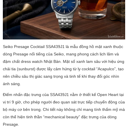
Seiko Presage Cocktail SSA439J1 là mẫu đồng hồ mặt xanh thuộc
dòng Presage nổi tiếng của Seiko, mang phong cách lịch lãm và
đậm chất dress watch Nhật Bản. Mặt số xanh lam sâu với hiệu ứng
chải tia (sunburst) được lấy cảm hứng từ ly cocktail “Acapulco”, tạo
nên chiều sâu thị giác sang trọng và tinh tế khi thay đổi góc nhìn
ánh sáng.
Điểm nhấn đặc trưng của SSA439J1 nằm ở thiết kế Open Heart tại
vị trí 9 giờ, cho phép người đeo quan sát trực tiếp chuyển động của
bộ máy cơ bên trong. Chi tiết này không chỉ mang tính thẩm mỹ mà
còn thể hiện tinh thần “mechanical beauty” đặc trưng của dòng
Presage.