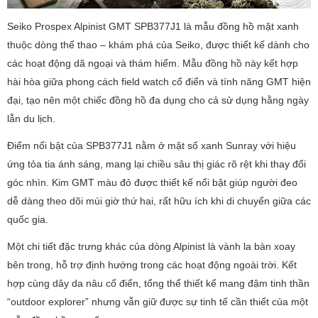
Seiko Prospex Alpinist GMT SPB377J1 là mẫu đồng hồ mặt xanh
thuộc dòng thể thao – khám phá của Seiko, được thiết kế dành cho
các hoạt động dã ngoại và thám hiểm. Mẫu đồng hồ này kết hợp
hài hòa giữa phong cách field watch cổ điển và tính năng GMT hiện
đại, tạo nên một chiếc đồng hồ đa dụng cho cả sử dụng hằng ngày
lẫn du lịch.
Điểm nổi bật của SPB377J1 nằm ở mặt số xanh Sunray với hiệu
ứng tỏa tia ánh sáng, mang lại chiều sâu thị giác rõ rệt khi thay đổi
góc nhìn. Kim GMT màu đỏ được thiết kế nổi bật giúp người đeo
dễ dàng theo dõi múi giờ thứ hai, rất hữu ích khi di chuyển giữa các
quốc gia.
Một chi tiết đặc trưng khác của dòng Alpinist là vành la bàn xoay
bên trong, hỗ trợ định hướng trong các hoạt động ngoài trời. Kết
hợp cùng dây da nâu cổ điển, tổng thể thiết kế mang đậm tinh thần
“outdoor explorer” nhưng vẫn giữ được sự tinh tế cần thiết của một