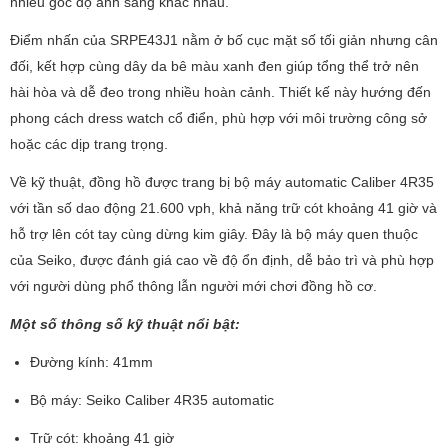
nhiều góc độ ánh sáng khác nhau.
Điểm nhấn của SRPE43J1 nằm ở bố cục mặt số tối giản nhưng cân
đối, kết hợp cùng dây da bê màu xanh đen giúp tổng thể trở nên
hài hòa và dễ đeo trong nhiều hoàn cảnh. Thiết kế này hướng đến
phong cách dress watch cổ điển, phù hợp với môi trường công sở
hoặc các dịp trang trọng.
Về kỹ thuật, đồng hồ được trang bị bộ máy automatic Caliber 4R35
với tần số dao động 21.600 vph, khả năng trữ cót khoảng 41 giờ và
hỗ trợ lên cót tay cùng dừng kim giây. Đây là bộ máy quen thuộc
của Seiko, được đánh giá cao về độ ổn định, dễ bảo trì và phù hợp
với người dùng phổ thông lẫn người mới chơi đồng hồ cơ.
Một số thông số kỹ thuật nổi bật:
Đường kính: 41mm
Bộ máy: Seiko Caliber 4R35 automatic
Trữ cót: khoảng 41 giờ