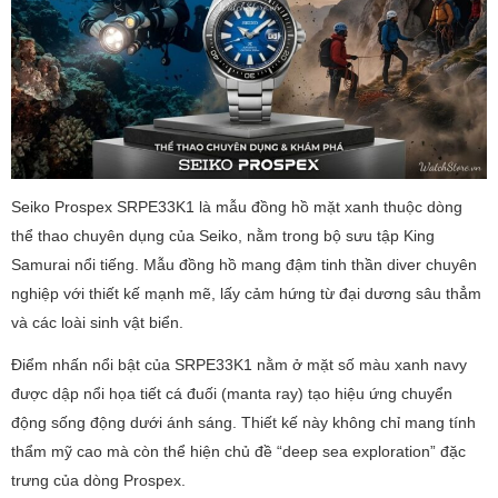
Seiko Prospex SRPE33K1 là mẫu đồng hồ mặt xanh thuộc dòng
thể thao chuyên dụng của Seiko, nằm trong bộ sưu tập King
Samurai nổi tiếng. Mẫu đồng hồ mang đậm tinh thần diver chuyên
nghiệp với thiết kế mạnh mẽ, lấy cảm hứng từ đại dương sâu thẳm
và các loài sinh vật biển.
Điểm nhấn nổi bật của SRPE33K1 nằm ở mặt số màu xanh navy
được dập nổi họa tiết cá đuối (manta ray) tạo hiệu ứng chuyển
động sống động dưới ánh sáng. Thiết kế này không chỉ mang tính
thẩm mỹ cao mà còn thể hiện chủ đề “deep sea exploration” đặc
trưng của dòng Prospex.