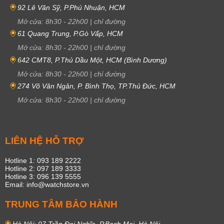
92 Lê Văn Sỹ, P.Phú Nhuận, HCM
Mở cửa:
8h30
-
22h00
|
chỉ đường
61 Quang Trung, P.Gò Vấp, HCM
Mở cửa:
8h30
-
22h00
|
chỉ đường
642 CMT8, P.Thủ Dầu Một, HCM (Bình Dương)
Mở cửa:
8h30
-
22h00
|
chỉ đường
274 Võ Văn Ngân, P. Bình Thọ, TP.Thủ Đức, HCM
Mở cửa:
8h30
-
22h00
|
chỉ đường
LIÊN HỆ HỖ TRỢ
Hotline 1: 093 189 2222
Hotline 2: 097 189 3333
Hotline 3: 096 139 5555
Email: info@watchstore.vn
TRUNG TÂM BẢO HÀNH