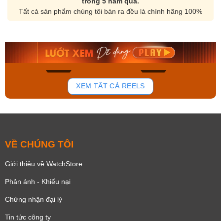
trong 5 năm qua.
Tất cả sản phẩm chúng tôi bán ra đều là chính hãng 100%
Orient Nam RA-
Casio Nam MTS-
AA0B05R19B
115D-1AVDF
9.480.000₫
2.823.000₫
8.058.000₫
2.399.550₫
Mua ngay
Mua ngay
144
83
XEM TẤT CẢ REELS
VỀ CHÚNG TÔI
Giới thiệu về WatchStore
Phản ánh - Khiếu nại
Chứng nhận đại lý
Tin tức công ty