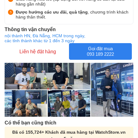
hàng gần nhất)
Được hưởng các ưu đãi, quà tặng
, chương trình khách
hàng thân thiết.
Thông tin vận chuyển
nội thành HN, Đà Nẵng, HCM trong ngày,
các tỉnh thành khác từ 1 đến 3 ngày
Gọi đặt mua
Liên hệ đặt hàng
093 189 2222
Có thể bạn cũng thích
Đã có 155,724+ Khách đã mua hàng tại WatchStore.vn