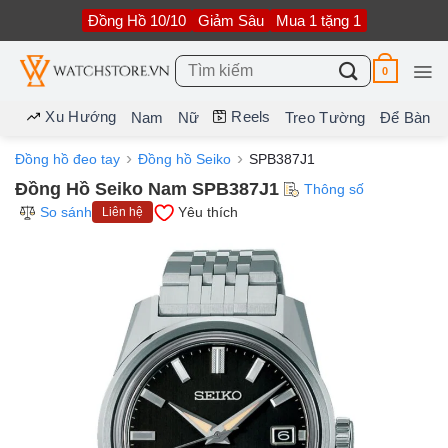
Bỏ
Đồng Hồ 10/10
Giảm Sâu
Mua 1 tặng 1
qua
nội
dung
Tìm
0
kiếm:
Xu Hướng
Reels
Nam
Nữ
Treo Tường
Để Bàn
Đồng hồ đeo tay
Đồng hồ Seiko
SPB387J1
Đồng Hồ Seiko Nam SPB387J1
Thông số
So sánh
Yêu thích
Liên hệ