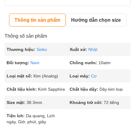
Thông tin sản phẩm
Hướng dẫn chọn size
Thông số sản phẩm
Thương hiệu:
Seiko
Xuất xứ:
Nhật
Đối tượng:
Nam
Chống nước:
10atm
Loại mặt số:
Kim (Analog)
Loại máy:
Cơ
Chất liệu kính:
Kính Sapphire
Chất liệu dây:
Dây kim loại
Size mặt:
38.3mm
Khoảng trữ cót:
72 tiếng
Tiện ích:
Dạ quang, Lịch
ngày, Giờ, phút, giây