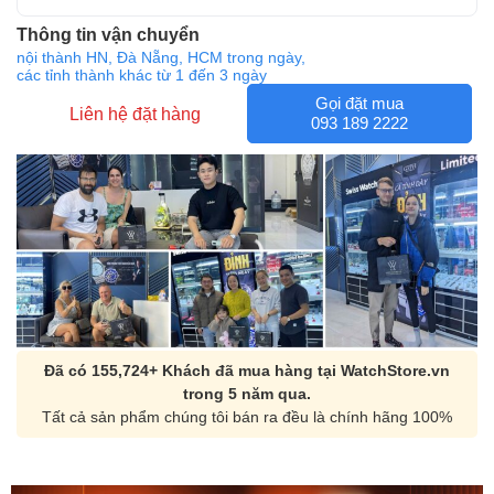
Thông tin vận chuyển
nội thành HN, Đà Nẵng, HCM trong ngày,
các tỉnh thành khác từ 1 đến 3 ngày
Gọi đặt mua
Liên hệ đặt hàng
093 189 2222
Đã có 155,724+ Khách đã mua hàng tại WatchStore.vn
trong 5 năm qua.
Tất cả sản phẩm chúng tôi bán ra đều là chính hãng 100%
Orient Nam RA-
Casio Nam MTS-
AA0B05R19B
115D-1AVDF
9.480.000₫
2.823.000₫
8.058.000₫
2.399.550₫