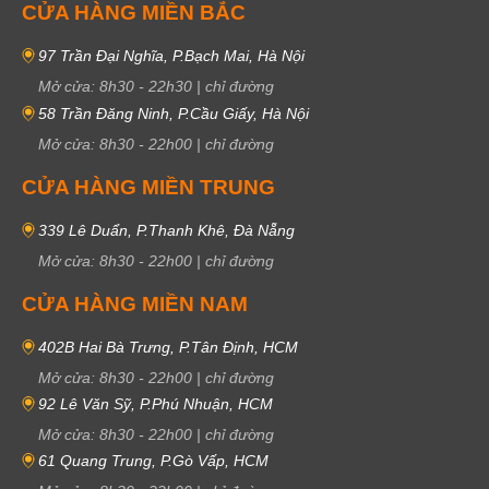
CỬA HÀNG MIỀN BẮC
97 Trần Đại Nghĩa, P.Bạch Mai, Hà Nội
Mở cửa:
8h30
-
22h30
|
chỉ đường
58 Trần Đăng Ninh, P.Cầu Giấy, Hà Nội
Mở cửa:
8h30
-
22h00
|
chỉ đường
CỬA HÀNG MIỀN TRUNG
339 Lê Duẩn, P.Thanh Khê, Đà Nẵng
Mở cửa:
8h30
-
22h00
|
chỉ đường
CỬA HÀNG MIỀN NAM
402B Hai Bà Trưng, P.Tân Định, HCM
Mở cửa:
8h30
-
22h00
|
chỉ đường
92 Lê Văn Sỹ, P.Phú Nhuận, HCM
Mở cửa:
8h30
-
22h00
|
chỉ đường
61 Quang Trung, P.Gò Vấp, HCM