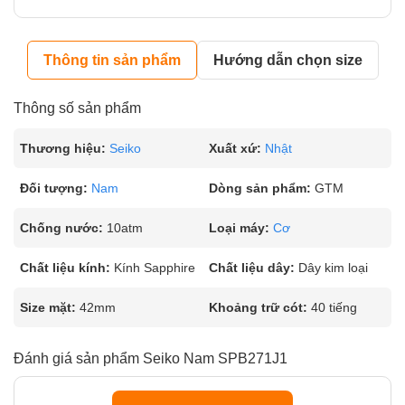
Thông tin sản phẩm
Hướng dẫn chọn size
Thông số sản phẩm
Thương hiệu:
Seiko
Xuất xứ:
Nhật
Đối tượng:
Nam
Dòng sản phẩm:
GTM
Chống nước:
10atm
Loại máy:
Cơ
Chất liệu kính:
Kính Sapphire
Chất liệu dây:
Dây kim loại
Size mặt:
42mm
Khoảng trữ cót:
40 tiếng
Đánh giá sản phẩm Seiko Nam SPB271J1