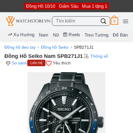
Bỏ
Đồng Hồ 10/10
Giảm Sâu
Mua 1 tặng 1
qua
nội
dung
Tìm
0
kiếm:
Xu Hướng
Reels
Nam
Nữ
Treo Tường
Để Bàn
Đồng hồ đeo tay
Đồng hồ Seiko
SPB271J1
Đồng Hồ Seiko Nam SPB271J1
Thông số
So sánh
Yêu thích
Liên hệ