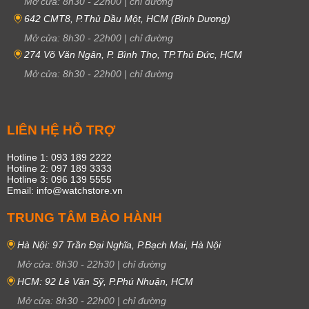
Mở cửa:
8h30
-
22h00
|
chỉ đường
642 CMT8, P.Thủ Dầu Một, HCM (Bình Dương)
Mở cửa:
8h30
-
22h00
|
chỉ đường
274 Võ Văn Ngân, P. Bình Thọ, TP.Thủ Đức, HCM
Mở cửa:
8h30
-
22h00
|
chỉ đường
LIÊN HỆ HỖ TRỢ
Hotline 1: 093 189 2222
Hotline 2: 097 189 3333
Hotline 3: 096 139 5555
Email: info@watchstore.vn
TRUNG TÂM BẢO HÀNH
Hà Nội: 97 Trần Đại Nghĩa, P.Bạch Mai, Hà Nội
Mở cửa:
8h30
-
22h30
|
chỉ đường
HCM: 92 Lê Văn Sỹ, P.Phú Nhuận, HCM
Mở cửa:
8h30
-
22h00
|
chỉ đường