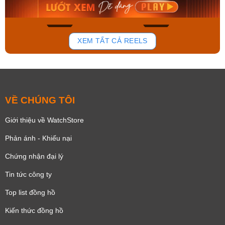
Mua ngay
Mua ngay
133
81
XEM TẤT CẢ REELS
VỀ CHÚNG TÔI
Giới thiệu về WatchStore
Phản ánh - Khiếu nại
Chứng nhận đại lý
Tin tức công ty
Top list đồng hồ
Kiến thức đồng hồ