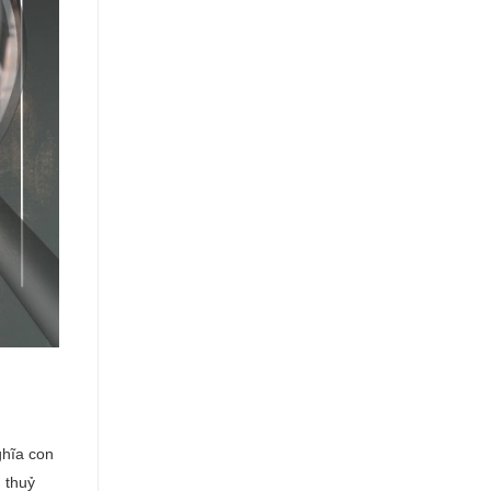
nghĩa con
g thuỷ