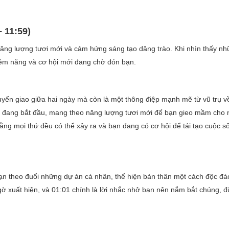
– 11:59)
ăng lượng tươi mới và cảm hứng sáng tạo dâng trào. Khi nhìn thấy n
 tiềm năng và cơ hội mới đang chờ đón bạn.
yển giao giữa hai ngày mà còn là một thông điệp mạnh mẽ từ vũ trụ v
i đang bắt đầu, mang theo năng lượng tươi mới để bạn gieo mầm cho
ằng mọi thứ đều có thể xảy ra và bạn đang có cơ hội để tái tạo cuộc s
dạn theo đuổi những dự án cá nhân, thể hiện bản thân một cách độc đá
gờ xuất hiện, và 01:01 chính là lời nhắc nhở bạn nên nắm bắt chúng, 