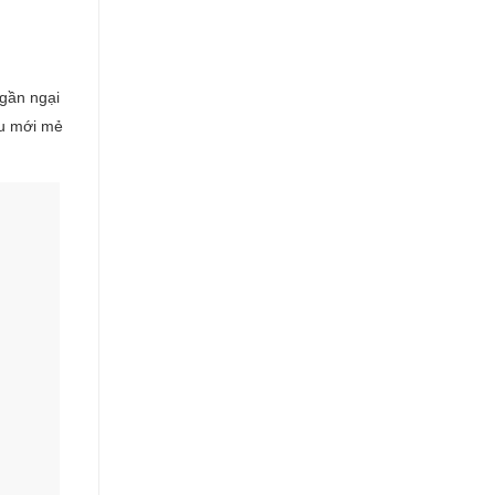
ngần ngại
ều mới mẻ