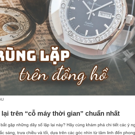
AU
 lại trên “cỗ máy thời gian” chuẩn nhất
ắt gặp những dãy số lặp lại này? Hãy cùng khám phá chi tiết các ý 
khắc sáng, trưa chiều và tối, dựa trên các góc nhìn từ tâm linh đến phon