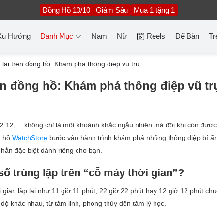
Đồng Hồ 10/10
Giảm Sâu
Mua 1 tặng 1
Xu Hướng
Danh Mục
Nam
Nữ
Reels
Để Bàn
Tr
 lại trên đồng hồ: Khám phá thông điệp vũ trụ
rên đồng hồ: Khám phá thông điệp vũ tr
 12:12,… không chỉ là một khoảnh khắc ngẫu nhiên mà đôi khi còn được
g hồ
WatchStore
bước vào hành trình khám phá những thông điệp bí ẩn,
nhắn đặc biệt dành riêng cho bạn.
ố trùng lặp trên “cỗ máy thời gian”?
gian lặp lại như 11 giờ 11 phút, 22 giờ 22 phút hay 12 giờ 12 phút chư
c độ khác nhau, từ tâm linh, phong thủy đến tâm lý học.