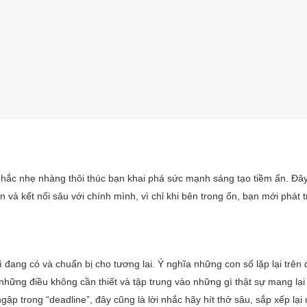
nhắc nhẹ nhàng thôi thúc bạn khai phá sức mạnh sáng tạo tiềm ẩn. Đây
 và kết nối sâu với chính mình, vì chỉ khi bên trong ổn, bạn mới phát t
ì đang có và chuẩn bị cho tương lai. Ý nghĩa những con số lặp lại trên
 bỏ những điều không cần thiết và tập trung vào những gì thật sự mang lại 
p trong “deadline”, đây cũng là lời nhắc hãy hít thở sâu, sắp xếp lại 