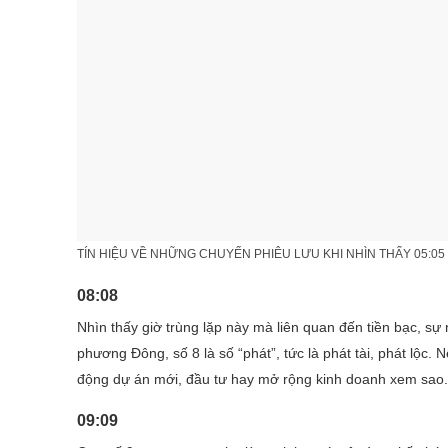
TÍN HIỆU VỀ NHỮNG CHUYẾN PHIÊU LƯU KHI NHÌN THẤY 05:05
08:08
Nhìn thấy giờ trùng lặp này mà liên quan đến tiền bạc, sự 
phương Đông, số 8 là số “phát”, tức là phát tài, phát lộc.
động dự án mới, đầu tư hay mở rộng kinh doanh xem sao.
09:09