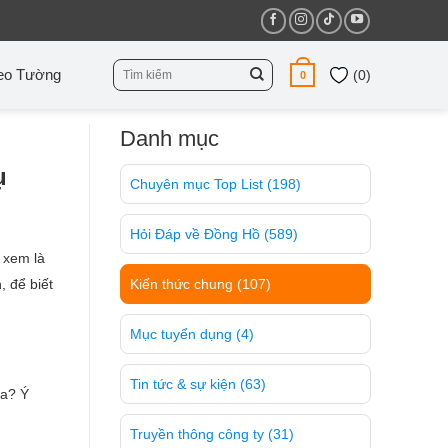
Tìm
eo Tường
(
0
)
0
kiếm:
Danh mục
ụ
Chuyên mục Top List
(198)
Hỏi Đáp về Đồng Hồ
(589)
 xem là
 để biết
Kiến thức chung
(107)
Mục tuyển dụng
(4)
Tin tức & sự kiện
(63)
a? Ý
Truyền thông công ty
(31)