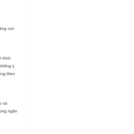
hững con
ề khởi
 những ý
ống theo
o và
đừng ngần