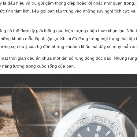
này là dấu hiệu vũ trụ gửi gắm thông điệp hoặc lời nhắc nhở quan trọng
c tỉnh tâm linh, kêu gọi bạn tập trung vào những suy nghĩ tích cực và
ũng có thể được lý giải thông qua hiện tượng nhận thức chọn lọc. Não 
ững khuôn mẫu lặp đi lặp lại. Khi ai đó đang trong một trạng thái tập 
u hướng sự chú ý của họ đến những khoảnh khắc mà dãy số may mắn xu
ên mặt thời gian đều ẩn chứa một tần số rung động độc đáo. Những run
y năng lượng trong cuộc sống của bạn.