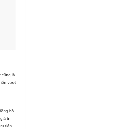
 cũng là
riển vượt
 đồng hồ
giá trị
ưu tiên