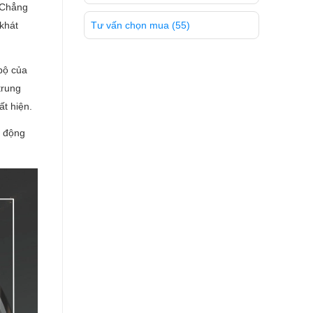
. Chẳng
 khát
Tư vấn chọn mua
(55)
bộ của
trung
ất hiện.
g động