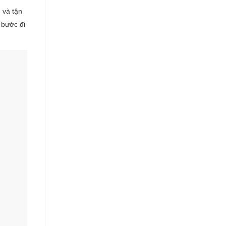
 và tận
 bước đi