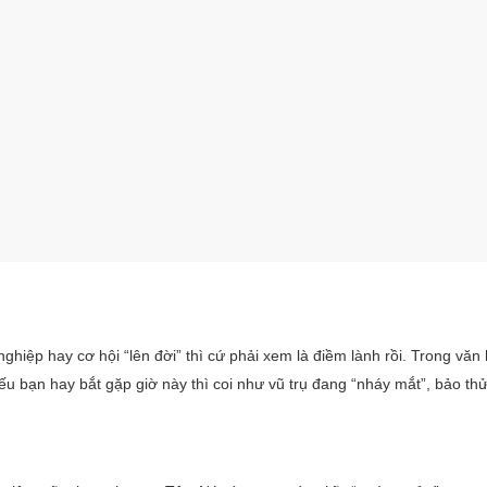
nghiệp hay cơ hội “lên đời” thì cứ phải xem là điềm lành rồi. Trong văn
 Nếu bạn hay bắt gặp giờ này thì coi như vũ trụ đang “nháy mắt”, bảo th