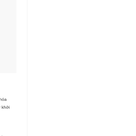
 hóa
ử khởi