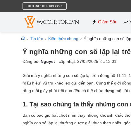
Bỏ
HOTLINE: 093.189.2222
qua
nội
dung
Giảm Sâu
Tin tức
Kiến thức chung
Ý nghĩa những con số lặp
Ý nghĩa những con số lặp lại t
Đăng bởi
Nguyet
- cập nhật:
27/08/2025
lúc
13:01
Giải mã ý nghĩa những con số lặp lại trên đồng hồ 11:11,
“dấu hiệu” vũ trụ khéo léo gửi đến bạn. Cùng thế giới đồn
rằng mỗi giây phút trôi qua đều có thể chứa đựng một lời 
1. Tại sao chúng ta thấy những con s
Bạn có bao giờ bất chợt nhìn thấy những khoảnh khắc thời 
nghĩa con số lặp lại thường được giải thích theo nhiều gó