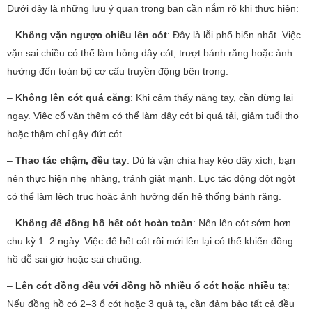
Dưới đây là những lưu ý quan trọng bạn cần nắm rõ khi thực hiện:
–
Không vặn ngược chiều lên cót
: Đây là lỗi phổ biến nhất. Việc
vặn sai chiều có thể làm hỏng dây cót, trượt bánh răng hoặc ảnh
hưởng đến toàn bộ cơ cấu truyền động bên trong.
–
Không lên cót quá căng
: Khi cảm thấy nặng tay, cần dừng lại
ngay. Việc cố vặn thêm có thể làm dây cót bị quá tải, giảm tuổi thọ
hoặc thậm chí gây đứt cót.
–
Thao tác chậm, đều tay
: Dù là vặn chìa hay kéo dây xích, bạn
nên thực hiện nhẹ nhàng, tránh giật mạnh. Lực tác động đột ngột
có thể làm lệch trục hoặc ảnh hưởng đến hệ thống bánh răng.
–
Không để đồng hồ hết cót hoàn toàn
: Nên lên cót sớm hơn
chu kỳ 1–2 ngày. Việc để hết cót rồi mới lên lại có thể khiến đồng
hồ dễ sai giờ hoặc sai chuông.
–
Lên cót đồng đều với đồng hồ nhiều ổ cót hoặc nhiều tạ
:
Nếu đồng hồ có 2–3 ổ cót hoặc 3 quả tạ, cần đảm bảo tất cả đều