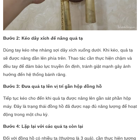
Bước 2: Kéo dây xích để nâng quả tạ
Dùng tay kéo nhẹ nhàng sợi dây xích xuống dưới. Khi kéo, quả tạ
sẽ được nâng dần lên phía trên. Thao tác cần thực hiện chậm và
đều tay để đảm bảo lực truyền ổn định, tránh giật mạnh gây ảnh
hưởng đến hệ thống bánh răng.
Bước 3: Đưa quả tạ lên vị trí gần hộp đồng hồ
Tiếp tục kéo cho đến khi quả tạ được nâng lên gần sát phần hộp
máy. Đây là trạng thái đồng hồ đã được nạp đủ năng lượng để hoạt
động trong một chu kỳ.
Bước 4: Lặp lại với các quả tạ còn lại
Đối với đồng hồ có nhiều tạ (thường là 3 quả), cần thực hiện tương