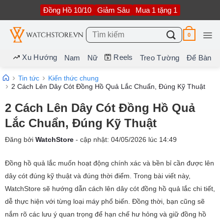
Bỏ
Đồng Hồ 10/10
Giảm Sâu
Mua 1 tặng 1
qua
nội
dung
Tìm
0
kiếm:
Xu Hướng
Reels
Nam
Nữ
Treo Tường
Để Bàn
Tin tức
Kiến thức chung
2 Cách Lên Dây Cót Đồng Hồ Quả Lắc Chuẩn, Đúng Kỹ Thuật
2 Cách Lên Dây Cót Đồng Hồ Quả
Lắc Chuẩn, Đúng Kỹ Thuật
Đăng bởi
WatchStore
- cập nhật:
04/05/2026
lúc
14:49
Đồng hồ quả lắc muốn hoạt động chính xác và bền bỉ cần được lên
dây cót đúng kỹ thuật và đúng thời điểm. Trong bài viết này,
WatchStore sẽ hướng dẫn cách lên dây cót đồng hồ quả lắc chi tiết,
dễ thực hiện với từng loại máy phổ biến. Đồng thời, bạn cũng sẽ
nắm rõ các lưu ý quan trọng để hạn chế hư hỏng và giữ đồng hồ