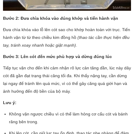
Bước 2: Đưa chìa khóa vào đúng khớp và tiến hành vặn
Đưa chìa khóa vào lỗ lên cót sao cho khớp hoàn toàn với trục. Tiến
hành vặn từ từ theo chiều kim đồng hồ
(thao tác cần thực hiện đều
tay, tránh xoay nhanh hoặc giật mạnh)
.
Bước 3: Lên cót đến mức phù hợp và dừng đúng lúc
Tiếp tục vặn cho đến khi cảm nhận rõ lực cản tăng dần, lúc này dây
cót đã gần đạt trạng thái căng tối đa. Khi thấy nặng tay, cần dừng
lại ngay để tránh lên quá mức, vì có thể gây căng quá giới hạn và
ảnh hưởng đến độ bền của bộ máy.
Lưu ý:
Không vặn ngược chiều vì có thể làm hỏng cơ cấu cót và bánh
răng bên trong.
Khi lên cót, cần giữ lực tay ổn định, thao tác nhẹ nhàng để đảm