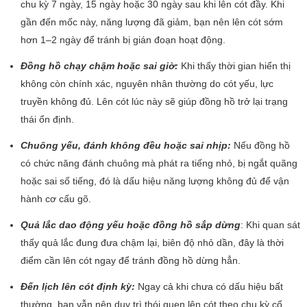
chu kỳ 7 ngày, 15 ngày hoặc 30 ngày sau khi lên cót đầy. Khi
gần đến mốc này, năng lượng đã giảm, bạn nên lên cót sớm
hơn 1–2 ngày để tránh bị gián đoạn hoạt động.
Đồng hồ chạy chậm hoặc sai giờ:
Khi thấy thời gian hiển thị
không còn chính xác, nguyên nhân thường do cót yếu, lực
truyền không đủ. Lên cót lúc này sẽ giúp đồng hồ trở lại trạng
thái ổn định.
Chuông yếu, đánh không đều hoặc sai nhịp:
Nếu đồng hồ
có chức năng đánh chuông mà phát ra tiếng nhỏ, bị ngắt quãng
hoặc sai số tiếng, đó là dấu hiệu năng lượng không đủ để vận
hành cơ cấu gõ.
Quả lắc dao động yếu hoặc đồng hồ sắp dừng
: Khi quan sát
thấy quả lắc đung đưa chậm lại, biên độ nhỏ dần, đây là thời
điểm cần lên cót ngay để tránh đồng hồ dừng hẳn.
Đến lịch lên cót định kỳ:
Ngay cả khi chưa có dấu hiệu bất
thường, bạn vẫn nên duy trì thói quen lên cót theo chu kỳ cố