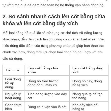
tự với từng quả để đảm bảo toàn bộ hệ thống vận hành đồng bộ.
2. So sánh nhanh cách lên cót bằng chìa
khóa và lên cót bằng dây xích
Mỗi loại đồng hồ quả lắc sẽ sử dụng cơ chế tích trữ năng lượng
khác nhau, dẫn đến cách lên cót cũng có sự khác biệt rõ rệt. Việc
hiểu đúng đặc điểm của từng phương pháp sẽ giúp bạn thao tác
chính xác hơn, đồng thời lựa chọn loại đồng hồ phù hợp với nhu
cầu sử dụng.
Lên cót bằng chìa
Lên cót bằng dây
Tiêu chí
khóa
xích
Loại đồng
Đồng hồ treo tường,
Đồng hồ cây, đồng
hồ áp
đồng hồ tủ máy cơ
hồ tạ xích
dụng
Nguyên lý
Tích năng lượng vào dây
Nâng quả tạ để tạo
hoạt động
cót
thế năng
Cách thực
Kéo dây xích để
Dùng chìa vặn vào lỗ cót
hiện
nâng tạ