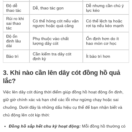
Độ dễ
Dễ nhưng cần chú ý
Dễ, thao tác gọn
thao tác
lực kéo
Rủi ro khi
Có thể hỏng cót nếu vặn
Có thể lệch tạ hoặc
sai thao
ngược hoặc quá căng
rơi tạ nếu kéo mạnh
tác
Độ ổn
Phụ thuộc vào chất
Ổn định hơn do ít
định lâu
lượng dây cót
hao mòn cơ học
dài
Cần kiểm tra dây cót
Bảo trì
Ít bảo trì hơn
định kỳ
3. Khi nào cần lên dây cót đồng hồ quả
lắc?
Việc lên dây cót đúng thời điểm giúp đồng hồ hoạt động ổn định,
giữ giờ chính xác và hạn chế các lỗi như ngừng chạy hoặc sai
chuông. Dưới đây là những dấu hiệu cụ thể để bạn nhận biết và
chủ động lên cót kịp thời:
Đồng hồ sắp hết chu kỳ hoạt động:
Mỗi đồng hồ thường có