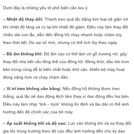
Dưới đây là những yếu tố phổ biến cần lưu ý:
– Nhiệt độ thay đổi:
Thanh treo quả lắc bằng kim loại sẽ giãn nở
khi nhiệt độ tăng và co lại khi nhiệt độ giảm. Điều này làm thay đổi
chiều dài con lắc, dẫn đến đồng hồ chạy nhanh hoặc chậm tùy
theo thời tiết. Dù sai số nhỏ, nhưng có thể tích lũy theo ngày.
– Độ ẩm không khí:
Độ ẩm cao có thể làm vỏ gỗ trương nở, gây
thay đổi nhẹ kết cấu tổng thể của đồng hồ. Đồng thời, dầu bôi trơn
bên trong cũng dễ bị biến chất hoặc khô cặn, khiến bộ máy hoạt
động nặng hơn và chạy chậm dần.
– Vị trí treo không cân bằng:
Nếu đồng hồ không được treo
thẳng, quả lắc sẽ dao động lệch tâm thay vì dao động đều hai bên.
Điều này làm nhịp “tick – tock” không ổn định và lâu dài có thể ảnh
hưởng đến độ chính xác của bộ máy.
– Áp suất không khí và độ cao:
Lực cản không khí và sự thay đổi
gia tốc trọng trường theo độ cao đều ảnh hưởng đến chu kỳ dao