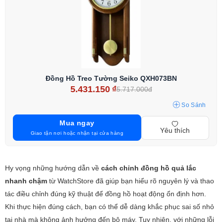
Đồng Hồ Treo Tường Seiko QXH073BN
5.431.150
₫
5.717.000đ
So Sánh
Mua ngay
Yêu thích
Giao tận nơi hoặc nhận tại cửa hàng
Hy vọng những hướng dẫn về
cách chỉnh đồng hồ quả lắc
nhanh chậm
từ WatchStore đã giúp bạn hiểu rõ nguyên lý và thao
tác điều chỉnh đúng kỹ thuật để đồng hồ hoạt động ổn định hơn.
Khi thực hiện đúng cách, bạn có thể dễ dàng khắc phục sai số nhỏ
tại nhà mà không ảnh hưởng đến bộ máy. Tuy nhiên, với những lỗi