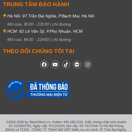
TRUNG TÂM BẢO HÀNH
Hà Nội: 97 Trần Đại Nghĩa, P.Bạch Mai, Hà Nội
Mở cửa:
8h30
-
22h30
|
chỉ đường
HCM: 92 Lê Văn Sỹ, P.Phú Nhuận, HCM
Mở cửa:
8h30
-
22h00
|
chỉ đường
THEO DÕI CHÚNG TÔI TẠI
©2020-2026 by WatchStore.vn. Hotline: 093.189.2222. Giấy chứng nhận kinh doanh
số: 0110563781, Ngày cấp: 07/12/2023, Nơi cấp: Sở Tài Chính Tp Hà Nội Phòng
ĐKKD và TCDN - CÔNG TY TNHH WS VIỆT NAM, trụ sở chính: 97 Trần Đại Nghĩa,