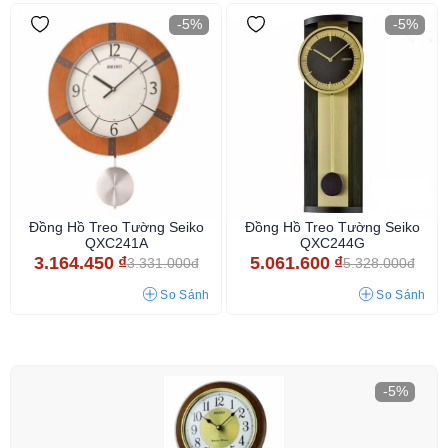
-5%
-5%
Đồng Hồ Treo Tường Seiko
Đồng Hồ Treo Tường Seiko
QXC241A
QXC244G
3.164.450
₫
5.061.600
₫
3.331.000đ
5.328.000đ
So Sánh
So Sánh
-5%