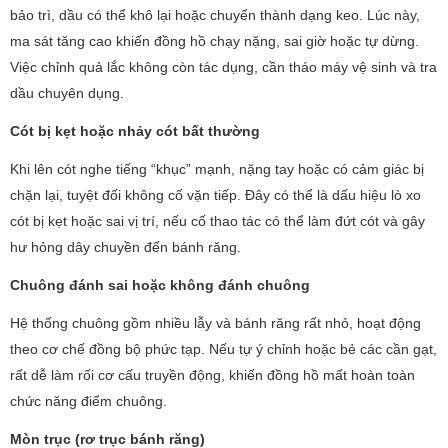
bảo trì, dầu có thể khô lại hoặc chuyển thành dạng keo. Lúc này,
ma sát tăng cao khiến đồng hồ chạy nặng, sai giờ hoặc tự dừng.
Việc chỉnh quả lắc không còn tác dụng, cần tháo máy vệ sinh và tra
dầu chuyên dụng.
Cót bị kẹt hoặc nhảy cót bất thường
Khi lên cót nghe tiếng “khục” mạnh, nặng tay hoặc có cảm giác bị
chặn lại, tuyệt đối không cố vặn tiếp. Đây có thể là dấu hiệu lò xo
cót bị kẹt hoặc sai vị trí, nếu cố thao tác có thể làm đứt cót và gây
hư hỏng dây chuyền đến bánh răng.
Chuông đánh sai hoặc không đánh chuông
Hệ thống chuông gồm nhiều lẫy và bánh răng rất nhỏ, hoạt động
theo cơ chế đồng bộ phức tạp. Nếu tự ý chỉnh hoặc bẻ các cần gạt,
rất dễ làm rối cơ cấu truyền động, khiến đồng hồ mất hoàn toàn
chức năng điểm chuông.
Mòn trục (rơ trục bánh răng)