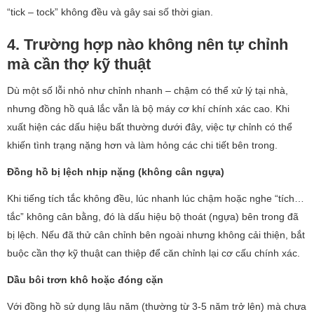
“tick – tock” không đều và gây sai số thời gian.
4. Trường hợp nào không nên tự chỉnh
mà cần thợ kỹ thuật
Dù một số lỗi nhỏ như chỉnh nhanh – chậm có thể xử lý tại nhà,
nhưng đồng hồ quả lắc vẫn là bộ máy cơ khí chính xác cao. Khi
xuất hiện các dấu hiệu bất thường dưới đây, việc tự chỉnh có thể
khiến tình trạng nặng hơn và làm hỏng các chi tiết bên trong.
Đồng hồ bị lệch nhịp nặng (không cân ngựa)
Khi tiếng tích tắc không đều, lúc nhanh lúc chậm hoặc nghe “tích…
tắc” không cân bằng, đó là dấu hiệu bộ thoát (ngựa) bên trong đã
bị lệch. Nếu đã thử cân chỉnh bên ngoài nhưng không cải thiện, bắt
buộc cần thợ kỹ thuật can thiệp để căn chỉnh lại cơ cấu chính xác.
Dầu bôi trơn khô hoặc đóng cặn
Với đồng hồ sử dụng lâu năm (thường từ 3-5 năm trở lên) mà chưa