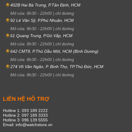
402B Hai Bà Trưng, P.Tân Định, HCM
Mở cửa:
8h30
-
22h00
|
chỉ đường
92 Lê Văn Sỹ, P.Phú Nhuận, HCM
Mở cửa:
8h30
-
22h00
|
chỉ đường
61 Quang Trung, P.Gò Vấp, HCM
Mở cửa:
8h30
-
22h00
|
chỉ đường
642 CMT8, P.Thủ Dầu Một, HCM (Bình Dương)
Mở cửa:
8h30
-
22h00
|
chỉ đường
274 Võ Văn Ngân, P. Bình Thọ, TP.Thủ Đức, HCM
Mở cửa:
8h30
-
22h00
|
chỉ đường
LIÊN HỆ HỖ TRỢ
Hotline 1: 093 189 2222
Hotline 2: 097 189 3333
Hotline 3: 096 139 5555
Email: info@watchstore.vn