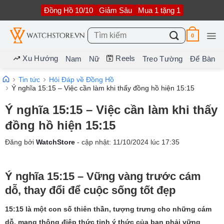
Bỏ
Đồng Hồ 10/10
Giảm Sâu
Mua 1 tặng 1
qua
nội
dung
Tìm
0
kiếm:
Xu Hướng
Reels
Nam
Nữ
Treo Tường
Để Bàn
Tin tức
Hỏi Đáp về Đồng Hồ
Ý nghĩa 15:15 – Việc cần làm khi thấy đồng hồ hiện 15:15
Ý nghĩa 15:15 – Việc cần làm khi thấy
đồng hồ hiện 15:15
Đăng bởi
WatchStore
- cập nhật:
11/10/2024
lúc
17:35
Ý nghĩa 15:15 – Vững vàng trước cám
dỗ, thay đổi để cuộc sống tốt đẹp
15:15 là một con số thiên thần, tượng trưng cho những cám
dỗ, mang thông điệp thức tỉnh ý thức của bạn phải vững