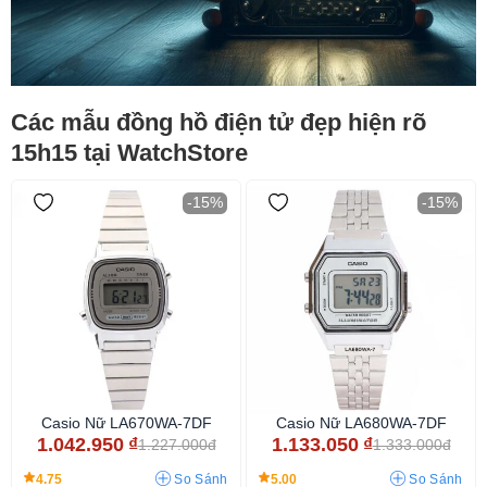
Các mẫu đồng hồ điện tử đẹp hiện rõ
15h15 tại WatchStore
-15%
-15%
Casio Nữ LA670WA-7DF
Casio Nữ LA680WA-7DF
1.042.950
₫
1.133.050
₫
1.227.000đ
1.333.000đ
4.75
5.00
So Sánh
So Sánh