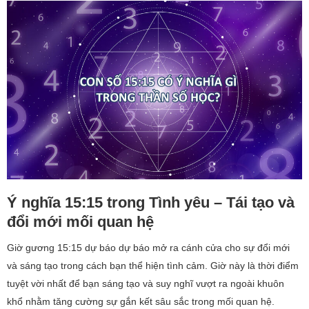
Ý nghĩa 15:15 trong Tình yêu – Tái tạo và
đổi mới mối quan hệ
Giờ gương 15:15 dự báo dự báo mở ra cánh cửa cho sự đổi mới
và sáng tạo trong cách bạn thể hiện tình cảm. Giờ này là thời điểm
tuyệt vời nhất để bạn sáng tạo và suy nghĩ vượt ra ngoài khuôn
khổ nhằm tăng cường sự gắn kết sâu sắc trong mối quan hệ.