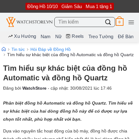
Bỏ
Đồng Hồ 10/10
Giảm Sâu
Mua 1 tặng 1
qua
nội
dung
Tìm
0
kiếm:
Xu Hướng
Reels
Nam
Nữ
Treo Tường
Để Bàn
Tin tức
Hỏi Đáp về Đồng Hồ
Tìm hiểu sự khác biệt của đồng hồ Automatic và đồng hồ Quartz
Tìm hiểu sự khác biệt của đồng hồ
Automatic và đồng hồ Quartz
Đăng bởi
WatchStore
- cập nhật:
30/08/2021
lúc
17:46
Phân biệt đồng hồ Automatic và đồng hồ Quartz. Tìm hiểu về
sự khác biệt của hai dòng đồng hồ này để có được sự lựa
chọn tốt nhất, phù hợp nhất với bạn.
Dựa vào nguyên tắc hoạt động của bộ máy, đồng hồ được chia