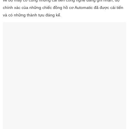
về bộ máy cơ cùng những cải tiến công nghệ đáng ghi nhận, độ
chính xác của những chiếc đồng hồ cơ Automatic đã được cải tiến
và có những thành tựu đáng kể.