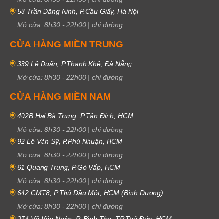
58 Trần Đăng Ninh, P.Cầu Giấy, Hà Nội
Mở cửa:
8h30
-
22h00
|
chỉ đường
CỬA HÀNG MIỀN TRUNG
339 Lê Duẩn, P.Thanh Khê, Đà Nẵng
Mở cửa:
8h30
-
22h00
|
chỉ đường
CỬA HÀNG MIỀN NAM
402B Hai Bà Trưng, P.Tân Định, HCM
Mở cửa:
8h30
-
22h00
|
chỉ đường
92 Lê Văn Sỹ, P.Phú Nhuận, HCM
Mở cửa:
8h30
-
22h00
|
chỉ đường
61 Quang Trung, P.Gò Vấp, HCM
Mở cửa:
8h30
-
22h00
|
chỉ đường
642 CMT8, P.Thủ Dầu Một, HCM (Bình Dương)
Mở cửa:
8h30
-
22h00
|
chỉ đường
274 Võ Văn Ngân, P. Bình Thọ, TP.Thủ Đức, HCM