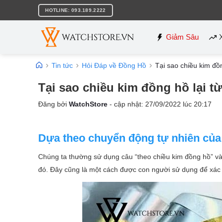
Bỏ
HOTLINE: 093.189.2222
qua
nội
dung
Giảm Sâu
Tin tức
Hỏi Đáp về Đồng Hồ
Tại sao chiều kim đồn
Tại sao chiều kim đồng hồ lại từ
Đăng bởi
WatchStore
- cập nhật:
27/09/2022
lúc
20:17
Dựa theo chuyển động tự nhiên của 
Chúng ta thường sử dụng câu “theo chiều kim đồng hồ” và
đó. Đây cũng là một cách được con người sử dụng để xá