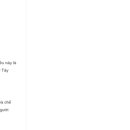
ều này là
ừ Tây
và chế
người