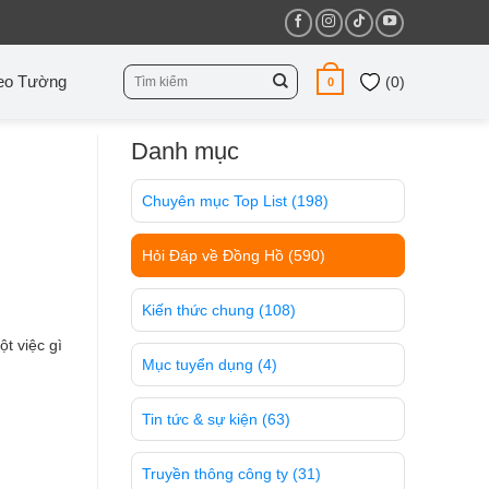
Tìm
eo Tường
(
0
)
0
kiếm:
Danh mục
Chuyên mục Top List
(198)
Hỏi Đáp về Đồng Hồ
(590)
Kiến thức chung
(108)
t việc gì
Mục tuyển dụng
(4)
Tin tức & sự kiện
(63)
Truyền thông công ty
(31)