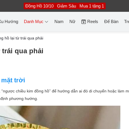
Đồng Hồ 10/10
Giảm Sâu
Mua 1 tặng 1
Xu Hướng
Danh Mục
Nam
Nữ
Reels
Để Bàn
Tr
g hồ lại từ trái qua phải
 trái qua phải
mặt trời
 “ngược chiều kim đồng hồ” để hướng dẫn ai đó di chuyển hoặc làm mộ
c định phương hướng.