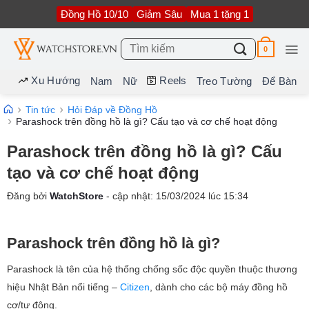
Bỏ
Đồng Hồ 10/10
Giảm Sâu
Mua 1 tặng 1
qua
nội
dung
Tìm
0
kiếm:
Xu Hướng
Reels
Nam
Nữ
Treo Tường
Để Bàn
Tin tức
Hỏi Đáp về Đồng Hồ
Parashock trên đồng hồ là gì? Cấu tạo và cơ chế hoạt động
Parashock trên đồng hồ là gì? Cấu
tạo và cơ chế hoạt động
Đăng bởi
WatchStore
- cập nhật:
15/03/2024
lúc
15:34
Parashock trên đồng hồ là gì?
Parashock là tên của hệ thống chống sốc độc quyền thuộc thương
hiệu Nhật Bản nổi tiếng –
Citizen
, dành cho các bộ máy đồng hồ
cơ/tự động.