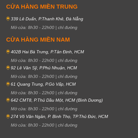
CỬA HÀNG MIỀN TRUNG
339 Lê Duẩn, P.Thanh Khê, Đà Nẵng
Mở cửa:
8h30
-
22h00
|
chỉ đường
CỬA HÀNG MIỀN NAM
402B Hai Bà Trưng, P.Tân Định, HCM
Mở cửa:
8h30
-
22h00
|
chỉ đường
92 Lê Văn Sỹ, P.Phú Nhuận, HCM
Mở cửa:
8h30
-
22h00
|
chỉ đường
61 Quang Trung, P.Gò Vấp, HCM
Mở cửa:
8h30
-
22h00
|
chỉ đường
642 CMT8, P.Thủ Dầu Một, HCM (Bình Dương)
Mở cửa:
8h30
-
22h00
|
chỉ đường
274 Võ Văn Ngân, P. Bình Thọ, TP.Thủ Đức, HCM
Mở cửa:
8h30
-
22h00
|
chỉ đường