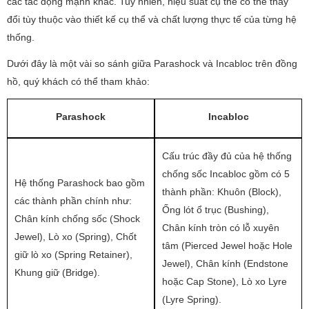
các tác động mạnh khác. Tuy nhiên, hiệu suất cụ thể có thể thay
đổi tùy thuộc vào thiết kế cụ thể và chất lượng thực tế của từng hệ
thống.
Dưới đây là một vài so sánh giữa Parashock và Incabloc trên đồng
hồ, quý khách có thể tham khảo:
Parashock
Incabloc
Cấu trúc đầy đủ của hệ thống
chống sốc Incabloc gồm có 5
Hệ thống Parashock bao gồm
thành phần: Khuôn (Block),
các thành phần chính như:
Ống lót ổ trục (Bushing),
Chân kính chống sốc (Shock
Chân kính tròn có lỗ xuyên
Jewel), Lò xo (Spring), Chốt
tâm (Pierced Jewel hoặc Hole
giữ lò xo (Spring Retainer),
Jewel), Chân kính (Endstone
Khung giữ (Bridge).
hoặc Cap Stone), Lò xo Lyre
(Lyre Spring).