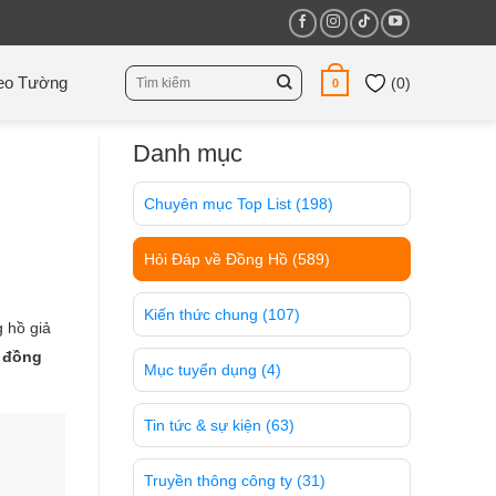
Tìm
eo Tường
(
0
)
0
kiếm:
Danh mục
Chuyên mục Top List
(198)
Hỏi Đáp về Đồng Hồ
(589)
Kiến thức chung
(107)
g hồ giả
t đồng
Mục tuyển dụng
(4)
Tin tức & sự kiện
(63)
Truyền thông công ty
(31)