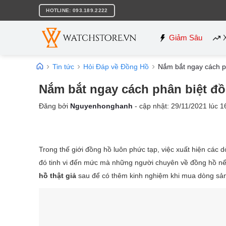
Bỏ
HOTLINE: 093.189.2222
qua
nội
dung
Giảm Sâu
Tin tức
Hỏi Đáp về Đồng Hồ
Nắm bắt ngay cách ph
Nắm bắt ngay cách phân biệt đồn
Đăng bởi
Nguyenhonghanh
- cập nhật:
29/11/2021
lúc
1
Trong thế giới đồng hồ luôn phức tạp, việc xuất hiện các 
đó tinh vi đến mức mà những người chuyên về đồng hồ n
hồ thật giả
sau để có thêm kinh nghiệm khi mua dòng sả