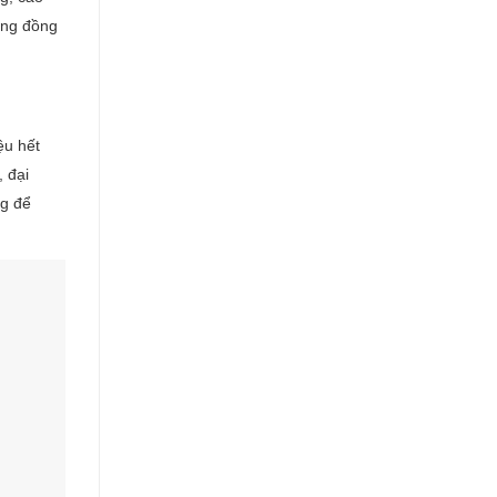
ững đồng
ệu hết
 đại
ng để