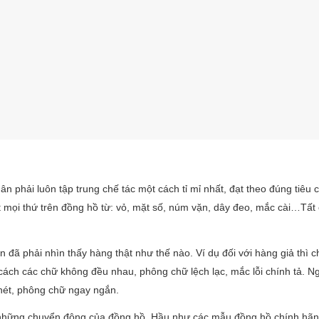
ân phải luôn tập trung chế tác một cách tỉ mỉ nhất, đạt theo đúng tiêu
t mọi thứ trên đồng hồ từ: vỏ, mặt số, núm vặn, dây đeo, mắc cài…Tất 
 đã phải nhìn thấy hàng thật như thế nào. Ví dụ đối với hàng giả thì ch
ách các chữ không đều nhau, phông chữ lệch lạc, mắc lỗi chính tả. Ng
 nét, phông chữ ngay ngắn.
e những chuyển động của đồng hồ. Hầu như các mẫu đồng hồ chính hãn