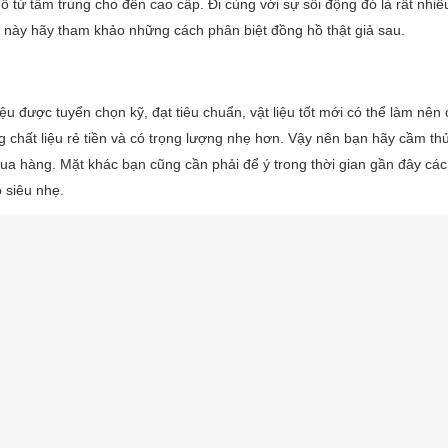
ồ từ tầm trung cho đến cao cấp. Đi cùng với sự sôi động đó là rất nhiề
 này hãy tham khảo những cách phân biệt đồng hồ thật giả sau.
ệu được tuyển chọn kỹ, đạt tiêu chuẩn, vật liệu tốt mới có thể làm nên 
 chất liệu rẻ tiền và có trọng lượng nhẹ hơn. Vậy nên bạn hãy cầm th
ua hàng. Mặt khác bạn cũng cần phải để ý trong thời gian gần đây cá
 siêu nhẹ.