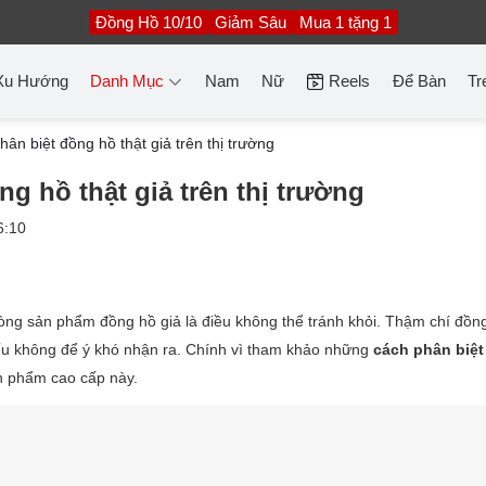
Đồng Hồ 10/10
Giảm Sâu
Mua 1 tặng 1
Xu Hướng
Danh Mục
Nam
Nữ
Reels
Để Bàn
Tr
ân biệt đồng hồ thật giả trên thị trường
g hồ thật giả trên thị trường
6:10
dòng sản phẩm đồng hồ giả là điều không thể tránh khỏi. Thậm chí đồn
ếu không để ý khó nhận ra. Chính vì tham khảo những
cách phân biệ
n phẩm cao cấp này.