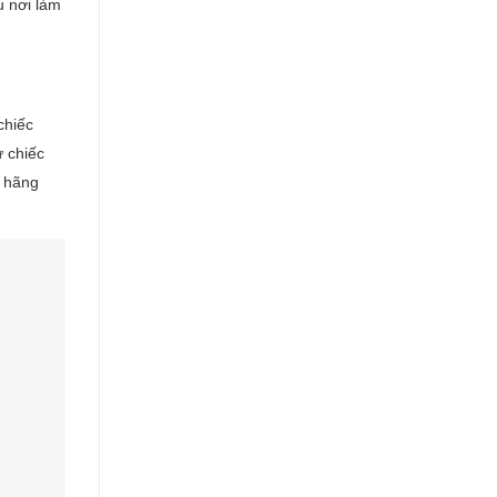
u nơi làm
chiếc
ử chiếc
c hãng