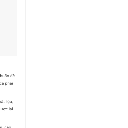
 chuẩn đề
cả phải
ất liệu,
ược lại
g, cao