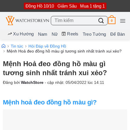
Bỏ
Đồng Hồ 10/10
Giảm Sâu
Mua 1 tặng 1
qua
nội
dung
Tìm
0
kiếm:
Xu Hướng
Reels
Nam
Nữ
Treo Tường
Để Bàn
Tin tức
Hỏi Đáp về Đồng Hồ
Mệnh Hoả đeo đồng hồ màu gì tương sinh nhất tránh xui xẻo?
Mệnh Hoả đeo đồng hồ màu gì
tương sinh nhất tránh xui xẻo?
Đăng bởi
WatchStore
- cập nhật:
05/04/2022
lúc
14:11
Mệnh hoả đeo đồng hồ màu gì?