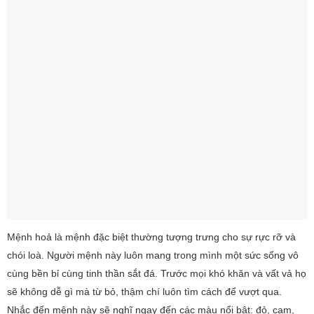
Mệnh hoả là mệnh đặc biệt thường tượng trưng cho sự rực rỡ và
chói loà. Người mệnh này luôn mang trong mình một sức sống vô
cùng bền bỉ cùng tinh thần sắt đá. Trước mọi khó khăn và vất vả họ
sẽ không dễ gì mà từ bỏ, thậm chí luôn tìm cách để vượt qua.
Nhắc đến mệnh này sẽ nghĩ ngay đến các màu nổi bật: đỏ, cam,