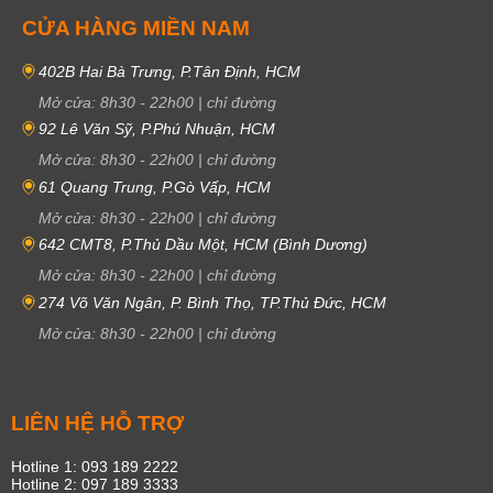
CỬA HÀNG MIỀN NAM
402B Hai Bà Trưng, P.Tân Định, HCM
Mở cửa:
8h30
-
22h00
|
chỉ đường
92 Lê Văn Sỹ, P.Phú Nhuận, HCM
Mở cửa:
8h30
-
22h00
|
chỉ đường
61 Quang Trung, P.Gò Vấp, HCM
Mở cửa:
8h30
-
22h00
|
chỉ đường
642 CMT8, P.Thủ Dầu Một, HCM (Bình Dương)
Mở cửa:
8h30
-
22h00
|
chỉ đường
274 Võ Văn Ngân, P. Bình Thọ, TP.Thủ Đức, HCM
Mở cửa:
8h30
-
22h00
|
chỉ đường
LIÊN HỆ HỖ TRỢ
Hotline 1: 093 189 2222
Hotline 2: 097 189 3333