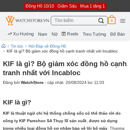
Bỏ
Đồng Hồ 10/10
Giảm Sâu
Mua 1 tặng 1
qua
nội
dung
Tìm
0
kiếm:
Xu Hướng
Reels
Nam
Nữ
Treo Tường
Để Bàn
Tin tức
Hỏi Đáp về Đồng Hồ
KIF là gì? Bộ giảm xóc đồng hồ cạnh tranh nhất với Incabloc
KIF là gì? Bộ giảm xóc đồng hồ cạnh
tranh nhất với Incabloc
Đăng bởi
WatchStore
- cập nhật:
20/08/2024
lúc
11:03
KIF là gì?
KIF là thuật ngữ chỉ hệ thống chống sốc có thể tháo rời do
công ty KIF Parechoc SA Thụy Sĩ sản xuất
,
được sử dụng
trong nhiều loại đồng hồ cơ nhằm bảo vệ lõi bộ máy
. Thương