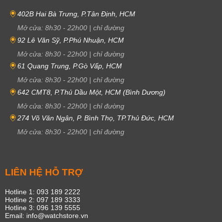
402B Hai Bà Trưng, P.Tân Định, HCM
Mở cửa:
8h30
-
22h00
|
chỉ đường
92 Lê Văn Sỹ, P.Phú Nhuận, HCM
Mở cửa:
8h30
-
22h00
|
chỉ đường
61 Quang Trung, P.Gò Vấp, HCM
Mở cửa:
8h30
-
22h00
|
chỉ đường
642 CMT8, P.Thủ Dầu Một, HCM (Bình Dương)
Mở cửa:
8h30
-
22h00
|
chỉ đường
274 Võ Văn Ngân, P. Bình Thọ, TP.Thủ Đức, HCM
Mở cửa:
8h30
-
22h00
|
chỉ đường
LIÊN HỆ HỖ TRỢ
Hotline 1: 093 189 2222
Hotline 2: 097 189 3333
Hotline 3: 096 139 5555
Email: info@watchstore.vn