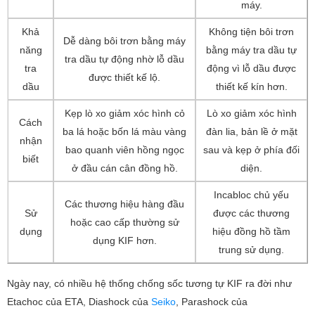
máy.
Khả
Không tiện bôi trơn
Dễ dàng bôi trơn bằng máy
năng
bằng máy tra dầu tự
tra dầu tự động nhờ lỗ dầu
tra
động vì lỗ dầu được
được thiết kế lộ.
dầu
thiết kế kín hơn.
Kẹp lò xo giảm xóc hình cỏ
Lò xo giảm xóc hình
Cách
ba lá hoặc bốn lá màu vàng
đàn lia, bản lề ở mặt
nhận
bao quanh viên hồng ngọc
sau và kẹp ở phía đối
biết
ở đầu cán cân đồng hồ.
diện.
Incabloc chủ yếu
Các thương hiệu hàng đầu
Sử
được các thương
hoặc cao cấp thường sử
dụng
hiệu đồng hồ tầm
dụng KIF hơn.
trung sử dụng.
Ngày nay, có nhiều hệ thống chống sốc tương tự KIF ra đời như
Etachoc của ETA, Diashock của
Seiko
, Parashock của