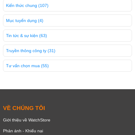
Kiến thức chung
(107)
Mục tuyển dụng
(4)
Tin tức & sự kiện
(63)
Truyền thông công ty
(31)
Tư vấn chọn mua
(55)
VỀ CHÚNG TÔI
Giới thiệu về WatchStore
Phản ánh - Khiếu nại