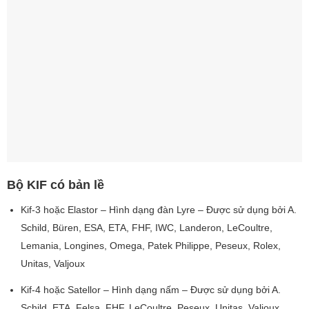
Bộ KIF có bản lề
Kif-3 hoặc Elastor – Hình dạng đàn Lyre – Được sử dụng bởi A.
Schild, Büren, ESA, ETA, FHF, IWC, Landeron, LeCoultre,
Lemania, Longines, Omega, Patek Philippe, Peseux, Rolex,
Unitas, Valjoux
Kif-4 hoặc Satellor – Hình dạng nấm – Được sử dụng bởi A.
Schild, ETA, Felsa, FHF, LeCoultre, Peseux, Unitas, Valjoux