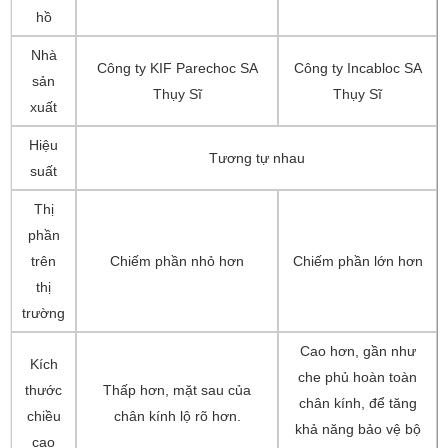
hồ
Nhà
Công ty KIF Parechoc SA
Công ty Incabloc SA
sản
Thụy Sĩ
Thụy Sĩ
xuất
Hiệu
Tương tự nhau
suất
Thị
phần
trên
Chiếm phần nhỏ hơn
Chiếm phần lớn hơn
thị
trường
Cao hơn, gần như
Kích
che phủ hoàn toàn
thước
Thấp hơn, mặt sau của
chân kính, để tăng
chiều
chân kính lộ rõ ​​hơn.
khả năng bảo vệ bộ
cao