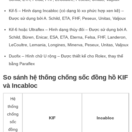
Kif-5 – Hình dạng Incabloc (có dạng lò xo phức hợp xen kẽ) –
Được sử dụng bởi A. Schild, ETA, FHF, Peseux, Unitas, Valjoux
Kif-6 hoặc Ultraflex – Hình dạng thùy đôi – Được sử dụng bởi A.
Schild, Büren, Enicar, ESA, ETA, Eterna, Felsa, FHF, Landeron,
LeCoultre, Lemania, Longines, Minerva, Peseux, Unitas, Valjoux
Duofix – Hình chữ U rộng – Được thiết kế cho Rolex, thay thế
bằng Paraflex
So sánh hệ thống chống sốc đồng hồ KIF
và Incabloc
Hệ
thống
chống
KIF
Incabloc
sốc
đồng