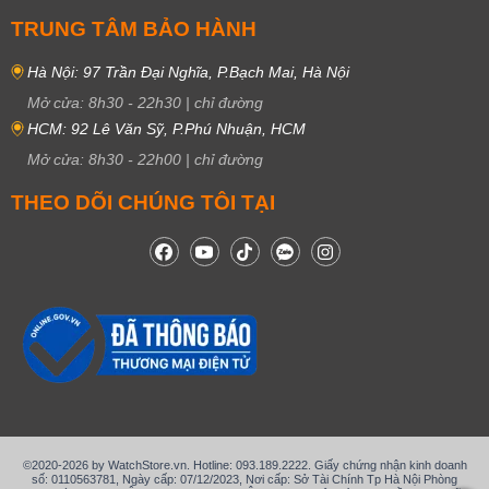
TRUNG TÂM BẢO HÀNH
Hà Nội: 97 Trần Đại Nghĩa, P.Bạch Mai, Hà Nội
Mở cửa:
8h30
-
22h30
|
chỉ đường
HCM: 92 Lê Văn Sỹ, P.Phú Nhuận, HCM
Mở cửa:
8h30
-
22h00
|
chỉ đường
THEO DÕI CHÚNG TÔI TẠI
©2020-2026 by WatchStore.vn. Hotline: 093.189.2222. Giấy chứng nhận kinh doanh
số: 0110563781, Ngày cấp: 07/12/2023, Nơi cấp: Sở Tài Chính Tp Hà Nội Phòng