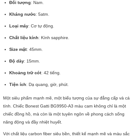
Đối tượng
: Nam.
Kháng nước
: 5atm.
Loại máy
: Cơ tự động.
Chất liệu kính
: Kính sapphire.
Size mặt
: 45mm.
Độ dày
: 15mm.
Khoảng trữ cót
: 42 tiếng.
Tiện ích
: Dạ quang, giờ, phút.
Một siêu phẩm mạnh mẽ, một biểu tượng của sự đẳng cấp và cá
tính. Chiếc Bonest Gatti BG9950-A3 màu cam không chỉ là một
chiếc đồng hồ, mà còn là một tuyên ngôn về phong cách sống
năng động và đầy nhiệt huyết.
Với chất liệu carbon fiber siêu bền, thiết kế mạnh mẽ và màu sắc