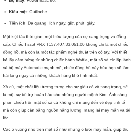
Bộ máy
: Powermatic 80.
Kiểu mặt
: Guilloche.
Tiện ích
: Dạ quang, lịch ngày, giờ, phút, giây.
Một kiệt tác thời gian, một biểu tượng của sự sang trọng và đẳng
cấp. Chiếc Tissot PRX T137.407.33.051.00 không chỉ là một chiếc
đồng hồ, mà còn là một tác phẩm nghệ thuật trên cổ tay. Với thiết
kế lấy cảm hứng từ những chiếc bánh Waffle, mặt số xà cừ lấp lánh
và bộ máy Automatic mạnh mẽ, chiếc đồng hồ này hứa hẹn sẽ làm
hài lòng ngay cả những khách hàng khó tính nhất.
Xà cừ, một chất liệu tượng trưng cho sự giàu có và sang trọng, sẽ
là một sự bổ trợ hoàn hảo cho những người mệnh Kim. Ánh sáng
phản chiếu trên mặt số xà cừ không chỉ mang đến vẻ đẹp tinh tế
mà còn giúp cân bằng nguồn năng lượng, mang lại may mắn và tài
lộc.
Các ô vuông nhỏ trên mặt số như những ô lưới may mắn, giúp thu