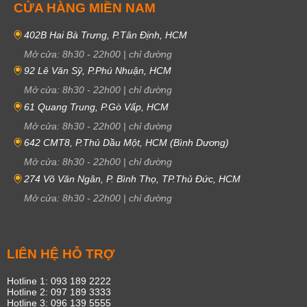
CỬA HÀNG MIỀN NAM
402B Hai Bà Trưng, P.Tân Định, HCM
Mở cửa:
8h30
-
22h00
|
chỉ đường
92 Lê Văn Sỹ, P.Phú Nhuận, HCM
Mở cửa:
8h30
-
22h00
|
chỉ đường
61 Quang Trung, P.Gò Vấp, HCM
Mở cửa:
8h30
-
22h00
|
chỉ đường
642 CMT8, P.Thủ Dầu Một, HCM (Bình Dương)
Mở cửa:
8h30
-
22h00
|
chỉ đường
274 Võ Văn Ngân, P. Bình Thọ, TP.Thủ Đức, HCM
Mở cửa:
8h30
-
22h00
|
chỉ đường
LIÊN HỆ HỖ TRỢ
Hotline 1: 093 189 2222
Hotline 2: 097 189 3333
Hotline 3: 096 139 5555