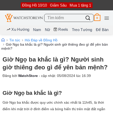
Bỏ
Đồng Hồ 10/10
Giảm Sâu
Mua 1 tặng 1
qua
nội
dung
Tìm
0
kiếm:
Xu Hướng
Reels
Nam
Nữ
Treo Tường
Để Bàn
Tin tức
Hỏi Đáp về Đồng Hồ
Giờ Ngọ ba khắc là gì? Người sinh giờ thiêng đeo gì để yên bản
mệnh?
Giờ Ngọ ba khắc là gì? Người sinh
giờ thiêng đeo gì để yên bản mệnh?
Đăng bởi
WatchStore
- cập nhật:
05/08/2024
lúc
16:39
Giờ Ngọ ba khắc là gì?
Giờ Ngọ ba khắc được quy ước chính xác nhất là 11h45, là thời
điểm khi mặt trời ở đỉnh điểm và bóng hiển thị trên mặt đất ngắn