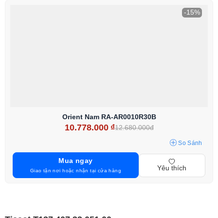
-15%
Orient Nam RA-AR0010R30B
10.778.000
₫
12.680.000đ
So Sánh
Mua ngay
Yêu thích
Giao tận nơi hoặc nhận tại cửa hàng