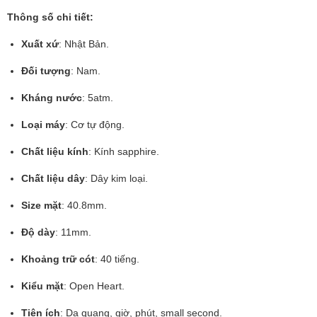
Thông số chi tiết:
Xuất xứ
: Nhật Bản.
Đối tượng
: Nam.
Kháng nước
: 5atm.
Loại máy
: Cơ tự động.
Chất liệu kính
: Kính sapphire.
Chất liệu dây
: Dây kim loại.
Size mặt
: 40.8mm.
Độ dày
: 11mm.
Khoảng trữ cót
: 40 tiếng.
Kiểu mặt
: Open Heart.
Tiện ích
: Dạ quang, giờ, phút, small second.