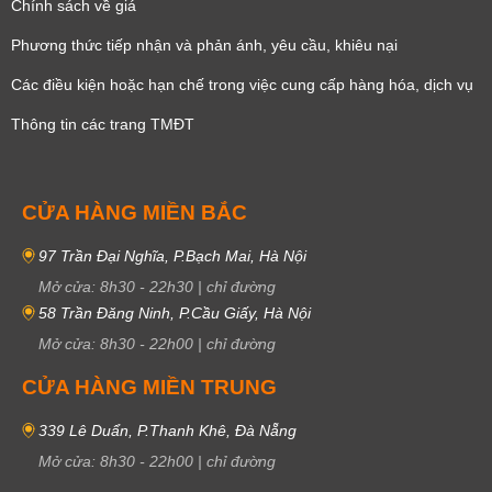
Chính sách về giá
Phương thức tiếp nhận và phản ánh, yêu cầu, khiêu nại
Các điều kiện hoặc hạn chế trong việc cung cấp hàng hóa, dịch vụ
Thông tin các trang TMĐT
CỬA HÀNG MIỀN BẮC
97 Trần Đại Nghĩa, P.Bạch Mai, Hà Nội
Mở cửa:
8h30
-
22h30
|
chỉ đường
58 Trần Đăng Ninh, P.Cầu Giấy, Hà Nội
Mở cửa:
8h30
-
22h00
|
chỉ đường
CỬA HÀNG MIỀN TRUNG
339 Lê Duẩn, P.Thanh Khê, Đà Nẵng
Mở cửa:
8h30
-
22h00
|
chỉ đường