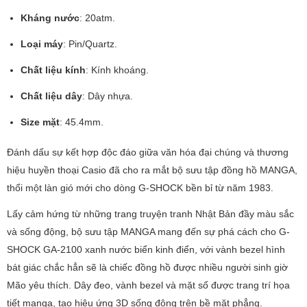
Kháng nước
: 20atm.
Loại máy
: Pin/Quartz.
Chất liệu kính
: Kính khoáng.
Chất liệu dây
: Dây nhựa.
Size mặt
: 45.4mm.
Đánh dấu sự kết hợp độc đáo giữa văn hóa đại chúng và thương
hiệu huyền thoại Casio đã cho ra mắt bộ sưu tập đồng hồ MANGA,
thổi một làn gió mới cho dòng G-SHOCK bền bỉ từ năm 1983.
Lấy cảm hứng từ những trang truyện tranh Nhật Bản đầy màu sắc
và sống động, bộ sưu tập MANGA mang đến sự phá cách cho G-
SHOCK GA-2100 xanh nước biển kinh điển, với vành bezel hình
bát giác chắc hẳn sẽ là chiếc đồng hồ được nhiều người sinh giờ
Mão yêu thích. Dây đeo, vành bezel và mặt số được trang trí họa
tiết manga, tạo hiệu ứng 3D sống động trên bề mặt phẳng.