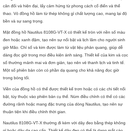
cân đối và hiện đại, lấy cảm hứng từ phong cách cổ điển và thể
thao. Vỏ đồng hồ làm từ thép không gỉ chất lượng cao, mang lại độ
bền và sự sang trọng.
Mặt đồng hồ Nautilus 8108G-VT-X có thiết kế tròn với nền số màu
đen hoặc xanh đậm, tạo nên sự nổi bật và lịch lãm cho người sinh
giờ Mão. Chỉ số và kim được làm từ vật liệu phản quang, giúp dễ
dàng đọc giờ trong mọi điều kiện ánh sáng. Thiết kế của kim và cọc
số thường mảnh mai và đơn giản, tạo nên vẻ thanh lịch và tinh tế.
Một số phiên bản còn có phần dạ quang cho khả năng đọc giờ
trong bóng tối.
Viền của đồng hồ có thể được thiết kế trơn hoặc có các chi tiết nổi
bật, tùy thuộc vào phiên bản cụ thể. Núm điều chỉnh có thể có các
đường rãnh hoặc mang đặc trưng của dòng Nautilus, tạo nên sự
thuận tiện khi điều chỉnh thời gian.
Nautilus 8108G-VT-X thường đi kèm với dây đeo bằng thép không
gỉ hoặc dây da cao cấp. Thiết kế dây đeo có thể là dạng mắt cáo