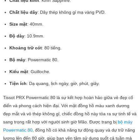
Chất liệu kính
: Kính Sapphire.
Chất liệu dây
: Dây thép không gỉ mạ vàng PVD.
Size mặt
: 40mm.
Độ dày
: 10.9mm.
Khoảng trữ cót
: 80 tiếng.
Bộ máy
: Powermatic 80.
Kiểu mặt
: Guilloche.
Tiện ích
: Dạ quang, lịch ngày, giờ, phút, giây.
Tissot PRX Powermatic 80 là sự kết hợp hoàn hảo giữa vẻ đẹp cổ
điển và phong cách hiện đại. Với mặt đồng hồ màu xanh dương
đẹp mắt và vỏ thép không gỉ, chiếc đồng hồ này tỏa ra sự tinh tế và
sang trọng rất hợp với người sinh giờ Mão. Được trang bị
bộ máy
Powermatic 80
, đồng hồ có khả năng tự động quay và dự trữ năng
lượng lên đến 80 giờ, giúp bạn yên tâm sử dụng suốt cả tuần mà