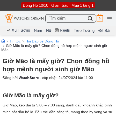
Bỏ
Đồng Hồ 10/10
Giảm Sâu
Mua 1 tặng 1
qua
nội
dung
Tìm
0
kiếm:
Xu Hướng
Reels
Nam
Nữ
Treo Tường
Để Bàn
Tin tức
Hỏi Đáp về Đồng Hồ
Giờ Mão là mấy giờ? Chọn đồng hồ hợp mệnh người sinh giờ
Mão
Giờ Mão là mấy giờ? Chọn đồng hồ
hợp mệnh người sinh giờ Mão
Đăng bởi
WatchStore
- cập nhật:
24/07/2024
lúc
11:00
Giờ Mão là mấy giờ?
Giờ Mão, kéo dài từ 5:00 – 7:00 sáng, đánh dấu khoảnh khắc bình
minh bắt đầu hé lộ. Bầu trời dần sáng tỏ, mang theo hy vọng và sự