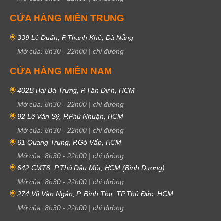
CỬA HÀNG MIỀN TRUNG
339 Lê Duẩn, P.Thanh Khê, Đà Nẵng
Mở cửa:
8h30
-
22h00
|
chỉ đường
CỬA HÀNG MIỀN NAM
402B Hai Bà Trưng, P.Tân Định, HCM
Mở cửa:
8h30
-
22h00
|
chỉ đường
92 Lê Văn Sỹ, P.Phú Nhuận, HCM
Mở cửa:
8h30
-
22h00
|
chỉ đường
61 Quang Trung, P.Gò Vấp, HCM
Mở cửa:
8h30
-
22h00
|
chỉ đường
642 CMT8, P.Thủ Dầu Một, HCM (Bình Dương)
Mở cửa:
8h30
-
22h00
|
chỉ đường
274 Võ Văn Ngân, P. Bình Thọ, TP.Thủ Đức, HCM
Mở cửa:
8h30
-
22h00
|
chỉ đường