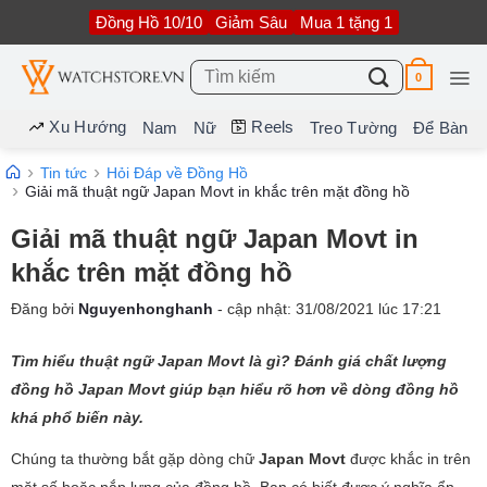
Bỏ
Đồng Hồ 10/10
Giảm Sâu
Mua 1 tặng 1
qua
nội
dung
Tìm
0
kiếm:
Xu Hướng
Reels
Nam
Nữ
Treo Tường
Để Bàn
Tin tức
Hỏi Đáp về Đồng Hồ
Giải mã thuật ngữ Japan Movt in khắc trên mặt đồng hồ
Giải mã thuật ngữ Japan Movt in
khắc trên mặt đồng hồ
Đăng bởi
Nguyenhonghanh
- cập nhật:
31/08/2021
lúc
17:21
Tìm hiểu thuật ngữ Japan Movt là gì? Đánh giá chất lượng
đồng hồ Japan Movt giúp bạn hiểu rõ hơn về dòng đồng hồ
khá phổ biến này.
Chúng ta thường bắt gặp dòng chữ
Japan Movt
được khắc in trên