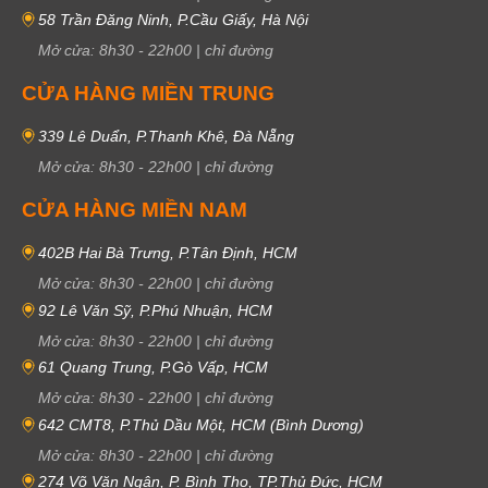
58 Trần Đăng Ninh, P.Cầu Giấy, Hà Nội
Mở cửa:
8h30
-
22h00
|
chỉ đường
CỬA HÀNG MIỀN TRUNG
339 Lê Duẩn, P.Thanh Khê, Đà Nẵng
Mở cửa:
8h30
-
22h00
|
chỉ đường
CỬA HÀNG MIỀN NAM
402B Hai Bà Trưng, P.Tân Định, HCM
Mở cửa:
8h30
-
22h00
|
chỉ đường
92 Lê Văn Sỹ, P.Phú Nhuận, HCM
Mở cửa:
8h30
-
22h00
|
chỉ đường
61 Quang Trung, P.Gò Vấp, HCM
Mở cửa:
8h30
-
22h00
|
chỉ đường
642 CMT8, P.Thủ Dầu Một, HCM (Bình Dương)
Mở cửa:
8h30
-
22h00
|
chỉ đường
274 Võ Văn Ngân, P. Bình Thọ, TP.Thủ Đức, HCM