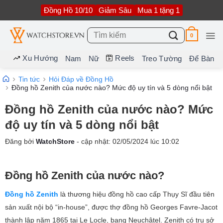
Bỏ
Đồng Hồ 10/10
Giảm Sâu
Mua 1 tặng 1
qua
nội
dung
Tìm
0
kiếm:
Xu Hướng
Reels
Nam
Nữ
Treo Tường
Để Bàn
Tin tức
Hỏi Đáp về Đồng Hồ
Đồng hồ Zenith của nước nào? Mức độ uy tín và 5 dòng nổi bật
Đồng hồ Zenith của nước nào? Mức
độ uy tín và 5 dòng nổi bật
Đăng bởi
WatchStore
- cập nhật:
02/05/2024
lúc
10:02
Đồng hồ Zenith của nước nào?
Đồng hồ Zenith
là thương hiệu đồng hồ cao cấp Thụy Sĩ đầu tiên
sản xuất nội bộ “in-house”, được thợ đồng hồ Georges Favre-Jacot
thành lập năm 1865 tại Le Locle, bang Neuchâtel. Zenith có trụ sở