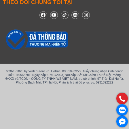
THEO DÕI CHÚNG TÔI TẠI
©2020-2026 by WatchStore.vn. Hotline: 093.189.2222. Giấy chứng nhận kinh doanh
số: 0110563781, Ngày cấp: 07/12/2023, Nơi cấp: Sở Tài Chính Tp Hà Nội Phòng
ĐKKD và TCDN - CÔNG TY TNHH WS VIỆT NAM, trụ sở chính: 97 Trần Đại Nghĩa,
Phường Bạch Mai, TP Hà Nội. Phản ánh thái độ phục vụ: 0931892222