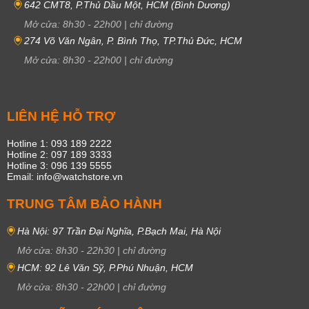
642 CMT8, P.Thủ Dầu Một, HCM (Bình Dương)
Mở cửa:
8h30
-
22h00
|
chỉ đường
274 Võ Văn Ngân, P. Bình Thọ, TP.Thủ Đức, HCM
Mở cửa:
8h30
-
22h00
|
chỉ đường
LIÊN HỆ HỖ TRỢ
Hotline 1: 093 189 2222
Hotline 2: 097 189 3333
Hotline 3: 096 139 5555
Email: info@watchstore.vn
TRUNG TÂM BẢO HÀNH
Hà Nội: 97 Trần Đại Nghĩa, P.Bạch Mai, Hà Nội
Mở cửa:
8h30
-
22h30
|
chỉ đường
HCM: 92 Lê Văn Sỹ, P.Phú Nhuận, HCM
Mở cửa:
8h30
-
22h00
|
chỉ đường