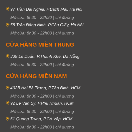
97 Trần Đại Nghĩa, P.Bạch Mai, Hà Nội
Mở cửa:
8h30
-
22h30
|
chỉ đường
58 Trần Đăng Ninh, P.Cầu Giấy, Hà Nội
Mở cửa:
8h30
-
22h00
|
chỉ đường
CỬA HÀNG MIỀN TRUNG
339 Lê Duẩn, P.Thanh Khê, Đà Nẵng
Mở cửa:
8h30
-
22h00
|
chỉ đường
CỬA HÀNG MIỀN NAM
402B Hai Bà Trưng, P.Tân Định, HCM
Mở cửa:
8h30
-
22h00
|
chỉ đường
92 Lê Văn Sỹ, P.Phú Nhuận, HCM
Mở cửa:
8h30
-
22h00
|
chỉ đường
61 Quang Trung, P.Gò Vấp, HCM
Mở cửa:
8h30
-
22h00
|
chỉ đường