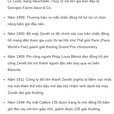
Le Locle, bang Neuchâtel, Thụy Sĩ với tên gọi ban đầu là
Georges Favre-Jacot & Co.
Năm 1899: Thương hiệu ra mắt chiếc đồng hồ bỏ túi có chức
năng bấm giờ đầu tiên.
Năm 1900: Bộ máy Zenith có độ chính xác cao trên chiếc đồng
hồ mang đến tham gia cuộc thi tại Hội chợ Thế giới Paris (Paris
World’s Fair) giành giải thưởng Grand Prix chronometry.
Năm 1909: Phi công người Pháp Louis Blériot đeo đồng hồ phi
công Zenith khi trở thành người đầu tiên bay qua eo biển
Manche.
Năm 1911: Công ty đổi tên thành Zenith (nghĩa là điểm cao nhất
mà một thiên thể trên bầu trời đạt tới) nhằm vinh danh bộ máy
Zenith đạt giải thưởng.
Năm 1948: Ra mắt Calibre 135 được trang bị cho đồng hồ bấm
giờ đeo tay với kim giây nhỏ, giành được 235 giải thưởng.