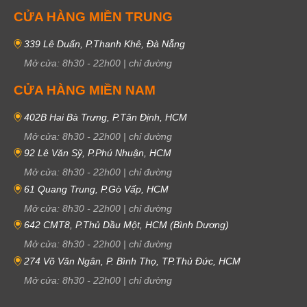
CỬA HÀNG MIỀN TRUNG
339 Lê Duẩn, P.Thanh Khê, Đà Nẵng
Mở cửa:
8h30
-
22h00
|
chỉ đường
CỬA HÀNG MIỀN NAM
402B Hai Bà Trưng, P.Tân Định, HCM
Mở cửa:
8h30
-
22h00
|
chỉ đường
92 Lê Văn Sỹ, P.Phú Nhuận, HCM
Mở cửa:
8h30
-
22h00
|
chỉ đường
61 Quang Trung, P.Gò Vấp, HCM
Mở cửa:
8h30
-
22h00
|
chỉ đường
642 CMT8, P.Thủ Dầu Một, HCM (Bình Dương)
Mở cửa:
8h30
-
22h00
|
chỉ đường
274 Võ Văn Ngân, P. Bình Thọ, TP.Thủ Đức, HCM
Mở cửa:
8h30
-
22h00
|
chỉ đường