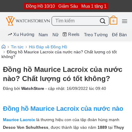
Bỏ
Đồng Hồ 10/10
Giảm Sâu
Mua 1 tặng 1
qua
nội
dung
Tìm
0
kiếm:
Xu Hướng
Reels
Nam
Nữ
Treo Tường
Để Bàn
Tin tức
Hỏi Đáp về Đồng Hồ
Đồng hồ Maurice Lacroix của nước nào? Chất lượng có tốt
không?
Đồng hồ Maurice Lacroix của nước
nào? Chất lượng có tốt không?
Đăng bởi
WatchStore
- cập nhật:
16/09/2022
lúc
09:40
Đồng hồ Maurice Lacroix của nước nào
Maurice Lacroix
là thương hiệu con của tập đoàn hùng mạnh
Desco Von Schulthess
, được thành lập vào năm
1889
tại
Thụy