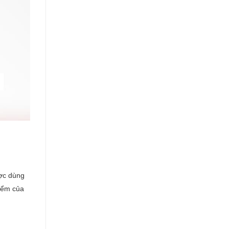
ược dùng
iểm của