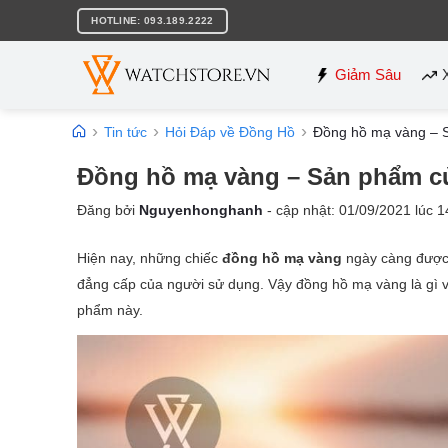
Bỏ
HOTLINE: 093.189.2222
qua
nội
dung
Giảm Sâu
Tin tức
Hỏi Đáp về Đồng Hồ
Đồng hồ mạ vàng – S
Đồng hồ mạ vàng – Sản phẩm củ
Đăng bởi
Nguyenhonghanh
- cập nhật:
01/09/2021
lúc
1
Hiện nay, những chiếc
đồng hồ mạ vàng
ngày càng được 
đẳng cấp của người sử dụng. Vậy đồng hồ mạ vàng là gì và
phẩm này.