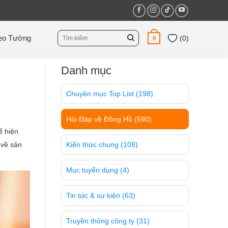
Tìm
eo Tường
(
0
)
0
kiếm:
Danh mục
Chuyên mục Top List
(198)
Hỏi Đáp về Đồng Hồ
(590)
ể hiện
 về sản
Kiến thức chung
(108)
Mục tuyển dụng
(4)
Tin tức & sự kiện
(63)
Truyền thông công ty
(31)