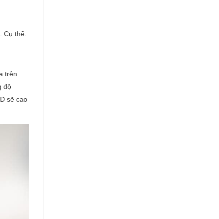
 Cụ thể:
a trên
g độ
VD sẽ cao