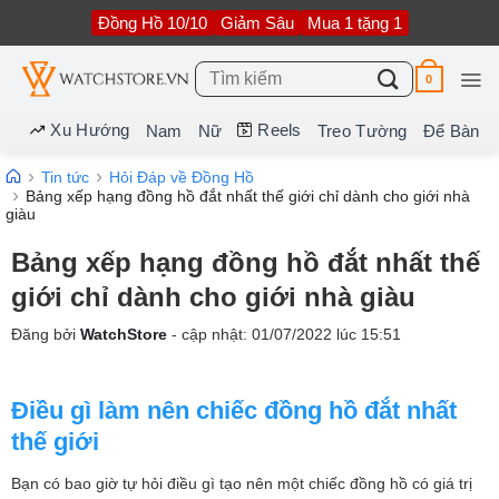
Bỏ
Đồng Hồ 10/10
Giảm Sâu
Mua 1 tặng 1
qua
nội
dung
Tìm
0
kiếm:
Xu Hướng
Reels
Nam
Nữ
Treo Tường
Để Bàn
Tin tức
Hỏi Đáp về Đồng Hồ
Bảng xếp hạng đồng hồ đắt nhất thế giới chỉ dành cho giới nhà
giàu
Bảng xếp hạng đồng hồ đắt nhất thế
giới chỉ dành cho giới nhà giàu
Đăng bởi
WatchStore
- cập nhật:
01/07/2022
lúc
15:51
Điều gì làm nên chiếc đồng hồ đắt nhất
thế giới
Bạn có bao giờ tự hỏi điều gì tạo nên một chiếc đồng hồ có giá trị