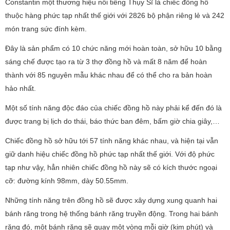
Constantin một thương hiệu nổi tiếng Thụy Sĩ là chiếc đồng hồ
thuộc hàng phức tạp nhất thế giới với 2826 bộ phận riêng lẻ và 242
món trang sức đính kèm.
Đây là sản phẩm có 10 chức năng mới hoàn toàn, sở hữu 10 bằng
sáng chế được tạo ra từ 3 thợ đồng hồ và mất 8 năm để hoàn
thành với 85 nguyên mẫu khác nhau để có thể cho ra bản hoàn
hảo nhất.
Một số tính năng độc đáo của chiếc đồng hồ này phải kể đến đó là
được trang bị lịch do thái, báo thức ban đêm, bấm giờ chia giây,…
Chiếc đồng hồ sở hữu tới 57 tính năng khác nhau, và hiện tại vẫn
giữ danh hiệu chiếc đồng hồ phức tạp nhất thế giới. Với độ phức
tạp như vậy, hẳn nhiên chiếc đồng hồ này sẽ có kích thước ngoại
cỡ: đường kính 98mm, dày 50.55mm.
Những tính năng trên đồng hồ sẽ được xây dựng xung quanh hai
bánh răng trong hệ thống bánh răng truyền động. Trong hai bánh
răng đó, một bánh răng sẽ quay một vòng mỗi giờ (kim phút) và