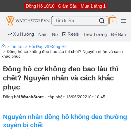
Bỏ
Đồng Hồ 10/10
Giảm Sâu
Mua 1 tặng 1
qua
nội
dung
Tìm
0
kiếm:
Xu Hướng
Reels
Nam
Nữ
Treo Tường
Để Bàn
Tin tức
Hỏi Đáp về Đồng Hồ
Đồng hồ cơ không đeo bao lâu thì chết? Nguyên nhân và cách
khắc phục
Đồng hồ cơ không đeo bao lâu thì
chết? Nguyên nhân và cách khắc
phục
Đăng bởi
WatchStore
- cập nhật:
13/06/2022
lúc
10:45
Nguyên nhân đồng hồ không đeo thường
xuyên bị chết