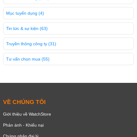
Mục tuyển dụng
(4)
Tin tức & sự kiện
(63)
Truyền thông công ty
(31)
Tư vấn chọn mua
(55)
VỀ CHÚNG TÔI
Giới thiệu về WatchStore
Phản ánh - Khiếu nại
Chứng nhận đại lý