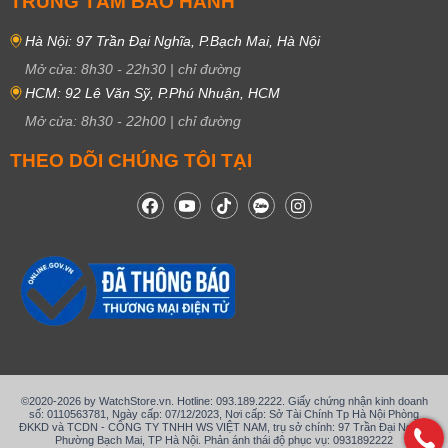
TRUNG TÂM BẢO HÀNH
Hà Nội: 97 Trần Đại Nghĩa, P.Bạch Mai, Hà Nội
Mở cửa:
8h30
-
22h30
|
chỉ đường
HCM: 92 Lê Văn Sỹ, P.Phú Nhuận, HCM
Mở cửa:
8h30
-
22h00
|
chỉ đường
THEO DÕI CHÚNG TÔI TẠI
©2020-2026 by WatchStore.vn. Hotline: 093.189.2222. Giấy chứng nhận kinh doanh
số: 0110563781, Ngày cấp: 07/12/2023, Nơi cấp: Sở Tài Chính Tp Hà Nội Phòng
ĐKKD và TCDN - CÔNG TY TNHH WS VIỆT NAM, trụ sở chính: 97 Trần Đại Nghĩa,
Phường Bạch Mai, TP Hà Nội. Phản ánh thái độ phục vụ: 0931892222