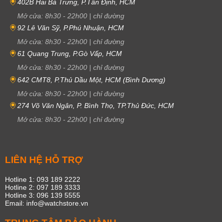
402B Hai Bà Trưng, P.Tân Định, HCM
Mở cửa:
8h30
-
22h00
|
chỉ đường
92 Lê Văn Sỹ, P.Phú Nhuận, HCM
Mở cửa:
8h30
-
22h00
|
chỉ đường
61 Quang Trung, P.Gò Vấp, HCM
Mở cửa:
8h30
-
22h00
|
chỉ đường
642 CMT8, P.Thủ Dầu Một, HCM (Bình Dương)
Mở cửa:
8h30
-
22h00
|
chỉ đường
274 Võ Văn Ngân, P. Bình Thọ, TP.Thủ Đức, HCM
Mở cửa:
8h30
-
22h00
|
chỉ đường
LIÊN HỆ HỖ TRỢ
Hotline 1: 093 189 2222
Hotline 2: 097 189 3333
Hotline 3: 096 139 5555
Email: info@watchstore.vn