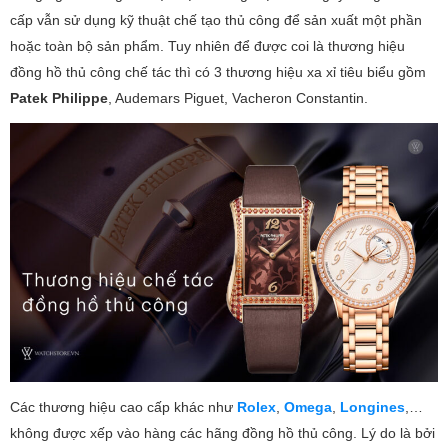
cấp vẫn sử dụng kỹ thuật chế tạo thủ công để sản xuất một phần
hoặc toàn bộ sản phẩm. Tuy nhiên để được coi là thương hiệu
đồng hồ thủ công chế tác thì có 3 thương hiệu xa xỉ tiêu biểu gồm
Patek Philippe
, Audemars Piguet, Vacheron Constantin.
Các thương hiệu cao cấp khác như
Rolex
,
Omega
,
Longines
,…
không được xếp vào hàng các hãng đồng hồ thủ công. Lý do là bởi