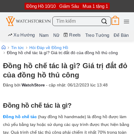
Bỏ
Đồng Hồ 10/10
Giảm Sâu
Mua 1 tặng 1
qua
nội
dung
Tìm
0
kiếm:
Xu Hướng
Reels
Nam
Nữ
Treo Tường
Để Bàn
Tin tức
Hỏi Đáp về Đồng Hồ
Đồng hồ chế tác là gì? Giá trị đắt đỏ của đồng hồ thủ công
Đồng hồ chế tác là gì? Giá trị đắt đỏ
của đồng hồ thủ công
Đăng bởi
WatchStore
- cập nhật:
06/12/2023
lúc
13:48
Đồng hồ chế tác là gì?
Đồng hồ chế tác
(hay đồng hồ handmade) là đồng hồ được làm
chủ yếu bằng tay hoặc sử dụng các quy trình được thực hiện bằng
tay. Quá trình chế tác thủ công phải chiếm ít nhất 70% trong toàn