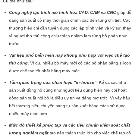
Cụ thể như sau:
Công nghệ lập trình mô hình hóa CAD, CAM và CNC
giúp dễ
dàng sản xuất cỗ máy thời gian chính xác đến từng chi tiết. Các
thương hiệu chỉ cần tuyển dụng các lập trình viên và kỹ sư, thay
vì người thợ thủ công chịu trách nhiệm làm từng bộ phận như
trước.
Vật liệu phổ biến hiện nay không phù hợp với việc chế tạo
thủ công
. Ví dụ, nhiều bộ máy mới có các bộ phận bằng silicon
được chế tạo tốt nhất bằng máy móc.
Tầm quan trọng của nhãn hiệu “in-house”
. Kể cả các nhà
sản xuất đồng hồ cũng như người tiêu dùng hiện nay coi hoạt
động sản xuất nội bộ là điều uy tín và đáng mơ ước. Vì vậy hầu
hết thương hiệu chuyển sang tự sản xuất bằng cách sử dụng
nhiều máy móc hơn.
Mức độ thiết kế phức tạp và các tiêu chuẩn kiểm soát chất
lượng nghiêm ngặt
tạo nên thách thức lớn cho việc chế tạo cỗ