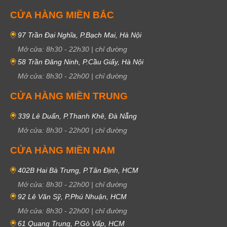
CỬA HÀNG MIỀN BẮC
97 Trần Đại Nghĩa, P.Bạch Mai, Hà Nội
Mở cửa:
8h30
-
22h30
|
chỉ đường
58 Trần Đăng Ninh, P.Cầu Giấy, Hà Nội
Mở cửa:
8h30
-
22h00
|
chỉ đường
CỬA HÀNG MIỀN TRUNG
339 Lê Duẩn, P.Thanh Khê, Đà Nẵng
Mở cửa:
8h30
-
22h00
|
chỉ đường
CỬA HÀNG MIỀN NAM
402B Hai Bà Trưng, P.Tân Định, HCM
Mở cửa:
8h30
-
22h00
|
chỉ đường
92 Lê Văn Sỹ, P.Phú Nhuận, HCM
Mở cửa:
8h30
-
22h00
|
chỉ đường
61 Quang Trung, P.Gò Vấp, HCM