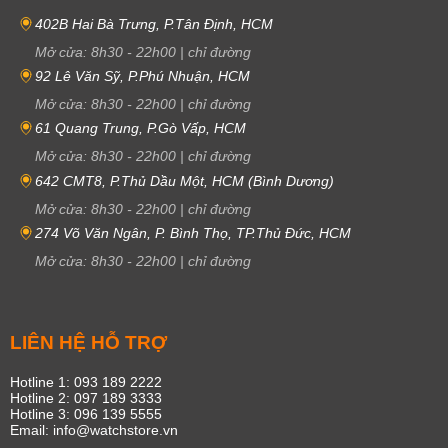
402B Hai Bà Trưng, P.Tân Định, HCM
Mở cửa:
8h30
-
22h00
|
chỉ đường
92 Lê Văn Sỹ, P.Phú Nhuận, HCM
Mở cửa:
8h30
-
22h00
|
chỉ đường
61 Quang Trung, P.Gò Vấp, HCM
Mở cửa:
8h30
-
22h00
|
chỉ đường
642 CMT8, P.Thủ Dầu Một, HCM (Bình Dương)
Mở cửa:
8h30
-
22h00
|
chỉ đường
274 Võ Văn Ngân, P. Bình Thọ, TP.Thủ Đức, HCM
Mở cửa:
8h30
-
22h00
|
chỉ đường
LIÊN HỆ HỖ TRỢ
Hotline 1: 093 189 2222
Hotline 2: 097 189 3333
Hotline 3: 096 139 5555
Email: info@watchstore.vn