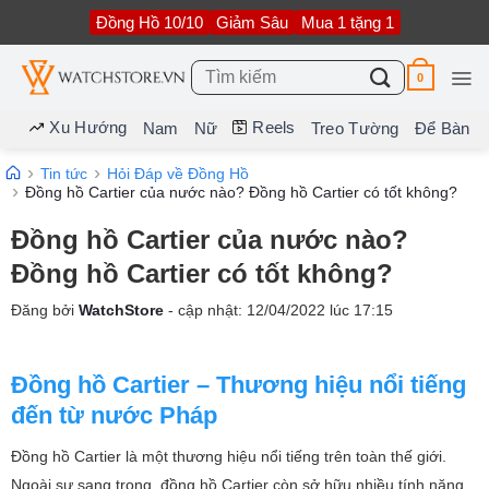
Bỏ
Đồng Hồ 10/10
Giảm Sâu
Mua 1 tặng 1
qua
nội
dung
Tìm
0
kiếm:
Xu Hướng
Reels
Nam
Nữ
Treo Tường
Để Bàn
Tin tức
Hỏi Đáp về Đồng Hồ
Đồng hồ Cartier của nước nào? Đồng hồ Cartier có tốt không?
Đồng hồ Cartier của nước nào?
Đồng hồ Cartier có tốt không?
Đăng bởi
WatchStore
- cập nhật:
12/04/2022
lúc
17:15
Đồng hồ Cartier – Thương hiệu nổi tiếng
đến từ nước Pháp
Đồng hồ Cartier là một thương hiệu nổi tiếng trên toàn thế giới.
Ngoài sự sang trong, đồng hồ Cartier còn sở hữu nhiều tính năng