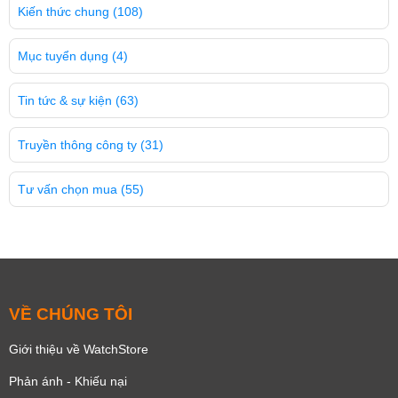
Kiến thức chung
(108)
Mục tuyển dụng
(4)
Tin tức & sự kiện
(63)
Truyền thông công ty
(31)
Tư vấn chọn mua
(55)
VỀ CHÚNG TÔI
Giới thiệu về WatchStore
Phản ánh - Khiếu nại