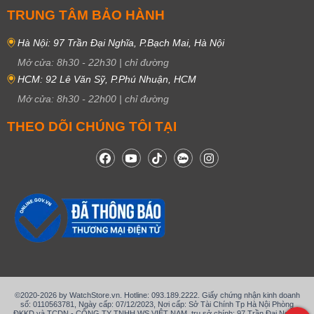
TRUNG TÂM BẢO HÀNH
Hà Nội: 97 Trần Đại Nghĩa, P.Bạch Mai, Hà Nội
Mở cửa:
8h30
-
22h30
|
chỉ đường
HCM: 92 Lê Văn Sỹ, P.Phú Nhuận, HCM
Mở cửa:
8h30
-
22h00
|
chỉ đường
THEO DÕI CHÚNG TÔI TẠI
©2020-2026 by WatchStore.vn. Hotline: 093.189.2222. Giấy chứng nhận kinh doanh
số: 0110563781, Ngày cấp: 07/12/2023, Nơi cấp: Sở Tài Chính Tp Hà Nội Phòng
ĐKKD và TCDN - CÔNG TY TNHH WS VIỆT NAM, trụ sở chính: 97 Trần Đại Nghĩa,