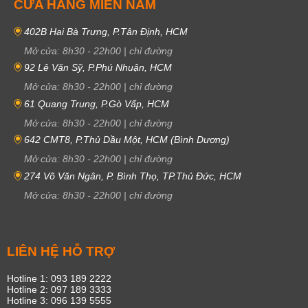
CỬA HÀNG MIỀN NAM
402B Hai Bà Trưng, P.Tân Định, HCM
Mở cửa:
8h30
-
22h00
|
chỉ đường
92 Lê Văn Sỹ, P.Phú Nhuận, HCM
Mở cửa:
8h30
-
22h00
|
chỉ đường
61 Quang Trung, P.Gò Vấp, HCM
Mở cửa:
8h30
-
22h00
|
chỉ đường
642 CMT8, P.Thủ Dầu Một, HCM (Bình Dương)
Mở cửa:
8h30
-
22h00
|
chỉ đường
274 Võ Văn Ngân, P. Bình Thọ, TP.Thủ Đức, HCM
Mở cửa:
8h30
-
22h00
|
chỉ đường
LIÊN HỆ HỖ TRỢ
Hotline 1: 093 189 2222
Hotline 2: 097 189 3333
Hotline 3: 096 139 5555