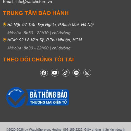
Email: info@watchstore.vn
TRUNG TÂM BẢO HÀNH
Hà Nội: 97 Trần Đại Nghĩa, P.Bạch Mai, Hà Nội
Mở cửa:
8h30
-
22h30
|
chỉ đường
HCM: 92 Lê Văn Sỹ, P.Phú Nhuận, HCM
Mở cửa:
8h30
-
22h00
|
chỉ đường
THEO DÕI CHÚNG TÔI TẠI
©2020-2026 by WatchStore.vn. Hotline: 093.189.2222. Giấy chứng nhận kinh doanh