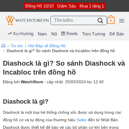
Bỏ
Đồng Hồ 10/10
Giảm Sâu
Mua 1 tặng 1
qua
nội
dung
Tìm
0
kiếm:
Xu Hướng
Reels
Nam
Nữ
Treo Tường
Để Bàn
Tin tức
Hỏi Đáp về Đồng Hồ
Diashock là gì? So sánh Diashock và Incabloc trên đồng hồ
Diashock là gì? So sánh Diashock và
Incabloc trên đồng hồ
Đăng bởi
WatchStore
- cập nhật:
25/03/2024
lúc
12:40
Diashock là gì?
Diashock là một loại hệ thống chống sốc được sử dụng trong các
đồng hồ cơ và tự động của thương hiệu
Seiko
đến từ Nhật Bản.
Diashock được thiết kế để bảo vệ các bộ phận cơ khí bên trong