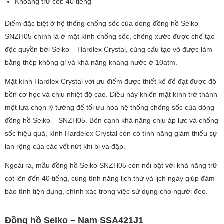
Khoảng trữ cót: 40 tiếng
Điểm đặc biệt ở hệ thống chống sốc của dòng đồng hồ Seiko –
SNZH05 chính là ở mặt kính chống sốc, chống xước được chế tạo
độc quyền bởi Seiko – Hardlex Crystal, cùng cấu tạo vỏ được làm
bằng thép không gỉ và khả năng kháng nước ở 10atm.
Mặt kính Hardlex Crystal với ưu điểm được thiết kế để đạt được độ
bền cơ học và chịu nhiệt độ cao. Điều này khiến mặt kính trở thành
một lựa chọn lý tưởng để tối ưu hóa hệ thống chống sốc của dòng
đồng hồ Seiko – SNZH05. Bên cạnh khả năng chịu áp lực và chống
sốc hiệu quả, kính Hardelex Crystal còn có tính năng giảm thiểu sự
lan rộng của các vết nứt khi bị va đập.
Ngoài ra, mẫu đồng hồ Seiko SNZH05 còn nổi bật với khả năng trữ
cót lên đến 40 tiếng, cùng tính năng lịch thứ và lịch ngày giúp đảm
bảo tính tiện dụng, chính xác trong việc sử dụng cho người đeo.
Đồng hồ Seiko – Nam SSA421J1