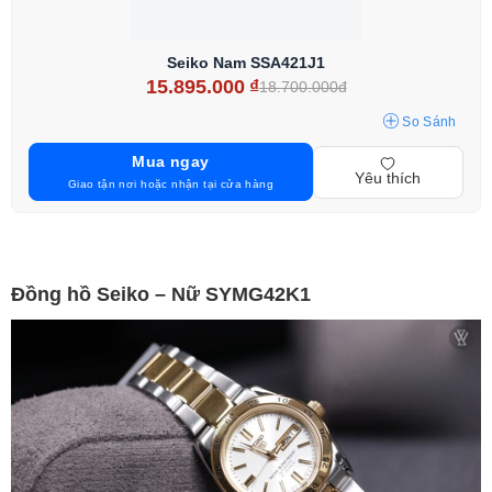
Seiko Nam SSA421J1
15.895.000
₫
18.700.000đ
So Sánh
Mua ngay
Yêu thích
Giao tận nơi hoặc nhận tại cửa hàng
Đồng hồ Seiko – Nữ SYMG42K1