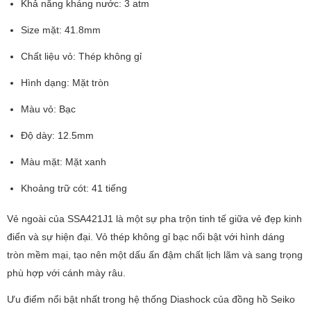
Khả năng kháng nước: 3 atm
Size mặt: 41.8mm
Chất liệu vỏ: Thép không gỉ
Hình dạng: Mặt tròn
Màu vỏ: Bạc
Độ dày: 12.5mm
Màu mặt: Mặt xanh
Khoảng trữ cót: 41 tiếng
Vẻ ngoài của SSA421J1 là một sự pha trộn tinh tế giữa vẻ đẹp kinh
điển và sự hiện đại. Vỏ thép không gỉ bạc nổi bật với hình dáng
tròn mềm mại, tạo nên một dấu ấn đậm chất lịch lãm và sang trọng
phù hợp với cánh mày râu.
Ưu điểm nổi bật nhất trong hệ thống Diashock của đồng hồ Seiko