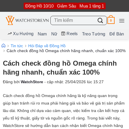
Bỏ
Đồng Hồ 10/10
Giảm Sâu
Mua 1 tặng 1
qua
nội
dung
Tìm
0
kiếm:
Xu Hướng
Reels
Nam
Nữ
Treo Tường
Để Bàn
Tin tức
Hỏi Đáp về Đồng Hồ
Cách check đồng hồ Omega chính hãng nhanh, chuẩn xác 100%
Cách check đồng hồ Omega chính
hãng nhanh, chuẩn xác 100%
Đăng bởi
WatchStore
- cập nhật:
25/04/2026
lúc
15:27
Cách check đồng hồ Omega chính hãng là kỹ năng quan trọng
giúp bạn tránh rủi ro mua phải hàng giả và bảo vệ giá trị sản phẩm
lâu dài. Không chỉ dựa vào cảm quan, việc kiểm tra cần kết hợp cả
yếu tố kỹ thuật, giấy tờ và nguồn gốc rõ ràng. Trong bài viết này,
WatchStore sẽ hướng dẫn bạn cách nhận biết Omega chính hãng