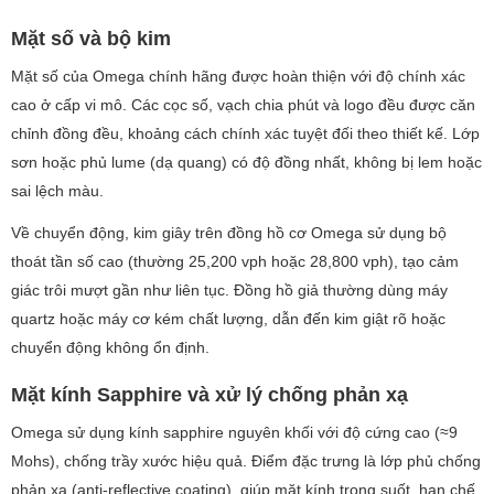
Mặt số và bộ kim
Mặt số của Omega chính hãng được hoàn thiện với độ chính xác
cao ở cấp vi mô. Các cọc số, vạch chia phút và logo đều được căn
chỉnh đồng đều, khoảng cách chính xác tuyệt đối theo thiết kế. Lớp
sơn hoặc phủ lume (dạ quang) có độ đồng nhất, không bị lem hoặc
sai lệch màu.
Về chuyển động, kim giây trên đồng hồ cơ Omega sử dụng bộ
thoát tần số cao (thường 25,200 vph hoặc 28,800 vph), tạo cảm
giác trôi mượt gần như liên tục. Đồng hồ giả thường dùng máy
quartz hoặc máy cơ kém chất lượng, dẫn đến kim giật rõ hoặc
chuyển động không ổn định.
Mặt kính Sapphire và xử lý chống phản xạ
Omega sử dụng kính sapphire nguyên khối với độ cứng cao (≈9
Mohs), chống trầy xước hiệu quả. Điểm đặc trưng là lớp phủ chống
phản xạ (anti-reflective coating), giúp mặt kính trong suốt, hạn chế