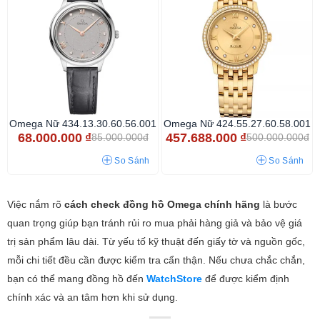
Omega Nữ 434.13.30.60.56.001
Omega Nữ 424.55.27.60.58.001
68.000.000
₫
457.688.000
₫
85.000.000đ
500.000.000đ
So Sánh
So Sánh
Việc nắm rõ
cách check đồng hồ Omega chính hãng
là bước
quan trọng giúp bạn tránh rủi ro mua phải hàng giả và bảo vệ giá
trị sản phẩm lâu dài. Từ yếu tố kỹ thuật đến giấy tờ và nguồn gốc,
mỗi chi tiết đều cần được kiểm tra cẩn thận. Nếu chưa chắc chắn,
bạn có thể mang đồng hồ đến
WatchStore
để được kiểm định
chính xác và an tâm hơn khi sử dụng.