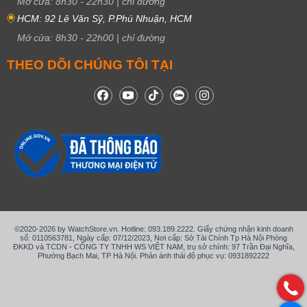
Mở cửa:
8h30
-
22h30
|
chỉ đường
HCM: 92 Lê Văn Sỹ, P.Phú Nhuận, HCM
Mở cửa:
8h30
-
22h00
|
chỉ đường
THEO DÕI CHÚNG TÔI TẠI
©2020-2026 by WatchStore.vn. Hotline: 093.189.2222. Giấy chứng nhận kinh doanh
số: 0110563781, Ngày cấp: 07/12/2023, Nơi cấp: Sở Tài Chính Tp Hà Nội Phòng
ĐKKD và TCDN - CÔNG TY TNHH WS VIỆT NAM, trụ sở chính: 97 Trần Đại Nghĩa,
Phường Bạch Mai, TP Hà Nội. Phản ánh thái độ phục vụ: 0931892222