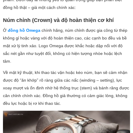
đồng hồ thật – giả một cách chính xác:
Núm chỉnh (Crown) và độ hoàn thiện cơ khí
Ở
đồng hồ Omega
chính hãng, núm chỉnh được gia công từ thép
không gỉ hoặc vàng với độ hoàn thiện cao, các cạnh bo đều và bề
mặt xử lý tinh xảo. Logo Omega được khắc hoặc dập nổi với độ
sắc nét gần như tuyệt đối, không có hiện tượng nhòe hoặc lệch
tâm.
Về mặt kỹ thuật, khi thao tác vặn hoặc kéo núm, bạn sẽ cảm nhận
được độ “ăn khớp” rõ ràng giữa các nấc (winding – setting), lực
xoay mượt và ổn định nhờ hệ thống trục (stem) và bánh răng được
căn chỉnh chính xác. Đồng hồ giả thường có cảm giác lỏng, không
đều lực hoặc bị rơ khi thao tác.