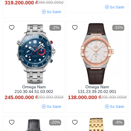
319.200.000
₫
399.000.000đ
So Sánh
So Sánh
-2%
-33%
Omega Nam
Omega Nam
210.30.44.51.03.002
131.23.39.20.02.001
245.000.000
₫
138.000.000
₫
250.000.000đ
205.000.000đ
So Sánh
So Sánh
-20%
-8%