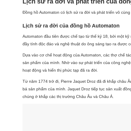
Lịch sử ra đời và phát triển của đ
Đồng hồ Automaton có lịch sử ra đời và phát triển vô cùng
Lịch sử ra đời của đồng hồ Automaton
Automaton đầu tiên được chế tạo từ thế kỷ 18, bởi một k
đầy tính độc đáo và nghệ thuật do ông sáng tạo ra được c
Dựa vào cơ chế hoạt động của Automaton, các thợ chế tá
sản phẩm của mình. Nhờ vào sự phát triển của công nghệ
hoạt động và hiển thị phức tạp đã ra đời.
Từ năm 1774 trở đi, Pierre Jaquet Droz đã đi khắp châu Â
bá sản phẩm của mình. Jaquet Droz tiếp tục sản xuất đồn
chúng ở khắp các thị trường Châu Âu và Châu Á.