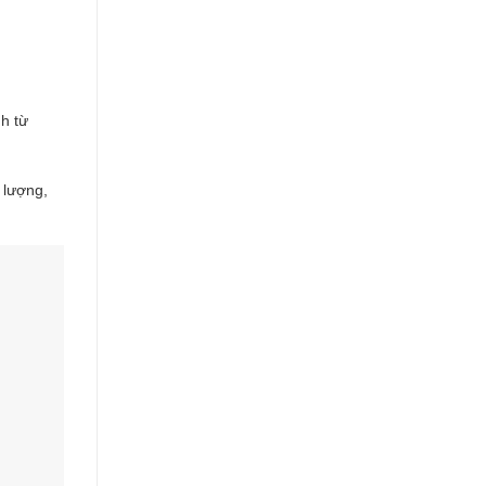
h từ
 lượng,