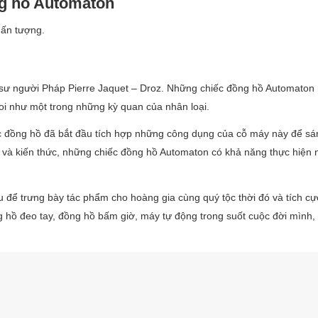
ồng hồ Automaton
 ấn tượng.
ỹ sư người Pháp Pierre Jaquet – Droz. Những chiếc đồng hồ Automato
oi như một trong những kỳ quan của nhân loại.
c đồng hồ đã bắt đầu tích hợp những công dụng của cỗ máy này để sán
 và kiến thức, những chiếc đồng hồ Automaton có khả năng thực hiện
u để trưng bày tác phẩm cho hoàng gia cùng quý tộc thời đó và tích c
g hồ đeo tay, đồng hồ bấm giờ, máy tự động trong suốt cuộc đời mình,