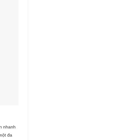
ển nhanh
một đa