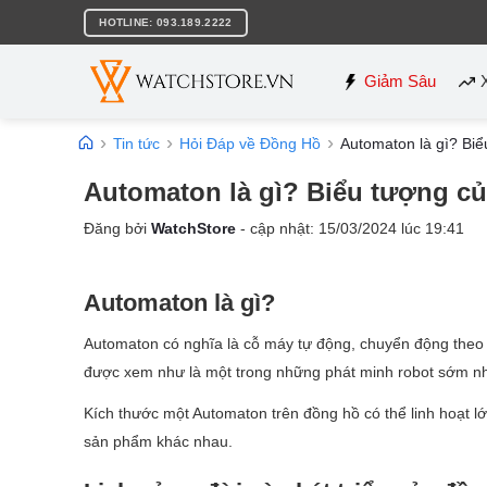
Bỏ
HOTLINE: 093.189.2222
qua
nội
dung
Giảm Sâu
Tin tức
Hỏi Đáp về Đồng Hồ
Automaton là gì? Biể
Automaton là gì? Biểu tượng củ
Đăng bởi
WatchStore
- cập nhật:
15/03/2024
lúc
19:41
Automaton là gì?
Automaton có nghĩa là cỗ máy tự động, chuyển động theo 
được xem như là một trong những phát minh robot sớm nhấ
Kích thước một Automaton trên đồng hồ có thể linh hoạt l
sản phẩm khác nhau.