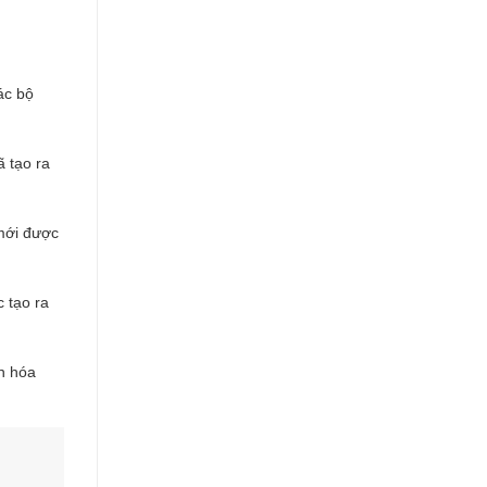
ác bộ
 tạo ra
mới được
 tạo ra
n hóa