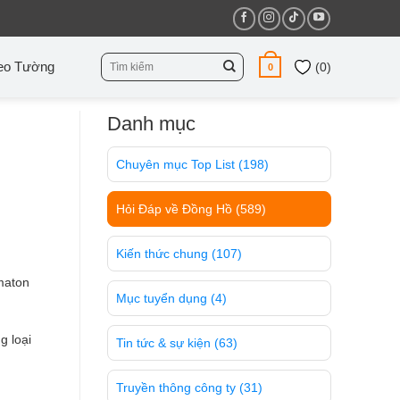
Tìm
eo Tường
(
0
)
0
kiếm:
Danh mục
Chuyên mục Top List
(198)
Hỏi Đáp về Đồng Hồ
(589)
Kiến thức chung
(107)
maton
Mục tuyển dụng
(4)
g loại
Tin tức & sự kiện
(63)
Truyền thông công ty
(31)