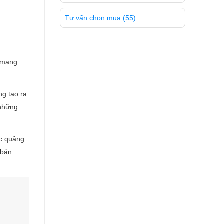
Tư vấn chọn mua
(55)
n mang
g tạo ra
 những
ực quảng
 bán