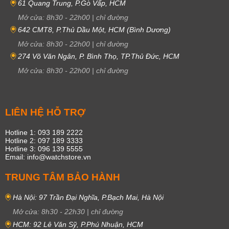
61 Quang Trung, P.Gò Vấp, HCM
Mở cửa:
8h30
-
22h00
|
chỉ đường
642 CMT8, P.Thủ Dầu Một, HCM (Bình Dương)
Mở cửa:
8h30
-
22h00
|
chỉ đường
274 Võ Văn Ngân, P. Bình Thọ, TP.Thủ Đức, HCM
Mở cửa:
8h30
-
22h00
|
chỉ đường
LIÊN HỆ HỖ TRỢ
Hotline 1: 093 189 2222
Hotline 2: 097 189 3333
Hotline 3: 096 139 5555
Email: info@watchstore.vn
TRUNG TÂM BẢO HÀNH
Hà Nội: 97 Trần Đại Nghĩa, P.Bạch Mai, Hà Nội
Mở cửa:
8h30
-
22h30
|
chỉ đường
HCM: 92 Lê Văn Sỹ, P.Phú Nhuận, HCM