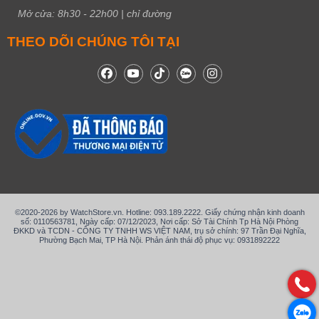
Mở cửa:
8h30
-
22h00
|
chỉ đường
THEO DÕI CHÚNG TÔI TẠI
©2020-2026 by WatchStore.vn. Hotline: 093.189.2222. Giấy chứng nhận kinh doanh
số: 0110563781, Ngày cấp: 07/12/2023, Nơi cấp: Sở Tài Chính Tp Hà Nội Phòng
ĐKKD và TCDN - CÔNG TY TNHH WS VIỆT NAM, trụ sở chính: 97 Trần Đại Nghĩa,
Phường Bạch Mai, TP Hà Nội. Phản ánh thái độ phục vụ: 0931892222