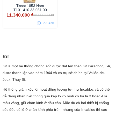
Tissot 1853 Nam
T101.410.33.031.00
11.340.000
₫
12.600.000đ
So Sánh
Kif
Kif là một hệ thống chống sốc được đặt tên theo Kif Parachoc, SA,
được thành lập vào năm 1944 và có trụ sở chính tại Vallée-de-
Joux, Thụy Sĩ.
Hệ thống giảm xóc Kif hoạt động tương tự như Incabloc và có thể
dễ dàng nhận biết thông qua kẹp lò xo hình cỏ ba lá 3 hoặc 4 lá
màu vàng, giữ chân kính ở đầu cân. Mặc dù cả hai thiết bị chống
sốc đều có lỗ ở chân kính phía trên, nhưng của Incabloc thì cao