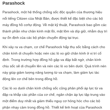
Parashock
Parashock, một hệ thống chống sốc độc quyền của thương hiệu
nổi tiếng Citizen của Nhật Bản, được thiết kế đặc biệt cho các bộ
máy đồng hồ cơ/tự động. Về mặt kỹ thuật, Parashock bao gồm các
thành phần như chân kính mặt lồi, mặt lõm và díp giữ, nhằm duy trì
sự ổn định của các bộ phận chuyển động tại trục.
Khi xảy ra va chạm, cơ chế Parashock hấp thụ sốc bằng cách cho
chân kính di chuyển hoặc nén các lò xo giữ chân kính ở vị trí cố
định. Trong trường hợp đồng hồ gặp va đập bất ngờ, chân kính
chịu sốc sẽ di chuyển lên và nén các lò xo bên dưới. Quá trình nén
này giúp giảm lượng năng lượng từ va chạm, làm giảm lực tác
động lên cơ chế bên trong đồng hồ.
Các lò xo dưới chân kính chống sốc cũng phân phối áp lực từ va
đập ra khắp các phần của cơ chế, ngăn chặn áp lực tập trung vào
một điểm duy nhất và giảm thiểu nguy cơ hỏng hóc cho các bộ
phận nhạy cảm trong đồng hồ. Thiết kế linh hoạt của Parashock