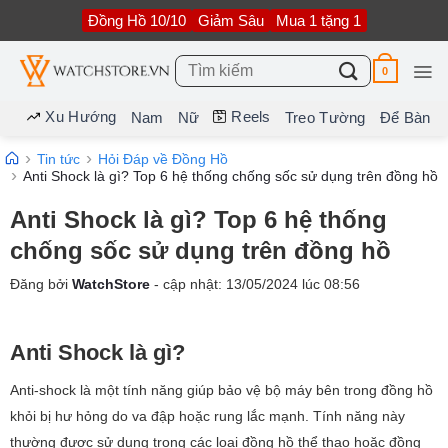
Bỏ
Đồng Hồ 10/10
Giảm Sâu
Mua 1 tặng 1
qua
nội
dung
Tìm
0
kiếm:
Xu Hướng
Reels
Nam
Nữ
Treo Tường
Để Bàn
Tin tức
Hỏi Đáp về Đồng Hồ
Anti Shock là gì? Top 6 hệ thống chống sốc sử dụng trên đồng hồ
Anti Shock là gì? Top 6 hệ thống
chống sốc sử dụng trên đồng hồ
Đăng bởi
WatchStore
- cập nhật:
13/05/2024
lúc
08:56
Anti Shock là gì?
Anti-shock là một tính năng giúp bảo vệ bộ máy bên trong đồng hồ
khỏi bị hư hỏng do va đập hoặc rung lắc mạnh. Tính năng này
thường được sử dụng trong các loại đồng hồ thể thao hoặc đồng