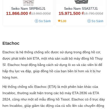
Seiko Nam SRPB41J1
Seiko Nam SSA377J1
11.866.000
₫
15.971.500
₫
13.960.000đ
18.790.000đ
5.00
So Sánh
So Sánh
Etachoc
Etachoc là hệ thống chống sốc được sử dụng trong đồng hồ cơ,
được phát triển bởi ETA, một nhà sản xuất bộ máy đồng hồ Thụy
Sĩ. Etachoc hoạt động bằng cách sử dụng lò xo và các viên bi để
hấp thụ lực va đập, giúp đồng hồ của bạn bền bỉ hơn và ít bị hư
hỏng hơn.
Hệ thống chống sốc Etachoc (ETA) là một phiên bản khác của
Incabloc, thường xuất hiện trong các bộ máy ETA 2836 và ETA
2824, cũng như một số mẫu đồng hồ Tissot. Etachoc có ổ trục dày
hơn Incabloc, giúp giảm tác động của cú sốc lên các chuyển động