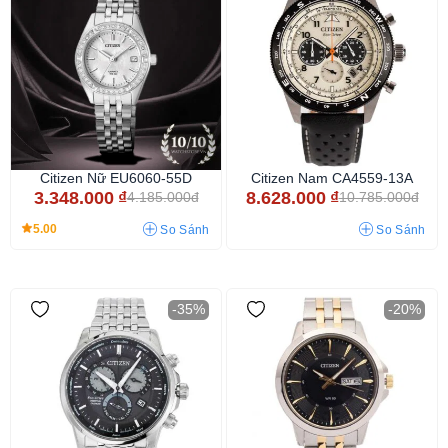
Citizen Nữ EU6060-55D
Citizen Nam CA4559-13A
3.348.000
₫
8.628.000
₫
4.185.000đ
10.785.000đ
5.00
So Sánh
So Sánh
-35%
-20%