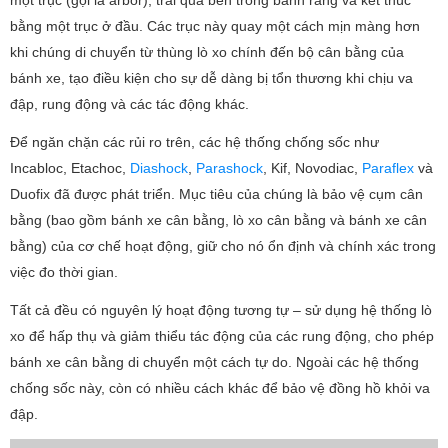
bằng một trục ở đầu. Các trục này quay một cách mịn màng hơn
khi chúng di chuyển từ thùng lò xo chính đến bộ cân bằng của
bánh xe, tạo điều kiện cho sự dễ dàng bị tổn thương khi chịu va
đập, rung động và các tác động khác.
Để ngăn chặn các rủi ro trên, các hệ thống chống sốc như
Incabloc, Etachoc,
Diashock
,
Parashock
, Kif, Novodiac,
Paraflex
và
Duofix đã được phát triển. Mục tiêu của chúng là bảo vệ cụm cân
bằng (bao gồm bánh xe cân bằng, lò xo cân bằng và bánh xe cân
bằng) của cơ chế hoạt động, giữ cho nó ổn định và chính xác trong
việc đo thời gian.
Tất cả đều có nguyên lý hoạt động tương tự – sử dụng hệ thống lò
xo để hấp thụ và giảm thiểu tác động của các rung động, cho phép
bánh xe cân bằng di chuyển một cách tự do. Ngoài các hệ thống
chống sốc này, còn có nhiều cách khác để bảo vệ đồng hồ khỏi va
đập.