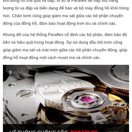
Khi đồng hồ trải qua va đập, lò xo lá Paraflex sẽ hấp thụ năng
lượng từ va đập và biến dạng để bảo vệ bộ máy đồng hồ khỏi hỏng
hóc. Chân kính cũng giúp giảm ma sát giữa các bộ phận chuyển
động của đồng hồ, đảm bảo hoạt động trơn tru và chính xác.
Khung đỡ của hệ thống Paraflex cố định các bộ phận, đảm bảo độ
bền và hiệu quả trong hoạt động. Sự sử dụng dầu bôi trơn cũng
giúp giảm ma sát và mài mòn giữa các bộ phận chuyển động, giúp
đồng hồ hoạt động một cách mượt mà và chính xác.