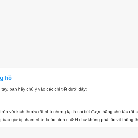
ng hồ
 tay, bạn hãy chú ý vào các chi tiết dưới đây:
ròn với kích thước rất nhỏ nhưng lại là chi tiết được hãng chế tác rất 
g bao giờ bị nham nhở, là ốc hình chữ H chứ không phải ốc vít thông t