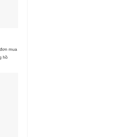
á đơn mua
g hồ