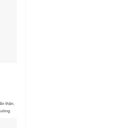
cẩn thận,
hường.