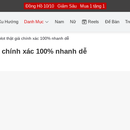
Đồng Hồ 10/10
Giảm Sâu
Mua 1 tặng 1
Xu Hướng
Danh Mục
Nam
Nữ
Reels
Để Bàn
Tr
lot thật giả chính xác 100% nhanh dễ
ả chính xác 100% nhanh dễ