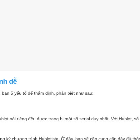
anh dễ
 bạn 5 yếu tố để thẩm định, phân biệt như sau:
ot nói riêng đều được trang bị một số serial duy nhất. Với Hublot, số 
ăng ký chương trình Hublotista. Ở đây, bạn sẽ cần cung cấp đầy đủ thôn