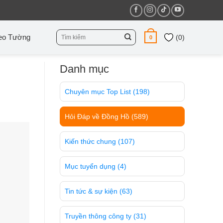
Tìm
eo Tường
(
0
)
0
kiếm:
Danh mục
Chuyên mục Top List
(198)
Hỏi Đáp về Đồng Hồ
(589)
Kiến thức chung
(107)
Mục tuyển dụng
(4)
Tin tức & sự kiện
(63)
Truyền thông công ty
(31)