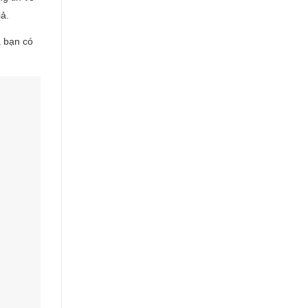
iả.
à bạn có