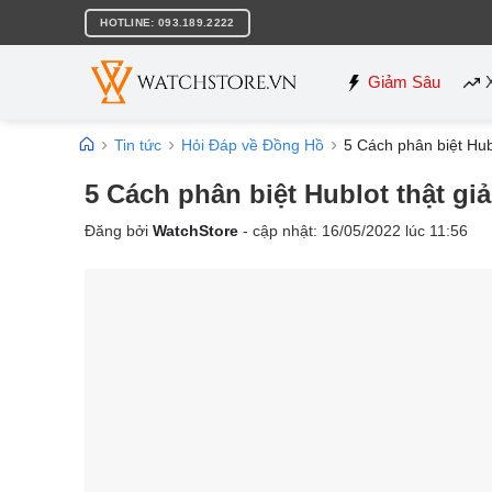
Bỏ
HOTLINE: 093.189.2222
qua
nội
dung
Giảm Sâu
Tin tức
Hỏi Đáp về Đồng Hồ
5 Cách phân biệt Hub
5 Cách phân biệt Hublot thật gi
Đăng bởi
WatchStore
- cập nhật:
16/05/2022
lúc
11:56