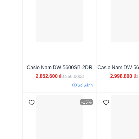
13mm
13.5mm
12.8mm
13.4mm
16.3mm
Casio Nam DW-5600SB-2DR
Casio Nam DW-5
2.852.600
₫
2.998.800
₫
3.356.000đ
3
So Sánh
-15%