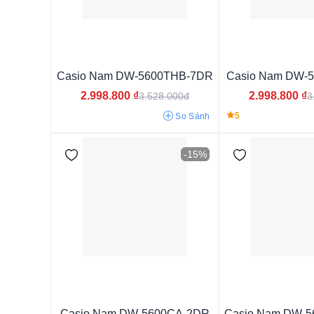
Casio Nam DW-5600THB-7DR
Casio Nam DW-
2.998.800
₫
2.998.800
₫
3.528.000đ
3
5
So Sánh
-15%
G-Shock DW-5600
Casio Nam DW-5600CA-2DR
Casio Nam DW-