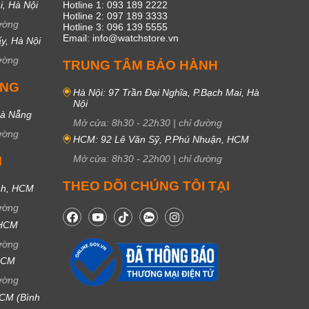
i, Hà Nội
Hotline 1: 093 189 2222
Hotline 2: 097 189 3333
ường
Hotline 3: 096 139 5555
Email: info@watchstore.vn
y, Hà Nội
ường
TRUNG TÂM BẢO HÀNH
UNG
Hà Nội: 97 Trần Đại Nghĩa, P.Bạch Mai, Hà
Nội
Đà Nẵng
Mở cửa:
8h30
-
22h30
|
chỉ đường
ường
HCM: 92 Lê Văn Sỹ, P.Phú Nhuận, HCM
Mở cửa:
8h30
-
22h00
|
chỉ đường
M
THEO DÕI CHÚNG TÔI TẠI
nh, HCM
ường
 HCM
ường
 HCM
ường
CM (Bình