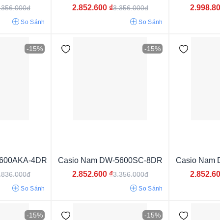
2.852.600
₫
2.998.8
.356.000đ
3.356.000đ
10atm
20atm
So Sánh
So Sánh
-15%
-15%
Năng lượng ánh sáng
Pin/Quartz
5600AKA-4DR
Casio Nam DW-5600SC-8DR
Casio Nam
2.852.600
₫
2.852.6
.836.000đ
3.356.000đ
So Sánh
So Sánh
Dù/Vải
Dây Nhựa
-15%
-15%