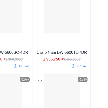
đen
u
DW-5600SC-4DR
Casio Nam DW-5600TL-7DR
00
₫
2.936.750
₫
3.356.000đ
3.455.000đ
So Sánh
So Sánh
u
-15%
-15%