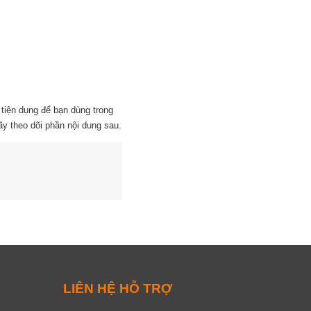
tiện dụng để bạn dùng trong
ãy theo dõi phần nội dung sau.
raph
ịch 24 giờ
C
LIÊN HỆ HỖ TRỢ