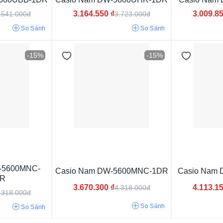
3.164.550
₫
3.009.8
.541.000đ
3.723.000đ
Vỏ màu xanh
Vỏ màu hồng
Vỏ màu đỏ
So Sánh
So Sánh
Vỏ màu cam
Vỏ màu nâu
Vỏ màu xám
-15%
-15%
Vỏ phối màu
Vỏ đen bóng
Vỏ trong suốt
Vỏ màu vàng
Vỏ màu bạc
Vỏ màu trắng
Vỏ màu đen
-5600MNC-
Casio Nam DW-5600MNC-1DR
Casio Nam
R
3.670.300
₫
4.113.1
4.318.000đ
.318.000đ
Mới ra mắt 2024
So Sánh
So Sánh