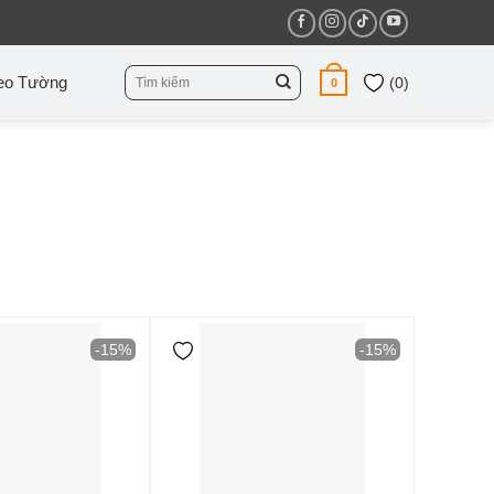
Tìm
eo Tường
(
0
)
0
kiếm:
-15%
-15%