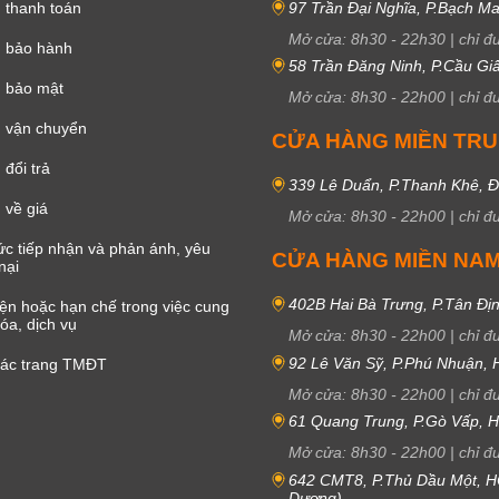
 thanh toán
97 Trần Đại Nghĩa, P.Bạch Ma
Mở cửa:
8h30
-
22h30
|
chỉ đ
h bảo hành
58 Trần Đăng Ninh, P.Cầu Giấ
h bảo mật
Mở cửa:
8h30
-
22h00
|
chỉ đ
 vận chuyển
CỬA HÀNG MIỀN TR
đổi trả
339 Lê Duẩn, P.Thanh Khê, 
 về giá
Mở cửa:
8h30
-
22h00
|
chỉ đ
c tiếp nhận và phản ánh, yêu
CỬA HÀNG MIỀN NA
nại
402B Hai Bà Trưng, P.Tân Đị
iện hoặc hạn chế trong việc cung
óa, dịch vụ
Mở cửa:
8h30
-
22h00
|
chỉ đ
92 Lê Văn Sỹ, P.Phú Nhuận,
các trang TMĐT
Mở cửa:
8h30
-
22h00
|
chỉ đ
61 Quang Trung, P.Gò Vấp,
Mở cửa:
8h30
-
22h00
|
chỉ đ
642 CMT8, P.Thủ Dầu Một, H
Dương)