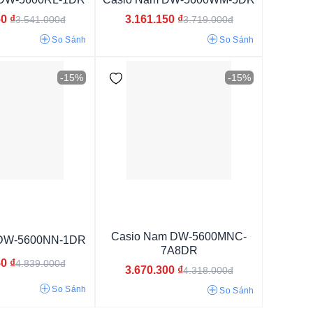
50
₫
3.161.150
₫
3.541.000đ
3.719.000đ
So Sánh
So Sánh
-15%
-15%
Casio Nam DW-5600MNC-
 DW-5600NN-1DR
7A8DR
50
₫
4.839.000đ
3.670.300
₫
4.318.000đ
So Sánh
So Sánh