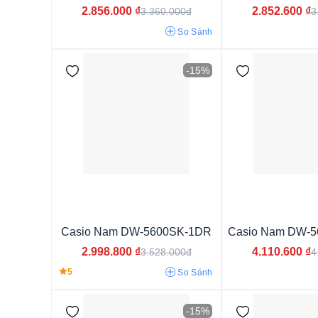
2.856.000
₫
2.852.600
₫
3.360.000đ
3
Phiên bản giới hạn
So Sánh
-15%
Điện tử (Digital)
Casio Nam DW-5600SK-1DR
Casio Nam DW-
2.998.800
₫
4.110.600
₫
3.528.000đ
4
5
So Sánh
Kính Khoáng
Kính Nhựa
-15%