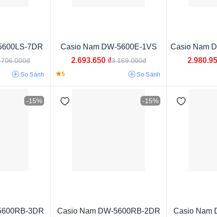
Nhật
5600LS-7DR
Casio Nam DW-5600E-1VS
Casio Nam 
2.693.650
₫
2.980.9
.706.000đ
3.169.000đ
5
So Sánh
So Sánh
-15%
-15%
Casio G-Shock
5600RB-3DR
Casio Nam DW-5600RB-2DR
Casio Nam