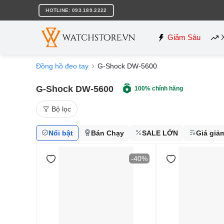
Bỏ
HOTLINE: 093.189.2222
qua
nội
dung
Giảm Sâu
Đồng hồ đeo tay
G-Shock DW-5600
G-Shock DW-5600
100% chính hãng
Bộ lọc
Nổi bật
Bán Chạy
SALE LỚN
Giá giả
-40%