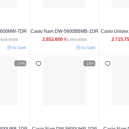
Dây màu xanh
Dây màu đỏ
Dây màu tr
Dây phối màu
Dây màu đen
5600MW-7DR
Casio Nam DW-5600BBMB-1DR
Casio Unise
2.852.600
₫
2.715.7
.528.000đ
3.356.000đ
So Sánh
So Sánh
-15%
-15%
42 - 45 mm
Trên 45 mm
5600UBB-1DR
Casio Nam DW-5600UHR-1DR
Casio Nam