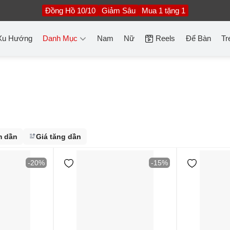
Đồng Hồ 10/10
Giảm Sâu
Mua 1 tặng 1
Xu Hướng
Danh Mục
Nam
Nữ
Reels
Để Bàn
Tr
m dần
Giá tăng dần
-20%
-15%