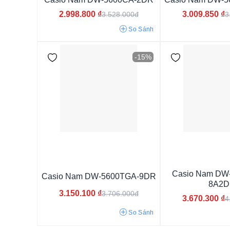
2.998.800
₫
3.009.850
₫
3.528.000đ
3
So Sánh
-15%
Casio Nam DW
Casio Nam DW-5600TGA-9DR
8A2D
3.150.100
₫
3.706.000đ
3.670.300
₫
4
Mặt tròn
Mặt chữ nhật
Mặt vuông
So Sánh