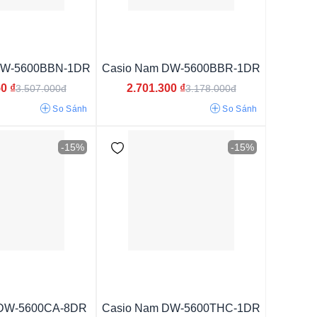
DW-5600BBN-1DR
Casio Nam DW-5600BBR-1DR
50
₫
2.701.300
₫
3.507.000đ
3.178.000đ
So Sánh
So Sánh
-15%
-15%
 DW-5600CA-8DR
Casio Nam DW-5600THC-1DR