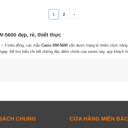
1
2
›
5600 đẹp, rẻ, thiết thực
Hiện đại
Thể thao
Cá tính
Thời trang
 – 3 triệu đồng, các mẫu
Casio DW-5600
vẫn được trang bị nhiều chức năng 
ngày. Để tìm hiểu chi tiết những đặc điểm chính của series này, quý khách h
World Time
Báo thức
Đồng hồ bấm giờ
Chronog
Lịch thứ
Lịch ngày
Giờ, phút, giây
Lịch tháng
L
 SÁCH CHUNG
CỬA HÀNG MIỀN BẮ
Đèn Led