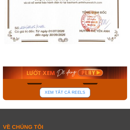
Orient Nam RA-
Casio Nam MTS-
AA0B05R19B
115D-1AVDF
9.480.000₫
2.823.000₫
8.058.000₫
2.399.550₫
Mua ngay
Mua ngay
158
92
XEM TẤT CẢ REELS
VỀ CHÚNG TÔI