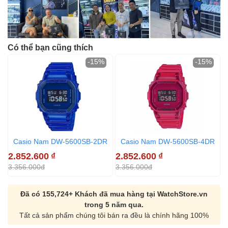
Có thể bạn cũng thích
-15%
-15%
Casio Nam DW-5600SB-2DR
Casio Nam DW-5600SB-4DR
2.852.600
₫
2.852.600
₫
4
3.356.000đ
3.356.000đ
4
Đã có 155,724+ Khách đã mua hàng tại WatchStore.vn
trong 5 năm qua.
Tất cả sản phẩm chúng tôi bán ra đều là chính hãng 100%