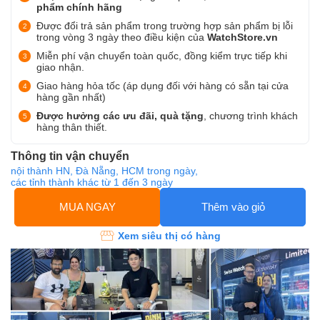
phẩm chính hãng
Được đổi trả sản phẩm trong trường hợp sản phẩm bị lỗi
trong vòng 3 ngày theo điều kiện của
WatchStore.vn
Miễn phí vận chuyển toàn quốc, đồng kiểm trực tiếp khi
giao nhận.
Giao hàng hỏa tốc (áp dụng đối với hàng có sẵn tại cửa
hàng gần nhất)
Được hưởng các ưu đãi, quà tặng
, chương trình khách
hàng thân thiết.
Thông tin vận chuyển
nội thành HN, Đà Nẵng, HCM trong ngày,
các tỉnh thành khác từ 1 đến 3 ngày
MUA NGAY
Thêm vào giỏ
Xem siêu thị có hàng