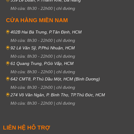
339 Lê Duẩn, P.Thanh Khê, Đà Nẵng
Mở cửa:
8h30
-
22h00
|
chỉ đường
CỬA HÀNG MIỀN NAM
402B Hai Bà Trưng, P.Tân Định, HCM
Mở cửa:
8h30
-
22h00
|
chỉ đường
92 Lê Văn Sỹ, P.Phú Nhuận, HCM
Mở cửa:
8h30
-
22h00
|
chỉ đường
61 Quang Trung, P.Gò Vấp, HCM
Mở cửa:
8h30
-
22h00
|
chỉ đường
642 CMT8, P.Thủ Dầu Một, HCM (Bình Dương)
Mở cửa:
8h30
-
22h00
|
chỉ đường
274 Võ Văn Ngân, P. Bình Thọ, TP.Thủ Đức, HCM
Mở cửa:
8h30
-
22h00
|
chỉ đường
LIÊN HỆ HỖ TRỢ