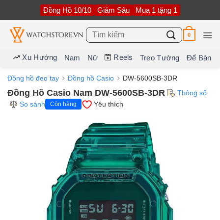
Bỏ
Đồng Hồ 10/10
Giảm Sâu
Mua 1 tặng 1
qua
nội
dung
Tìm
0
kiếm:
Xu Hướng
Reels
Nam
Nữ
Treo Tường
Để Bàn
Đồng hồ đeo tay
Đồng hồ Casio
DW-5600SB-3DR
Đồng Hồ Casio Nam DW-5600SB-3DR
Thông số
So sánh
Yêu thích
Còn hàng