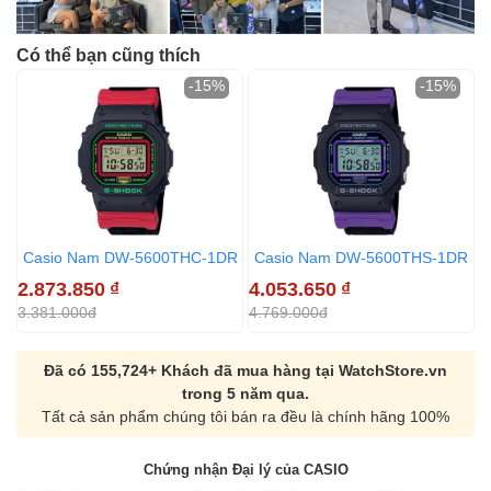
Có thể bạn cũng thích
-15%
-15%
Casio Nam DW-5600THC-1DR
Casio Nam DW-5600THS-1DR
2.873.850
₫
4.053.650
₫
3
3.381.000đ
4.769.000đ
4
Đã có 155,724+ Khách đã mua hàng tại WatchStore.vn
trong 5 năm qua.
Tất cả sản phẩm chúng tôi bán ra đều là chính hãng 100%
Chứng nhận Đại lý của CASIO