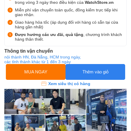
trong vòng 3 ngày theo điều kiện của
WatchStore.vn
Miễn phí vận chuyển toàn quốc, đồng kiểm trực tiếp khi
giao nhận.
Giao hàng hỏa tốc (áp dụng đối với hàng có sẵn tại cửa
hàng gần nhất)
Được hưởng các ưu đãi, quà tặng
, chương trình khách
hàng thân thiết.
Thông tin vận chuyển
nội thành HN, Đà Nẵng, HCM trong ngày,
các tỉnh thành khác từ 1 đến 3 ngày
MUA NGAY
Thêm vào giỏ
Xem siêu thị có hàng