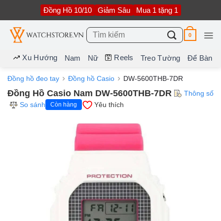
Bỏ
Đồng Hồ 10/10
Giảm Sâu
Mua 1 tặng 1
qua
nội
dung
Tìm
0
kiếm:
Xu Hướng
Reels
Nam
Nữ
Treo Tường
Để Bàn
Đồng hồ đeo tay
Đồng hồ Casio
DW-5600THB-7DR
Đồng Hồ Casio Nam DW-5600THB-7DR
Thông số
So sánh
Yêu thích
Còn hàng