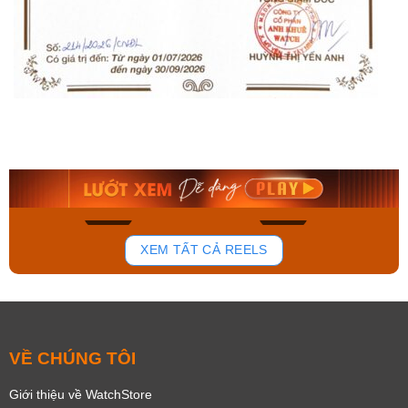
Orient Nam RA-
Casio Nam MTS-
AA0B05R19B
115D-1AVDF
9.480.000₫
2.823.000₫
8.058.000₫
2.399.550₫
Mua ngay
Mua ngay
136
81
XEM TẤT CẢ REELS
VỀ CHÚNG TÔI
Giới thiệu về WatchStore