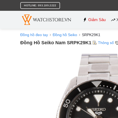
Bỏ
HOTLINE: 093.189.2222
qua
nội
dung
Giảm Sâu
Đồng hồ đeo tay
Đồng hồ Seiko
SRPK29K1
Đồng Hồ Seiko Nam SRPK29K1
Thông số