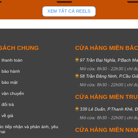
81
37
XEM TẤT CẢ REELS
 SÁCH CHUNG
CỬA HÀNG MIỀN BẮ
 thanh toán
97 Trần Đại Nghĩa, P.Bạch Ma
Mở cửa:
8h30
-
22h30
|
chỉ đ
h bảo hành
58 Trần Đăng Ninh, P.Cầu Giấ
h bảo mật
Mở cửa:
8h30
-
22h00
|
chỉ đ
 vận chuyển
CỬA HÀNG MIỀN TR
đổi trả
339 Lê Duẩn, P.Thanh Khê, 
 về giá
Mở cửa:
8h30
-
22h00
|
chỉ đ
c tiếp nhận và phản ánh, yêu
CỬA HÀNG MIỀN NA
nại