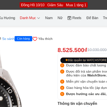
Đồng Hồ 10/10
Giảm Sâu
Mua 1 tặng 1
Xu Hướng
Danh Mục
Nam
Nữ
Reels
Để Bàn
Tr
So sánh
Yêu thích
Còn hàng
8.525.500₫
10.030.000
Đặc quyền tại WATCHSTORE
Được đảm bảo chất lượng
Được đổi trả sản phẩm tro
điều kiện của
WatchStore
Miễn phí vận chuyển toàn q
Giao hàng hỏa tốc (áp dụng
Được hưởng các ưu đãi,
Thông tin vận chuyển