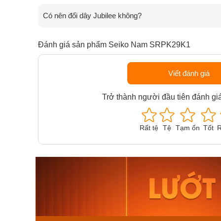
Có nên đổi dây Jubilee không?
Đánh giá sản phẩm Seiko Nam SRPK29K1
Viết đánh giá
Trở thành người đầu tiên đánh gi
Rất tệ
Tệ
Tạm ổn
Tốt
R
Orient Nam RA-
Casio N
AA0B05R19B
115D-1A
9.480.000₫
2.823.000
8.058.000₫
2.399.5
Mua ngay
Mua ng