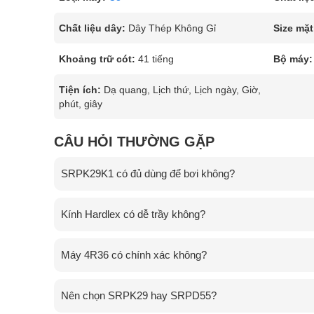
Chất liệu dây:
Dây Thép Không Gỉ
Size mặt
Khoảng trữ cót:
41 tiếng
Bộ máy:
Tiện ích:
Dạ quang, Lịch thứ, Lịch ngày, Giờ,
phút, giây
CÂU HỎI THƯỜNG GẶP
SRPK29K1 có đủ dùng để bơi không?
Kính Hardlex có dễ trầy không?
Máy 4R36 có chính xác không?
Nên chọn SRPK29 hay SRPD55?