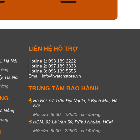
45
17
C
LIÊN HỆ HỖ TRỢ
i, Hà Nội
Hotline 1: 093 189 2222
Hotline 2: 097 189 3333
ường
Hotline 3: 096 139 5555
Email: info@watchstore.vn
y, Hà Nội
ường
TRUNG TÂM BẢO HÀNH
UNG
Hà Nội: 97 Trần Đại Nghĩa, P.Bạch Mai, Hà
Nội
Đà Nẵng
Mở cửa:
8h30
-
22h30
|
chỉ đường
ường
HCM: 92 Lê Văn Sỹ, P.Phú Nhuận, HCM
Mở cửa:
8h30
-
22h00
|
chỉ đường
M