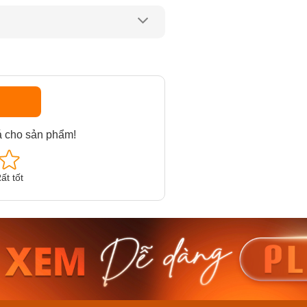
á cho sản phẩm!
ất tốt
am MTS-
Casio Nam MTS-
Casio U
VDF
RS100L-1AVDF
230EL-
₫
4.276.000₫
2.117.0
50₫
3.634.600₫
1.799.
ay
Mua ngay
Mua 