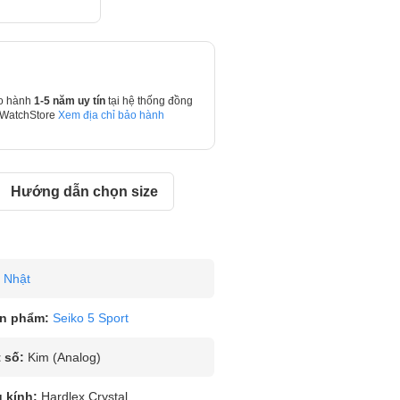
o hành
1-5 năm uy tín
tại hệ thống đồng
 WatchStore
Xem địa chỉ bảo hành
Hướng dẫn chọn size
Nhật
n phẩm:
Seiko 5 Sport
 số:
Kim (Analog)
u kính:
Hardlex Crystal