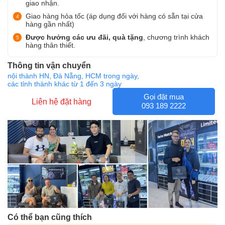
giao nhận.
Giao hàng hỏa tốc (áp dụng đối với hàng có sẵn tại cửa
hàng gần nhất)
Được hưởng các ưu đãi, quà tặng
, chương trình khách
hàng thân thiết.
Thông tin vận chuyển
nội thành HN, Đà Nẵng, HCM trong ngày,
các tỉnh thành khác từ 1 đến 3 ngày
Gọi đặt mua
Liên hệ đặt hàng
093 189 2222
Có thể bạn cũng thích