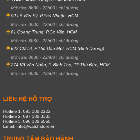
Mở cửa:
8h30
-
22h00
|
chỉ đường
92 Lê Văn Sỹ, P.Phú Nhuận, HCM
Mở cửa:
8h30
-
22h00
|
chỉ đường
61 Quang Trung, P.Gò Vấp, HCM
Mở cửa:
8h30
-
22h00
|
chỉ đường
642 CMT8, P.Thủ Dầu Một, HCM (Bình Dương)
Mở cửa:
8h30
-
22h00
|
chỉ đường
274 Võ Văn Ngân, P. Bình Thọ, TP.Thủ Đức, HCM
Mở cửa:
8h30
-
22h00
|
chỉ đường
LIÊN HỆ HỖ TRỢ
Hotline 1: 093 189 2222
Hotline 2: 097 189 3333
Hotline 3: 096 139 5555
Email: info@watchstore.vn
TRUNG TÂM BẢO HÀNH