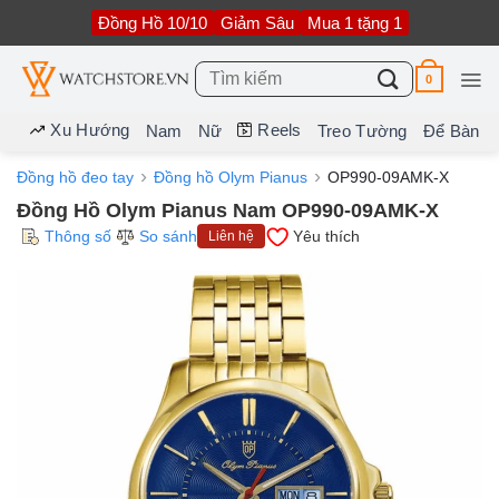
Bỏ
Đồng Hồ 10/10
Giảm Sâu
Mua 1 tặng 1
qua
nội
dung
Tìm
0
kiếm:
Xu Hướng
Reels
Nam
Nữ
Treo Tường
Để Bàn
Đồng hồ đeo tay
Đồng hồ Olym Pianus
OP990-09AMK-X
Đồng Hồ Olym Pianus Nam OP990-09AMK-X
Thông số
So sánh
Yêu thích
Liên hệ