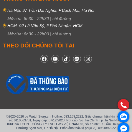
Hà Nội: 97 Trần Đại Nghĩa, P.Bạch Mai, Hà Nội
Mở cửa:
8h30
-
22h30
|
chỉ đường
HCM: 92 Lê Văn Sỹ, P.Phú Nhuận, HCM
Mở cửa:
8h30
-
22h00
|
chỉ đường
THEO DÕI CHÚNG TÔI TẠI
©2020-2026 by WatchStore.vn. Hotline: 093.189.2222. Giấy chứng nhận kinh doanh
số: 0110563781, Ngày cấp: 07/12/2023, Nơi cấp: Sở Tài Chính Tp Hà Nội Phòng
ĐKKD và TCDN - CÔNG TY TNHH WS VIỆT NAM, trụ sở chính: 97 Trần Đại Nghĩa,
Phường Bạch Mai, TP Hà Nội. Phản ánh thái độ phục vụ: 0931892222