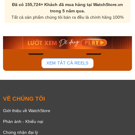
Đã có 155,724+ Khách đã mua hàng tại WatchStore.vn
trong 5 năm qua.
Tất cả sản phẩm chúng tôi bán ra đều là chính hãng 100%
Orient Nam RA-
Casio Nam MTS-
AA0B05R19B
115D-1AVDF
9.480.000₫
2.823.000₫
8.058.000₫
2.399.550₫
Mua ngay
Mua ngay
177
102
XEM TẤT CẢ REELS
VỀ CHÚNG TÔI
Giới thiệu về WatchStore
Phản ánh - Khiếu nại
Chứng nhận đại lý