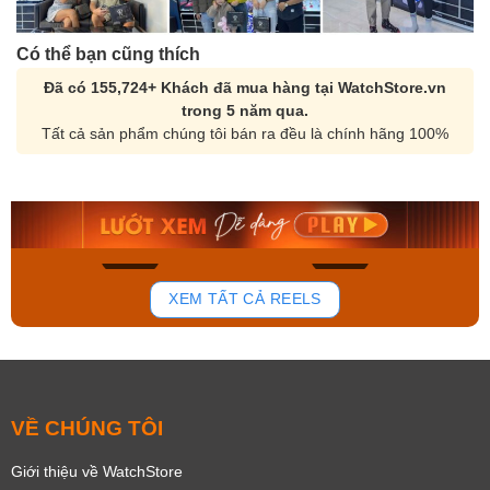
Có thể bạn cũng thích
Đã có 155,724+ Khách đã mua hàng tại WatchStore.vn
trong 5 năm qua.
Tất cả sản phẩm chúng tôi bán ra đều là chính hãng 100%
Orient Nam RA-
Casio Nam MTS-
AA0B05R19B
115D-1AVDF
9.480.000₫
2.823.000₫
8.058.000₫
2.399.550₫
Mua ngay
Mua ngay
137
81
XEM TẤT CẢ REELS
VỀ CHÚNG TÔI
Giới thiệu về WatchStore