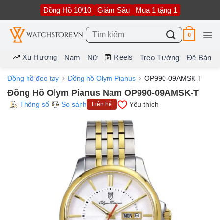
Bỏ
Đồng Hồ 10/10
Giảm Sâu
Mua 1 tặng 1
qua
nội
dung
Tìm
0
kiếm:
Xu Hướng
Reels
Nam
Nữ
Treo Tường
Để Bàn
Đồng hồ đeo tay
Đồng hồ Olym Pianus
OP990-09AMSK-T
Đồng Hồ Olym Pianus Nam OP990-09AMSK-T
Thông số
So sánh
Yêu thích
Liên hệ