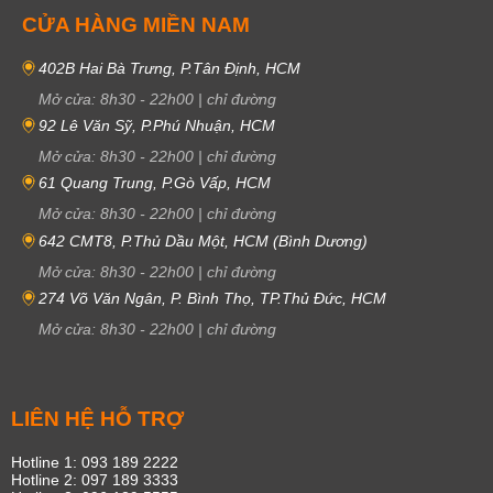
CỬA HÀNG MIỀN NAM
402B Hai Bà Trưng, P.Tân Định, HCM
Mở cửa:
8h30
-
22h00
|
chỉ đường
92 Lê Văn Sỹ, P.Phú Nhuận, HCM
Mở cửa:
8h30
-
22h00
|
chỉ đường
61 Quang Trung, P.Gò Vấp, HCM
Mở cửa:
8h30
-
22h00
|
chỉ đường
642 CMT8, P.Thủ Dầu Một, HCM (Bình Dương)
Mở cửa:
8h30
-
22h00
|
chỉ đường
274 Võ Văn Ngân, P. Bình Thọ, TP.Thủ Đức, HCM
Mở cửa:
8h30
-
22h00
|
chỉ đường
LIÊN HỆ HỖ TRỢ
Hotline 1: 093 189 2222
Hotline 2: 097 189 3333