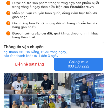
Được đổi trả sản phẩm trong trường hợp sản phẩm bị lỗi
trong vòng 3 ngày theo điều kiện của
WatchStore.vn
Miễn phí vận chuyển toàn quốc, đồng kiểm trực tiếp khi
giao nhận.
Giao hàng hỏa tốc (áp dụng đối với hàng có sẵn tại cửa
hàng gần nhất)
Được hưởng các ưu đãi, quà tặng
, chương trình khách
hàng thân thiết.
Thông tin vận chuyển
nội thành HN, Đà Nẵng, HCM trong ngày,
các tỉnh thành khác từ 1 đến 3 ngày
Gọi đặt mua
Liên hệ đặt hàng
093 189 2222