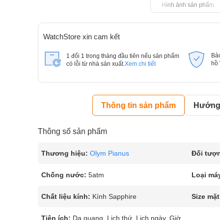
Hình ảnh sản phẩm
WatchStore xin cam kết
Bả
1 đổi 1 trong tháng đầu tiên nếu sản phẩm
hồ
có lỗi từ nhà sản xuất.
Xem chi tiết
Thông tin sản phẩm
Hướng 
Thông số sản phẩm
Thương hiệu:
Olym Pianus
Đối tượ
Chống nước:
5atm
Loại má
Chất liệu kính:
Kính Sapphire
Size mặt
Tiện ích:
Dạ quang, Lịch thứ, Lịch ngày, Giờ,