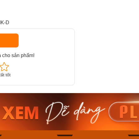
MK-D
á cho sản phẩm!
ất tốt
am MTS-
Casio Nam MTS-
Casio U
VDF
RS100L-1AVDF
230EL-
₫
4.276.000₫
2.117.0
50₫
3.634.600₫
1.799.
ay
Mua ngay
Mua 