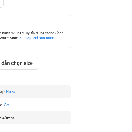
o hành
1-5 năm uy tín
tại hệ thống đồng
 WatchStore
Xem địa chỉ bảo hành
dẫn chọn size
ng:
Nam
y:
Cơ
:
40mm