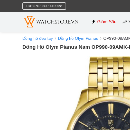
Bỏ
HOTLINE: 093.189.2222
qua
nội
dung
Giảm Sâu
Đồng hồ đeo tay
Đồng hồ Olym Pianus
OP990-09AM
Đồng Hồ Olym Pianus Nam OP990-09AMK-