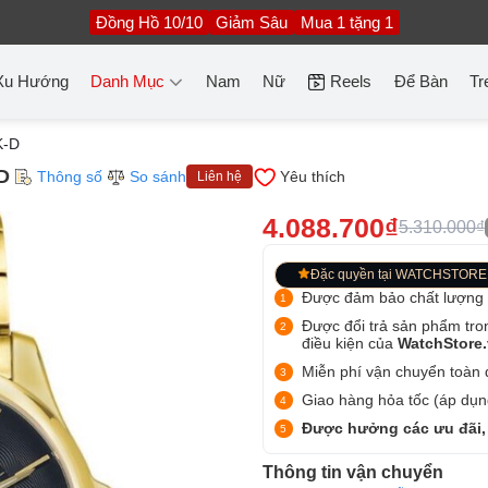
Đồng Hồ 10/10
Giảm Sâu
Mua 1 tặng 1
Xu Hướng
Danh Mục
Nam
Nữ
Reels
Để Bàn
Tr
K-D
D
Thông số
So sánh
Yêu thích
Liên hệ
4.088.700₫
5.310.000₫
Đặc quyền tại WATCHSTORE
Được đảm bảo chất lượng
Được đổi trả sản phẩm tro
điều kiện của
WatchStore
Miễn phí vận chuyển toàn q
Giao hàng hỏa tốc (áp dụng
Được hưởng các ưu đãi,
Thông tin vận chuyển