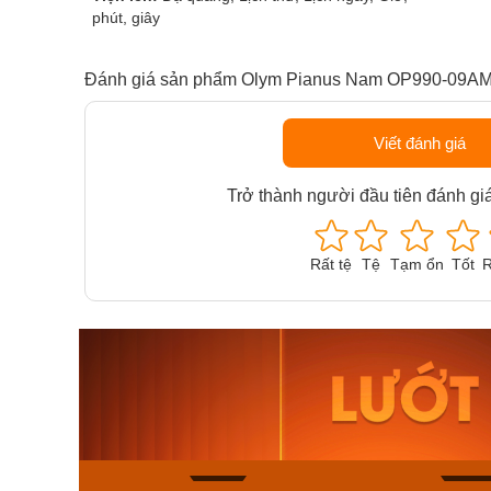
phút, giây
Đánh giá sản phẩm Olym Pianus Nam OP990-09A
Viết đánh giá
Trở thành người đầu tiên đánh gi
Rất tệ
Tệ
Tạm ổn
Tốt
R
Orient Nam RA-
Casio N
AA0B05R19B
115D-1A
9.480.000₫
2.823.000
8.058.000₫
2.399.5
Mua ngay
Mua ng