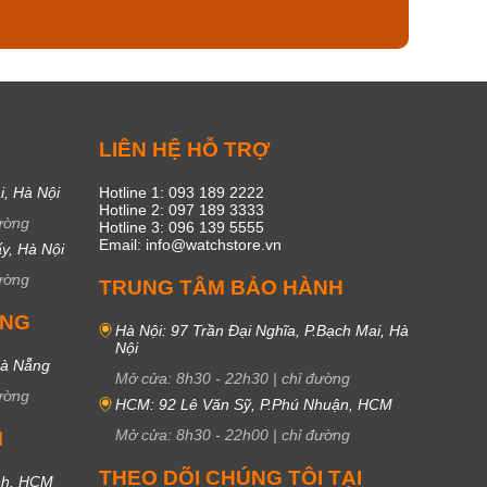
50
19
C
LIÊN HỆ HỖ TRỢ
i, Hà Nội
Hotline 1: 093 189 2222
Hotline 2: 097 189 3333
ường
Hotline 3: 096 139 5555
Email: info@watchstore.vn
y, Hà Nội
ường
TRUNG TÂM BẢO HÀNH
UNG
Hà Nội: 97 Trần Đại Nghĩa, P.Bạch Mai, Hà
Nội
Đà Nẵng
Mở cửa:
8h30
-
22h30
|
chỉ đường
ường
HCM: 92 Lê Văn Sỹ, P.Phú Nhuận, HCM
Mở cửa:
8h30
-
22h00
|
chỉ đường
M
THEO DÕI CHÚNG TÔI TẠI
nh, HCM