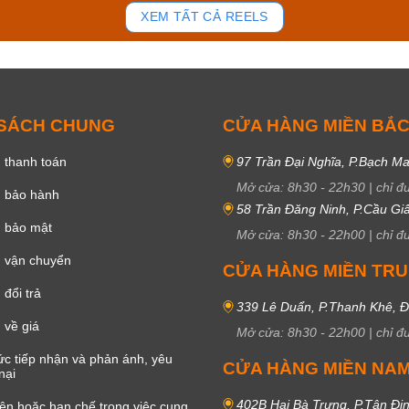
92
45
XEM TẤT CẢ REELS
 SÁCH CHUNG
CỬA HÀNG MIỀN BẮ
 thanh toán
97 Trần Đại Nghĩa, P.Bạch Ma
Mở cửa:
8h30
-
22h30
|
chỉ đ
h bảo hành
58 Trần Đăng Ninh, P.Cầu Giấ
h bảo mật
Mở cửa:
8h30
-
22h00
|
chỉ đ
 vận chuyển
CỬA HÀNG MIỀN TR
đổi trả
339 Lê Duẩn, P.Thanh Khê, 
 về giá
Mở cửa:
8h30
-
22h00
|
chỉ đ
c tiếp nhận và phản ánh, yêu
CỬA HÀNG MIỀN NA
nại
402B Hai Bà Trưng, P.Tân Đị
iện hoặc hạn chế trong việc cung